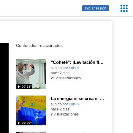
Servic
Iniciar sesión
Educa
Contenidos relacionados:
"Coheté": ¡Levitación flamígera!
Contenido educativo.
subido por
Luis M.
-
hace 2 dias
21
visualizaciones
00′ 21″
La energía ni se crea ni se destruye... ¡se experimenta! El Tierno en la Feria Madrid es Ciencia 2026
Contenido educativo.
subido por
Luis M.
-
hace 2 dias
7
visualizaciones
00′ 30″