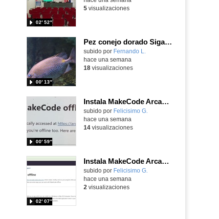
5
visualizaciones
02′ 52″
Pez conejo dorado Siganus guttatus (Bloch, 1786)
Contenido educativo.
subido por
Fernando L.
-
hace una semana
18
visualizaciones
00′ 13″
Instala MakeCode Arcade para trabajar offline en tu tablet, ordenador, Chromebook
Contenido educativo.
subido por
Felicisimo G.
-
hace una semana
14
visualizaciones
00′ 59″
Instala MakeCode Arcade offline para programar grandes juegos sin necesidad de Internet
Contenido educativo.
subido por
Felicisimo G.
-
hace una semana
2
visualizaciones
02′ 07″