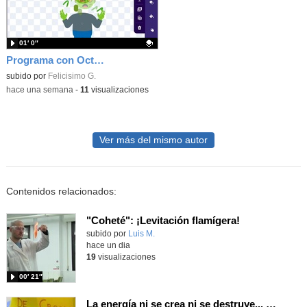
01′ 0″
Programa con OctoStudio, un juego homenajeando al House of the dead con Zombies
Contenido educativo.
subido por
Felicisimo G.
-
hace una semana
-
11
visualizaciones
Ver más del mismo autor
Contenidos relacionados:
"Coheté": ¡Levitación flamígera!
Contenido educativo.
subido por
Luis M.
-
hace un dia
19
visualizaciones
00′ 21″
La energía ni se crea ni se destruye... ¡se experimenta! El Tierno en la Feria Madrid es Ciencia 2026