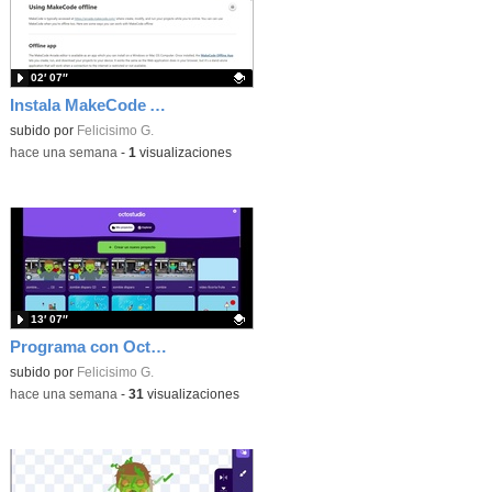
02′ 07″
Instala MakeCode Arcade offline para programar grandes juegos sin necesidad de Internet
Contenido educativo.
subido por
Felicisimo G.
-
hace una semana
-
1
visualizaciones
13′ 07″
Programa con OctoStudio, un juego de disparos contra Zombies con un cargador basado en el House of the dead
Contenido educativo.
subido por
Felicisimo G.
-
hace una semana
-
31
visualizaciones