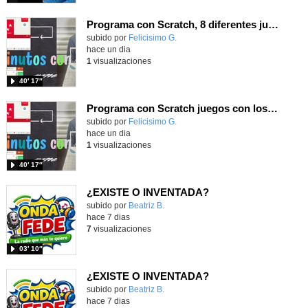
Programa con Scratch, 8 diferentes juegos para vivir la emoción de los partidos de España en el mundial 2026
Contenido educativo.
subido por
Felicisimo G.
-
hace un dia
1
visualizaciones
40′ 17″
Programa con Scratch juegos con los partidos del mundial 2026 ganados por España
Contenido educativo.
subido por
Felicisimo G.
-
hace un dia
1
visualizaciones
40′ 17″
¿EXISTE O INVENTADA?
Contenido educativo.
subido por
Beatriz B.
-
hace 7 dias
7
visualizaciones
03′ 10″
¿EXISTE O INVENTADA?
Contenido educativo.
subido por
Beatriz B.
-
hace 7 dias