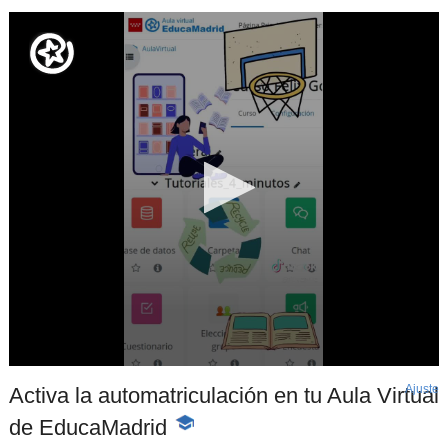
Ajuste
d
Activa la automatriculación en tu Aula Virtual
p
de EducaMadrid
-
Contenido