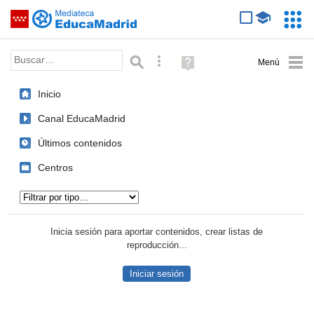
Mediateca de EducaMadrid
Saltar navegación
Servic
Educa
Palabra o frase:
Búsqueda avanzada
Ayuda
(en
ventana
Inicio
nueva)
Canal EducaMadrid
Últimos contenidos
Centros
Tipo de contenido:
Inicia sesión para aportar contenidos, crear listas de
reproducción...
Iniciar sesión