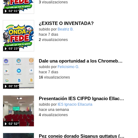
3
visualizaciones
02′ 01″
¿EXISTE O INVENTADA?
Contenido educativo.
subido por
Beatriz B.
-
hace 7 dias
2
visualizaciones
03′ 23″
Dale una oportunidad a los Chromebooks y utiliza un proyector para realizar talleres si no tienes pantallas táctiles
Contenido educativo.
subido por
Felicisimo G.
-
hace 7 dias
16
visualizaciones
00′ 59″
Presentación IES CIFPD Ignacio Ellacuría
Contenido educativo.
subido por
IES Ignacio Ellacuria
-
hace una semana
4
visualizaciones
02′ 52″
Pez conejo dorado Siganus guttatus (Bloch, 1786)