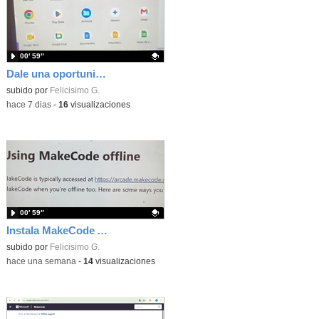
00′ 59″
Dale una oportunidad a los Chromebooks y utiliza un proyector para realizar talleres si no tienes pantallas táctiles
Contenido educativo.
subido por
Felicisimo G.
-
hace 7 dias
-
16
visualizaciones
00′ 59″
Instala MakeCode Arcade para trabajar offline en tu tablet, ordenador, Chromebook
Contenido educativo.
subido por
Felicisimo G.
-
hace una semana
-
14
visualizaciones