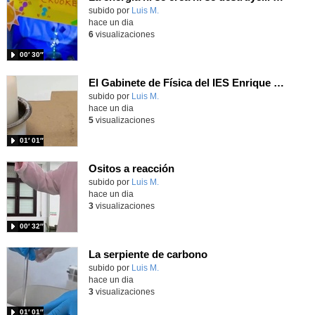
Contenido educativo.
subido por
Luis M.
-
hace un dia
6
visualizaciones
00′ 30″
El Gabinete de Física del IES Enrique Tierno Galván de Parla (Curso 25-26)
Contenido educativo.
subido por
Luis M.
-
hace un dia
5
visualizaciones
01′ 01″
Ositos a reacción
Contenido educativo.
subido por
Luis M.
-
hace un dia
3
visualizaciones
00′ 32″
La serpiente de carbono
Contenido educativo.
subido por
Luis M.
-
hace un dia
3
visualizaciones
01′ 01″