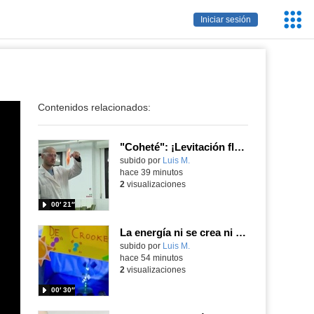
Servic
Iniciar sesión
Educa
Contenidos relacionados:
"Coheté": ¡Levitación flamígera!
Contenido educativo.
subido por
Luis M.
-
hace 39 minutos
2
visualizaciones
00′ 21″
La energía ni se crea ni se destruye... ¡se experimenta! El Tierno en la Feria Madrid es Ciencia 2026
Contenido educativo.
subido por
Luis M.
-
hace 54 minutos
2
visualizaciones
00′ 30″