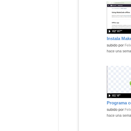
02′ 07″
Contenido educ
subido por
Feli
-
hace una sem
01′ 0″
Contenido educ
subido por
Feli
-
hace una sem