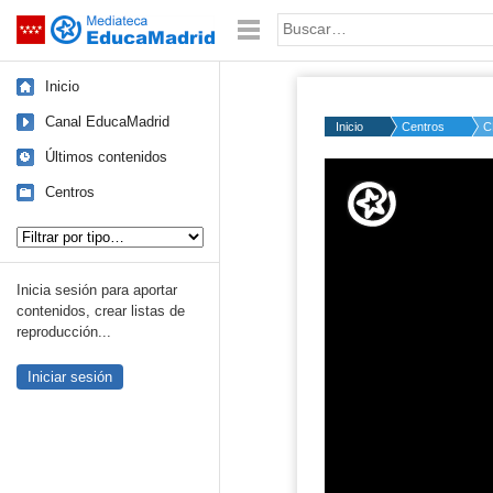
Mediateca de EducaMadrid
Saltar navegación
Palabra o frase:
Inicio
Canal EducaMadrid
Inicio
Centros
C
Últimos contenidos
Volume
50%
Centros
Tipo de contenido:
Inicia sesión para aportar
contenidos, crear listas de
reproducción...
Iniciar sesión