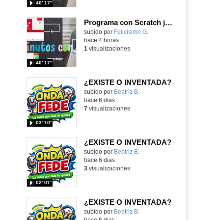
40′ 17″
Programa con Scratch juegos con los partidos del mundial 2026 ganados por España
Contenido educativo.
subido por
Felicisimo G.
-
hace 4 horas
1
visualizaciones
40′ 17″
¿EXISTE O INVENTADA?
Contenido educativo.
subido por
Beatriz B.
-
hace 6 dias
7
visualizaciones
03′ 10″
¿EXISTE O INVENTADA?
Contenido educativo.
subido por
Beatriz B.
-
hace 6 dias
3
visualizaciones
02′ 01″
¿EXISTE O INVENTADA?
Contenido educativo.
subido por
Beatriz B.
-
hace 6 dias