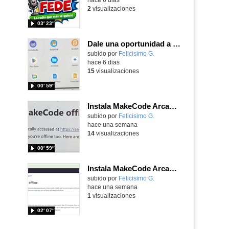
2
visualizaciones
03′ 23″
Dale una oportunidad a los Chromebooks y utiliza un proyector para realizar talleres si no tienes pantallas táctiles
Contenido educativo.
subido por
Felicisimo G.
-
hace 6 dias
15
visualizaciones
00′ 59″
Instala MakeCode Arcade para trabajar offline en tu tablet, ordenador, Chromebook
Contenido educativo.
subido por
Felicisimo G.
-
hace una semana
14
visualizaciones
00′ 59″
Instala MakeCode Arcade offline para programar grandes juegos sin necesidad de Internet
Contenido educativo.
subido por
Felicisimo G.
-
hace una semana
1
visualizaciones
02′ 07″