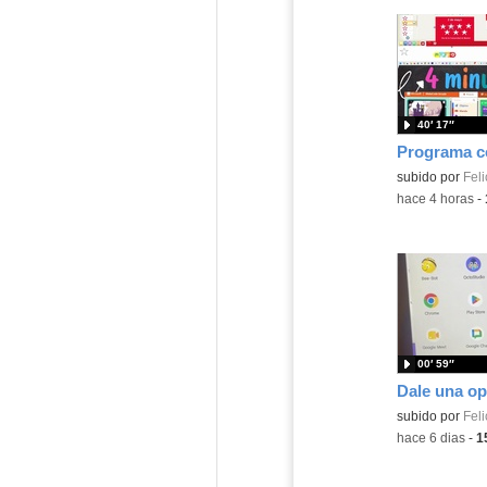
40′ 17″
Contenido educ
subido por
Feli
-
hace 4 horas
-
00′ 59″
Contenido educ
subido por
Feli
-
hace 6 dias
-
1