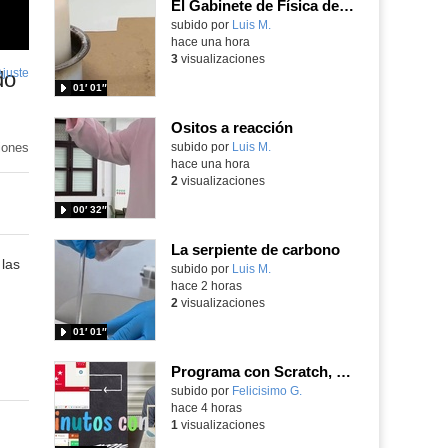
El Gabinete de Física del IES Enrique Tierno Galván de Parla (Curso 25-26)
Contenido educativo.
subido por
Luis M.
-
hace una hora
3
visualizaciones
Ajuste
de
do
01′ 01″
pantalla
Ositos a reacción
iones
Contenido educativo.
subido por
Luis M.
-
hace una hora
2
visualizaciones
00′ 32″
La serpiente de carbono
 las
Contenido educativo.
subido por
Luis M.
-
hace 2 horas
2
visualizaciones
01′ 01″
Programa con Scratch, 8 diferentes juegos para vivir la emoción de los partidos de España en el mundial 2026
Contenido educativo.
subido por
Felicisimo G.
-
hace 4 horas
1
visualizaciones