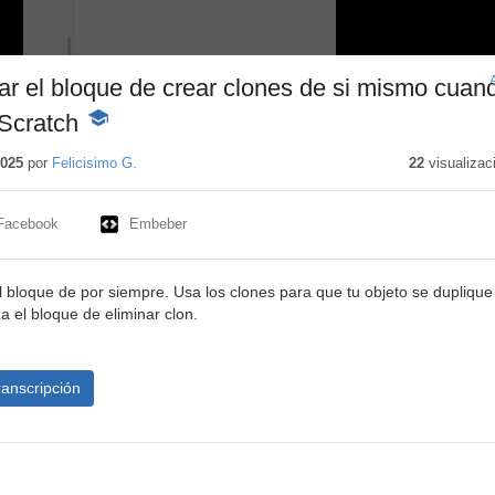
izar el bloque de crear clones de si mismo cuan
Scratch
-
Contenido
educativo
2025
por
Felicisimo G.
22
visualizac
Facebook
Embeber
l bloque de por siempre. Usa los clones para que tu objeto se duplique
za el bloque de eliminar clon.
ranscripción