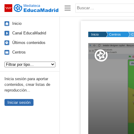
Mediateca de EducaMadrid
Saltar navegación
Palabra o frase:
Inicio
Canal EducaMadrid
Inicio
Centros
C
Últimos contenidos
Volume
50%
Centros
Tipo de contenido:
Inicia sesión para aportar
contenidos, crear listas de
reproducción...
Iniciar sesión