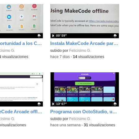
00′ 59″
Dale una oportunidad a los Chromebooks y utiliza un proyector para realizar talleres si no tienes pantallas táctiles
Instala MakeCode Arcade para trabajar offline en tu tablet, ordenador, Chromebook
ativo.
cisimo G.
Contenido educativo.
subido por
Felicisimo G.
5
visualizaciones
-
hace 7 dias
-
14
visualizaciones
13′ 07″
Instala MakeCode Arcade offline para programar grandes juegos sin necesidad de Internet
Programa con OctoStudio, un juego de disparos contra Zombies con un cargador basado en el House of the dead
ativo.
cisimo G.
Contenido educativo.
subido por
Felicisimo G.
visualizaciones
-
hace una semana
-
31
visualizaciones