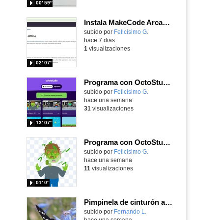
00′ 59″
Instala MakeCode Arcade offline para programar grandes juegos sin necesidad de Internet
Contenido educativo.
subido por
Felicisimo G.
-
hace 7 dias
1
visualizaciones
02′ 07″
Programa con OctoStudio, un juego de disparos contra Zombies con un cargador basado en el House of the dead
Contenido educativo.
subido por
Felicisimo G.
-
hace una semana
31
visualizaciones
13′ 07″
Programa con OctoStudio, un juego homenajeando al House of the dead con Zombies
Contenido educativo.
subido por
Felicisimo G.
-
hace una semana
11
visualizaciones
01′ 0″
Pimpinela de cinturón amarillo Amata phegea (Linnaeus, 1758)
Contenido educativo.
subido por
Fernando L.
-
hace una semana