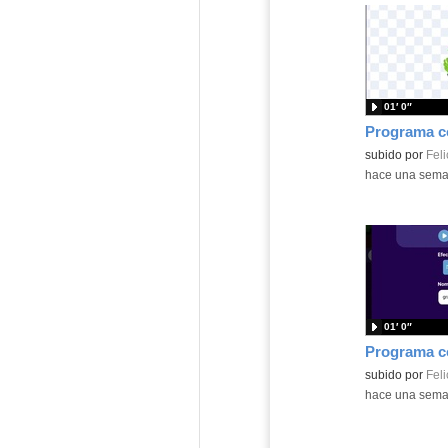
01′ 0″
Contenido educ
subido por
Feli
-
hace una sem
01′ 0″
Contenido educ
subido por
Feli
-
hace una sem