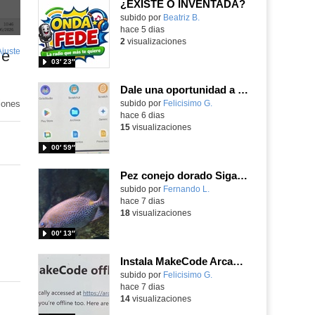
¿EXISTE O INVENTADA?
Contenido educativo.
subido por
Beatriz B.
-
hace 5 dias
2
visualizaciones
Ajuste
de
 e
03′ 23″
pantalla
Dale una oportunidad a los Chromebooks y utiliza un proyector para realizar talleres si no tienes pantallas táctiles
iones
Contenido educativo.
subido por
Felicisimo G.
-
hace 6 dias
15
visualizaciones
00′ 59″
Pez conejo dorado Siganus guttatus (Bloch, 1786)
Contenido educativo.
subido por
Fernando L.
-
hace 7 dias
18
visualizaciones
00′ 13″
Instala MakeCode Arcade para trabajar offline en tu tablet, ordenador, Chromebook
Contenido educativo.
subido por
Felicisimo G.
-
hace 7 dias
14
visualizaciones