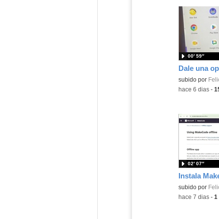
00′ 59″
Contenido educ
subido por
Feli
-
hace 6 dias
-
1
02′ 07″
Contenido educ
subido por
Feli
-
hace 7 dias
-
1