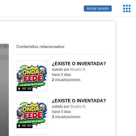
Servic
Iniciar sesión
Educa
Contenidos relacionados:
¿EXISTE O INVENTADA?
Contenido educativo.
subido por
Beatriz B.
-
hace 5 dias
2
visualizaciones
03′ 10″
¿EXISTE O INVENTADA?
Contenido educativo.
subido por
Beatriz B.
-
hace 5 dias
3
visualizaciones
02′ 01″