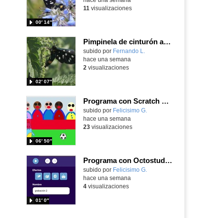
11
visualizaciones
00′ 14″
Pimpinela de cinturón amarillo Amata phegea (Linnaeus, 1758)
Contenido educativo.
subido por
Fernando L.
-
hace una semana
2
visualizaciones
02′ 07″
Programa con Scratch Jr una barrera que se desplaza para dar sensación de movimiento
Contenido educativo.
subido por
Felicisimo G.
-
hace una semana
23
visualizaciones
06′ 50″
Programa con Octostudio, una animación utilizando la cámara para una foto y audio y texto para comunicar.
Contenido educativo.
subido por
Felicisimo G.
-
hace una semana
4
visualizaciones
01′ 0″