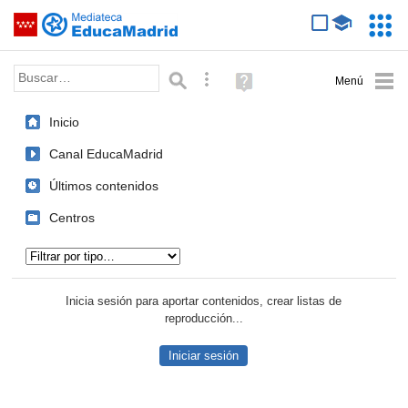
Mediateca de EducaMadrid
Saltar navegación
Servic
Educa
Palabra o frase:
Búsqueda avanzada
Ayuda
(en
ventana
Inicio
nueva)
Canal EducaMadrid
Últimos contenidos
Centros
Tipo de contenido:
Inicia sesión para aportar contenidos, crear listas de
reproducción...
Iniciar sesión