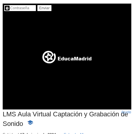
Contenido protegido…
Ajuste
d
LMS Aula Virtual Captación y Grabación de
p
Sonido
-
Contenido