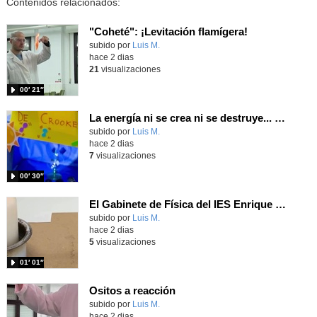
Contenidos relacionados:
"Coheté": ¡Levitación flamígera!
Contenido educativo.
subido por
Luis M.
-
hace 2 dias
21
visualizaciones
00′ 21″
La energía ni se crea ni se destruye... ¡se experimenta! El Tierno en la Feria Madrid es Ciencia 2026
Contenido educativo.
subido por
Luis M.
-
hace 2 dias
7
visualizaciones
00′ 30″
El Gabinete de Física del IES Enrique Tierno Galván de Parla (Curso 25-26)
Contenido educativo.
subido por
Luis M.
-
hace 2 dias
5
visualizaciones
01′ 01″
Ositos a reacción
Contenido educativo.
subido por
Luis M.
-
hace 2 dias