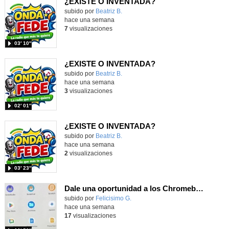
¿EXISTE O INVENTADA?
Contenido educativo.
subido por
Beatriz B.
-
hace una semana
7
visualizaciones
03′ 10″
¿EXISTE O INVENTADA?
Contenido educativo.
subido por
Beatriz B.
-
hace una semana
3
visualizaciones
02′ 01″
¿EXISTE O INVENTADA?
Contenido educativo.
subido por
Beatriz B.
-
hace una semana
2
visualizaciones
03′ 23″
Dale una oportunidad a los Chromebooks y utiliza un proyector para realizar talleres si no tienes pantallas táctiles
Contenido educativo.
subido por
Felicisimo G.
-
hace una semana
17
visualizaciones