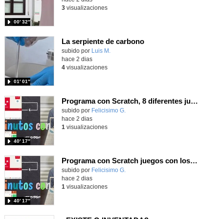
3
visualizaciones
00′ 32″
La serpiente de carbono
Contenido educativo.
subido por
Luis M.
-
hace 2 dias
4
visualizaciones
01′ 01″
Programa con Scratch, 8 diferentes juegos para vivir la emoción de los partidos de España en el mundial 2026
Contenido educativo.
subido por
Felicisimo G.
-
hace 2 dias
1
visualizaciones
40′ 17″
Programa con Scratch juegos con los partidos del mundial 2026 ganados por España
Contenido educativo.
subido por
Felicisimo G.
-
hace 2 dias
1
visualizaciones
40′ 17″