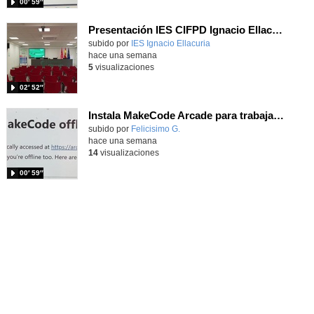
00′ 59″
Presentación IES CIFPD Ignacio Ellacuría
Contenido educativo.
subido por
IES Ignacio Ellacuria
-
hace una semana
5
visualizaciones
02′ 52″
Instala MakeCode Arcade para trabajar offline en tu tablet, ordenador, Chromebook
Contenido educativo.
subido por
Felicisimo G.
-
hace una semana
14
visualizaciones
00′ 59″