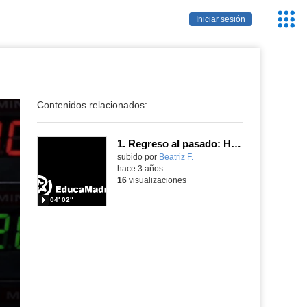
Servic
Iniciar sesión
Educa
Contenidos relacionados:
1. Regreso al pasado: Hádico
Contenido educativo.
subido por
Beatriz F.
-
hace 3 años
16
visualizaciones
04′ 02″