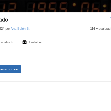
ado
024
por
Ana Belén B.
116
visualizac
Facebook
Embeber
ranscripción