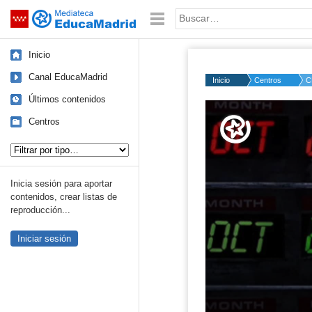
Mediateca de EducaMadrid
Saltar navegación
Palabra o frase:
Inicio
Canal EducaMadrid
Inicio
Centros
C
Últimos contenidos
Volume
50%
Centros
Tipo de contenido:
Inicia sesión para aportar
contenidos, crear listas de
reproducción...
Iniciar sesión