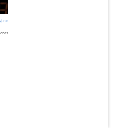
Ajuste
de
pantalla
iones