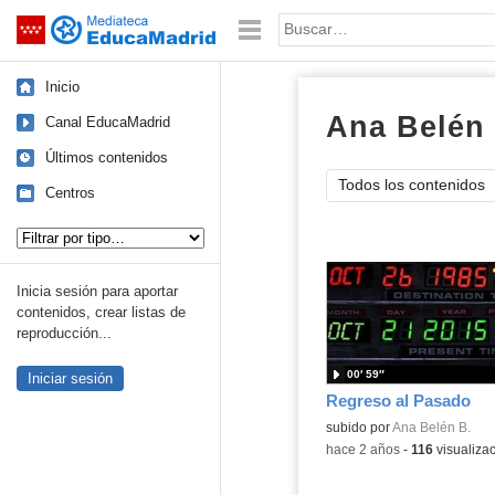
Mediateca de EducaMadrid
Saltar navegación
Palabra o frase:
Inicio
Ana Belén 
Canal EducaMadrid
Últimos contenidos
Todos los contenidos
Centros
Tipo de contenido:
Inicia sesión para aportar
contenidos, crear listas de
reproducción...
00′ 59″
Iniciar sesión
Regreso al Pasado
subido por
Ana Belén B.
-
hace 2 años
-
116
visualiza