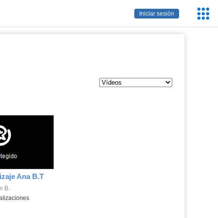
Servic
Iniciar sesión
Educa
izaje Ana B.T
n B.
alizaciones