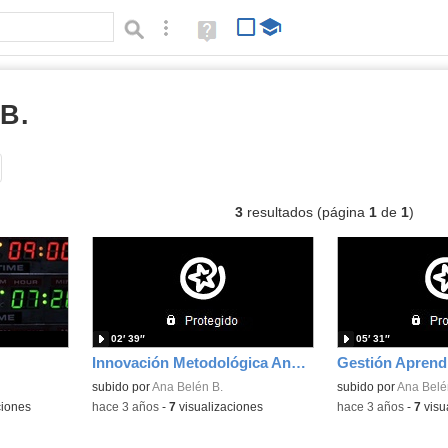
Búsqueda avanzada
Ayuda
(en
ventana
nueva)
B.
vídeos
Tipo de contenido:
3
resultados (página
1
de
1
)
02′ 39″
05′ 31″
Innovación Metodológica Ana BT
Gestión Aprend
subido por
Ana Belén B.
subido por
Ana Belé
ciones
-
hace 3 años
-
7
visualizaciones
-
hace 3 años
-
7
visu