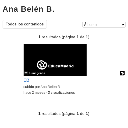
Ana Belén B.
Álbumes
Tipo de contenido:
Todos los contenidos
1
resultados (página
1
de
1
)
6 imágenes
EB
Contenido educativo.
subido por
Ana Belén B.
-
hace 2 meses
-
3
visualizaciones
1
resultados (página
1
de
1
)