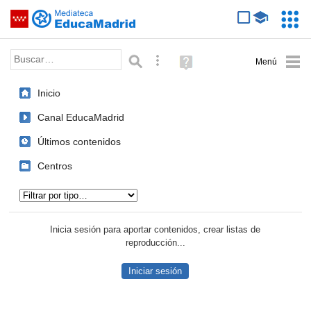
Mediateca de EducaMadrid
Saltar navegación
Servic
Educa
Palabra o frase:
Búsqueda avanzada
Ayuda
(en
ventana
Inicio
nueva)
Canal EducaMadrid
Últimos contenidos
Centros
Tipo de contenido:
Inicia sesión para aportar contenidos, crear listas de
reproducción...
Iniciar sesión