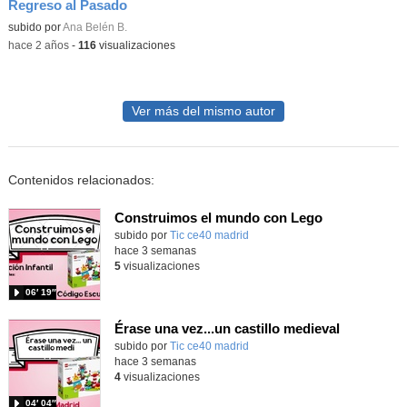
Regreso al Pasado
subido por
Ana Belén B.
-
hace 2 años
-
116
visualizaciones
Ver más del mismo autor
Contenidos relacionados:
Construimos el mundo con Lego
subido por
Tic ce40 madrid
-
hace 3 semanas
5
visualizaciones
06′ 19″
Érase una vez...un castillo medieval
subido por
Tic ce40 madrid
-
hace 3 semanas
4
visualizaciones
04′ 04″