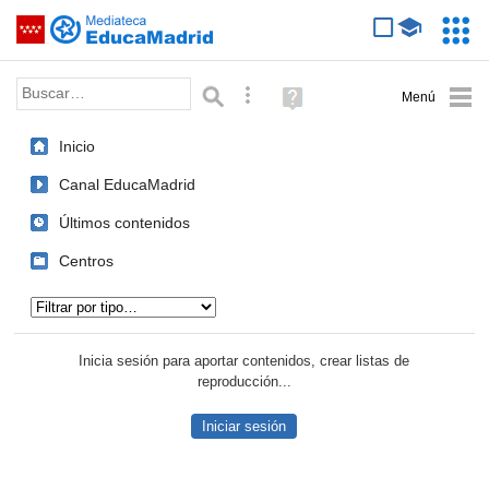
Mediateca de EducaMadrid
Saltar navegación
Servic
Educa
Palabra o frase:
Búsqueda avanzada
Ayuda
(en
ventana
Inicio
nueva)
Canal EducaMadrid
Últimos contenidos
Centros
Tipo de contenido:
Inicia sesión para aportar contenidos, crear listas de
reproducción...
Iniciar sesión