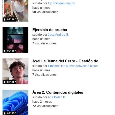
Contenido educativo.
subido por
Cp breogan madrid
-
hace un mes
58
visualizaciones
02′ 36″
Ejercicio de prueba
Contenido educativo.
subido por
Jose Andres G.
-
hace un mes
7
visualizaciones
00′ 49″
Axel Le Jeune del Cerro - Gestión de Ventas y Espacios Comerciales - Zagreb - Croacia 2026
subido por
Erasmus ies alonsodeavellan alcala
-
hace un mes
7
visualizaciones
03′ 02″
Área 2: Contenidos digitales
Contenido educativo.
subido por
Ana Belén B.
-
hace 2 meses
72
visualizaciones
03′ 45″