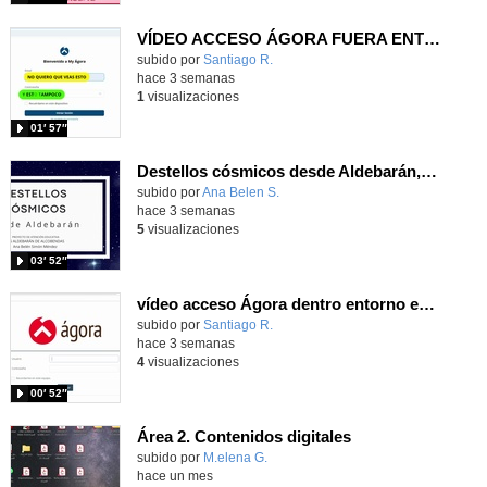
VÍDEO ACCESO ÁGORA FUERA ENTORNO ESCUELA
Contenido educativo.
subido por
Santiago R.
-
hace 3 semanas
1
visualizaciones
01′ 57″
Destellos cósmicos desde Aldebarán, alcanzar las estrellas
Contenido educativo.
subido por
Ana Belen S.
-
hace 3 semanas
5
visualizaciones
03′ 52″
vídeo acceso Ágora dentro entorno escuela
Contenido educativo.
subido por
Santiago R.
-
hace 3 semanas
4
visualizaciones
00′ 52″
Área 2. Contenidos digitales
Contenido educativo.
subido por
M.elena G.
-
hace un mes