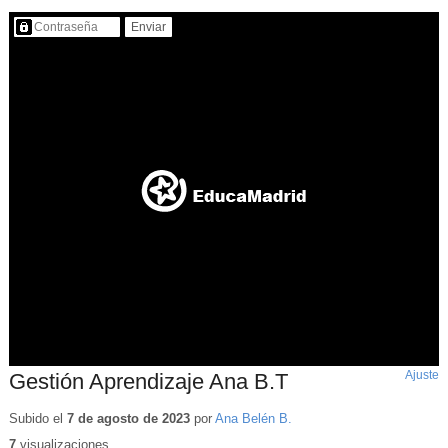
Contenido protegido…
Ajuste
d
Gestión Aprendizaje Ana B.T
p
Subido el
7 de agosto de 2023
por
Ana Belén B.
7
visualizaciones