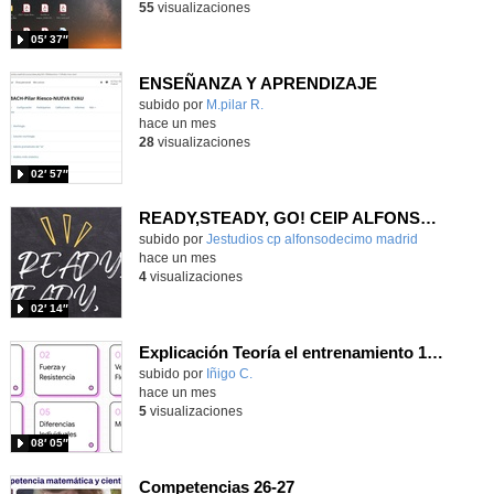
55
visualizaciones
05′ 37″
ENSEÑANZA Y APRENDIZAJE
Contenido educativo.
subido por
M.pilar R.
-
hace un mes
28
visualizaciones
02′ 57″
READY,STEADY, GO! CEIP ALFONSO X EL SABIO
Contenido educativo.
subido por
Jestudios cp alfonsodecimo madrid
-
hace un mes
4
visualizaciones
02′ 14″
Explicación Teoría el entrenamiento 1º Bachillerato (IA)
Contenido educativo.
subido por
Iñigo C.
-
hace un mes
5
visualizaciones
08′ 05″
Competencias 26-27
- Contenido educativo