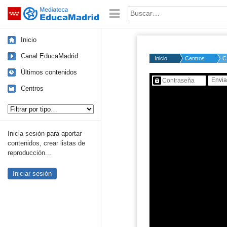
Mediateca de EducaMadrid
Saltar navegación
Palabra o frase:
Inicio
Canal EducaMadrid
Inicio
Centros
C
Últimos contenidos
Contenido protegido…
Centros
Tipo de contenido:
Inicia sesión para aportar
contenidos, crear listas de
reproducción...
Iniciar sesión