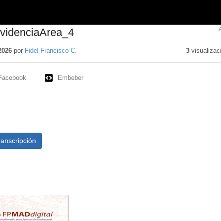
EvidenciaArea_4
2026
por
Fidel Francisco C.
3
visualizac
Facebook
Embeber
ranscripción