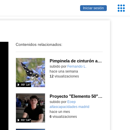
Servic
Iniciar sesión
Educa
Contenidos relacionados:
Pimpinela de cinturón amarillo Amata phegea (Linnaeus, 1758)
Contenido educativo.
subido por
Fernando L.
-
hace una semana
12
visualizaciones
00′ 14″
Proyecto "Elemento 50". Dpto.Física y Química IES Miguel Catalán (Coslada)
subido por
Eoep
altascapacidades madrid
-
hace un mes
6
visualizaciones
01′ 14″