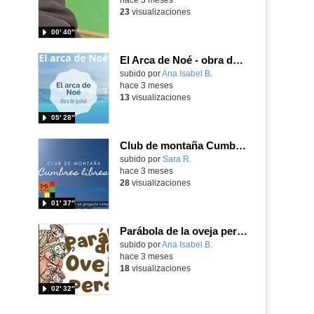
23
visualizaciones
00′ 40″
El Arca de Noé - obra de guiñol
Contenido educativo.
subido por
Ana Isabel B.
-
hace 3 meses
13
visualizaciones
05′ 28″
Club de montaña Cumbres Libres del IES Miguel Delibes
subido por
Sara R.
-
hace 3 meses
28
visualizaciones
01′ 37″
Parábola de la oveja perdida 2ºC
Contenido educativo.
subido por
Ana Isabel B.
-
hace 3 meses
18
visualizaciones
02′ 32″