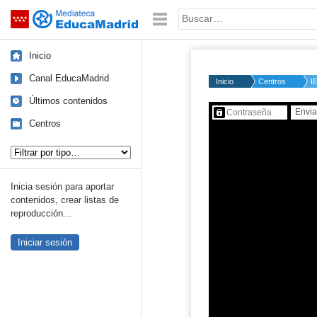
Mediateca de EducaMadrid
Saltar navegación
Palabra o frase:
Inicio
Canal EducaMadrid
Inicio
Centros
I
Últimos contenidos
Contenido protegido…
Centros
Tipo de contenido:
Inicia sesión para aportar
contenidos, crear listas de
reproducción...
Iniciar sesión