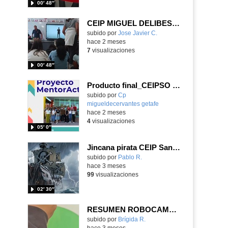
00′ 48″
CEIP MIGUEL DELIBES VILLALBA
Contenido educativo.
subido por
Jose Javier C.
-
hace 2 meses
7
visualizaciones
00′ 48″
Producto final_CEIPSO Miguel de Cervantes_CEIP Parque de Lisboa
Contenido educativo.
subido por
Cp
migueldecervantes getafe
-
hace 2 meses
4
visualizaciones
05′ 0″
Jincana pirata CEIP San Miguel (Las Rozas)
Contenido educativo.
subido por
Pablo R.
-
hace 3 meses
99
visualizaciones
02′ 30″
RESUMEN ROBOCAMPEONES 2026
Contenido educativo.
subido por
Brígida R.
-
hace 3 meses