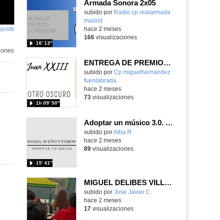
Armada Sonora 2x05
Contenido educativo.
subido por
Radio cp realarmada
madrid
-
Ajuste
de
hace 2 meses
166
visualizaciones
pantalla
16′ 13″
iones
ENTREGA DE PREMIOS. XL CERTAMEN DE POESÍA MIGUEL HERNÁNDEZ
Contenido educativo.
subido por
Cp miguelhernandez
fuenlabrada
-
hace 2 meses
73
visualizaciones
1h 09′ 50″
Adoptar un músico 3.0. Danza, sueño y pasión (2026)
subido por
Alba R.
-
hace 2 meses
89
visualizaciones
15′ 41″
MIGUEL DELIBES VILLALBA
Contenido educativo.
subido por
Jose Javier C.
-
hace 2 meses
17
visualizaciones