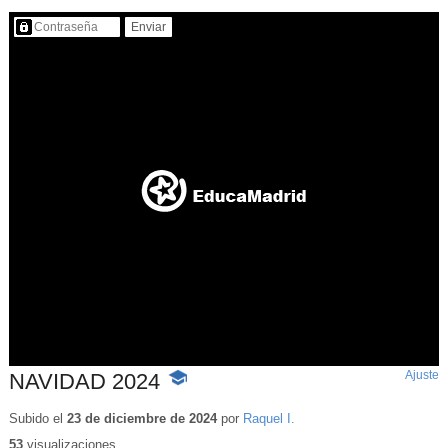
Contenido protegido…
Ajuste
d
NAVIDAD 2024
-
p
Contenido
educativo
Subido el
23 de diciembre de 2024
por
Raquel I.
53
visualizaciones