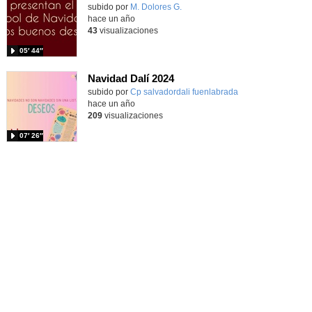
Contenido educativo.
subido por
M. Dolores G.
-
hace un año
43
visualizaciones
05′ 44″
Navidad Dalí 2024
Contenido educativo.
subido por
Cp salvadordali fuenlabrada
-
hace un año
209
visualizaciones
07′ 26″