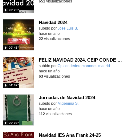
651
visualizaciones
25′ 28″
Navidad 2024
subido por
Jose Luis B.
-
hace un año
22
visualizaciones
00′ 43″
FELIZ NAVIDAD 2024. CEIP CONDE DE ROMANONES
Contenido educativo.
subido por
Cp condederomanones madrid
-
hace un año
63
visualizaciones
04′ 02″
Jornadas de Navidad 2024
Contenido educativo.
subido por
M.gemma S.
-
hace un año
112
visualizaciones
06′ 03″
Navidad IES Ana Frank 24-25