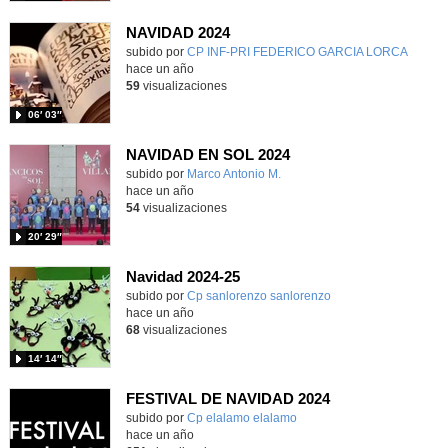
NAVIDAD 2024
subido por
CP INF-PRI FEDERICO GARCIA LORCA
-
hace un año
59
visualizaciones
06′ 03″
NAVIDAD EN SOL 2024
Contenido educativo.
subido por
Marco Antonio M.
-
hace un año
54
visualizaciones
20′ 29″
Navidad 2024-25
Contenido educativo.
subido por
Cp sanlorenzo sanlorenzo
-
hace un año
68
visualizaciones
14′ 14″
FESTIVAL DE NAVIDAD 2024
Contenido educativo.
subido por
Cp elalamo elalamo
-
hace un año