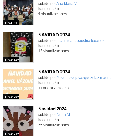
Contenido educativo.
subido por
Ana Maria V.
-
hace un año
9
visualizaciones
02′ 44″
NAVIDAD 2024
Contenido educativo.
subido por
Tic cp juandeaustria leganes
-
hace un año
13
visualizaciones
01′ 52″
NAVIDAD 2024
Contenido educativo.
subido por
Jestudios cp vazquezdiaz madrid
-
hace un año
11
visualizaciones
03′ 28″
Navidad 2024
Contenido educativo.
subido por
Nuria M.
-
hace un año
25
visualizaciones
01′ 34″