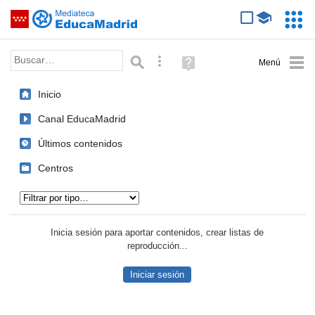
Mediateca de EducaMadrid
Saltar navegación
Servic
Educa
Palabra o frase:
Búsqueda avanzada
Ayuda
(en
ventana
Inicio
nueva)
Canal EducaMadrid
Últimos contenidos
Centros
Tipo de contenido:
Inicia sesión para aportar contenidos, crear listas de
reproducción...
Iniciar sesión