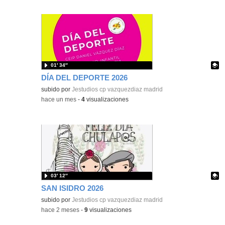
01′ 34″
DÍA DEL DEPORTE 2026
Contenido educativo.
subido por
Jestudios cp vazquezdiaz madrid
-
hace un mes
-
4
visualizaciones
03′ 12″
SAN ISIDRO 2026
Contenido educativo.
subido por
Jestudios cp vazquezdiaz madrid
-
hace 2 meses
-
9
visualizaciones