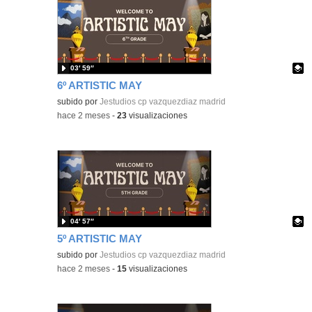
03′ 59″
6º ARTISTIC MAY
Contenido educativo.
subido por
Jestudios cp vazquezdiaz madrid
-
hace 2 meses
-
23
visualizaciones
04′ 57″
5º ARTISTIC MAY
Contenido educativo.
subido por
Jestudios cp vazquezdiaz madrid
-
hace 2 meses
-
15
visualizaciones