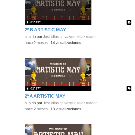
01′ 43″
2º B ARTISTIC MAY
Contenido educativo.
subido por
Jestudios cp vazquezdiaz madrid
-
hace 2 meses
-
14
visualizaciones
02′ 17″
2º A ARTISTIC MAY
Contenido educativo.
subido por
Jestudios cp vazquezdiaz madrid
-
hace 2 meses
-
13
visualizaciones