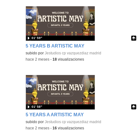
01′ 59″
5 YEARS B ARTISTIC MAY
Contenido educativo.
subido por
Jestudios cp vazquezdiaz madrid
-
hace 2 meses
-
18
visualizaciones
01′ 58″
5 YEARS A ARTISTIC MAY
Contenido educativo.
subido por
Jestudios cp vazquezdiaz madrid
-
hace 2 meses
-
16
visualizaciones