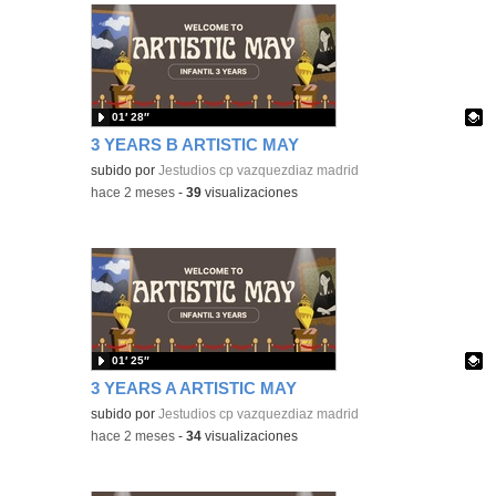
01′ 28″
3 YEARS B ARTISTIC MAY
Contenido educativo.
subido por
Jestudios cp vazquezdiaz madrid
-
hace 2 meses
-
39
visualizaciones
01′ 25″
3 YEARS A ARTISTIC MAY
Contenido educativo.
subido por
Jestudios cp vazquezdiaz madrid
-
hace 2 meses
-
34
visualizaciones