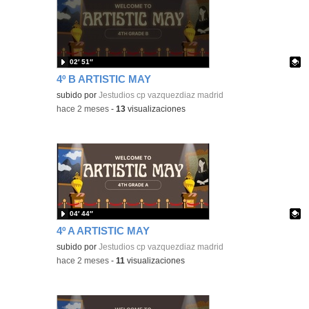
02′ 51″
4º B ARTISTIC MAY
Contenido educativo.
subido por
Jestudios cp vazquezdiaz madrid
-
hace 2 meses
-
13
visualizaciones
04′ 44″
4º A ARTISTIC MAY
Contenido educativo.
subido por
Jestudios cp vazquezdiaz madrid
-
hace 2 meses
-
11
visualizaciones