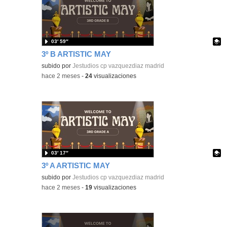
03′ 59″
3º B ARTISTIC MAY
Contenido educativo.
subido por
Jestudios cp vazquezdiaz madrid
-
hace 2 meses
-
24
visualizaciones
03′ 17″
3º A ARTISTIC MAY
Contenido educativo.
subido por
Jestudios cp vazquezdiaz madrid
-
hace 2 meses
-
19
visualizaciones