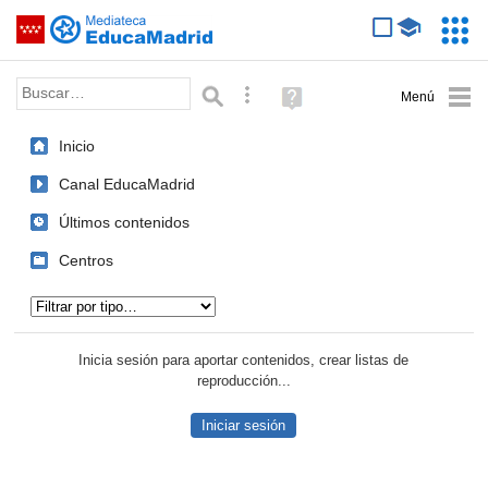
Mediateca de EducaMadrid
Saltar navegación
Servic
Educa
Palabra o frase:
Búsqueda avanzada
Ayuda
(en
ventana
Inicio
nueva)
Canal EducaMadrid
Últimos contenidos
Centros
Tipo de contenido:
Inicia sesión para aportar contenidos, crear listas de
reproducción...
Iniciar sesión