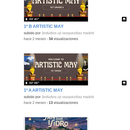
03′ 41″
1º B ARTISTIC MAY
Contenido educativo.
subido por
Jestudios cp vazquezdiaz madrid
-
hace 2 meses
-
34
visualizaciones
02′ 06″
1º A ARTISTIC MAY
Contenido educativo.
subido por
Jestudios cp vazquezdiaz madrid
-
hace 2 meses
-
13
visualizaciones