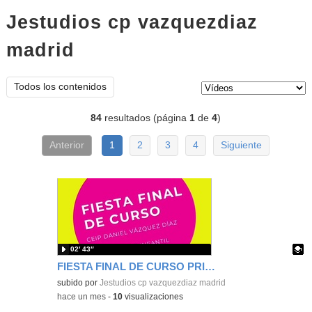
Jestudios cp vazquezdiaz
madrid
vídeos
Tipo de contenido:
Todos los contenidos
84
resultados (página
1
de
4
)
Anterior
1
2
3
4
Siguiente
02′ 43″
FIESTA FINAL DE CURSO PRIMER CICLO DE INFANTIL 2026
Contenido educativo.
subido por
Jestudios cp vazquezdiaz madrid
-
hace un mes
-
10
visualizaciones