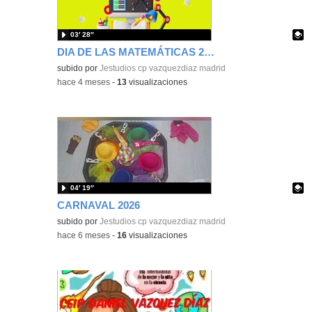
03′ 28″
DIA DE LAS MATEMÁTICAS 2026
Contenido educativo.
subido por
Jestudios cp vazquezdiaz madrid
-
hace 4 meses
-
13
visualizaciones
04′ 19″
CARNAVAL 2026
Contenido educativo.
subido por
Jestudios cp vazquezdiaz madrid
-
hace 6 meses
-
16
visualizaciones