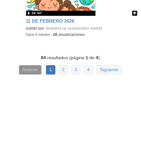
06′ 50″
11 DE FEBRERO 2026
Contenido educativo.
subido por
Jestudios cp vazquezdiaz madrid
-
hace 6 meses
-
10
visualizaciones
84
resultados (página
1
de
4
)
Anterior
1
2
3
4
Siguiente