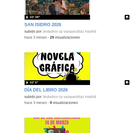
03′ 39″
SAN ISIDRO 2026
Contenido educativo.
subido por
Jestudios cp vazquezdiaz madrid
-
hace 3 meses
-
29
visualizaciones
02′ 0″
DÍA DEL LIBRO 2026
Contenido educativo.
subido por
Jestudios cp vazquezdiaz madrid
-
hace 3 meses
-
9
visualizaciones