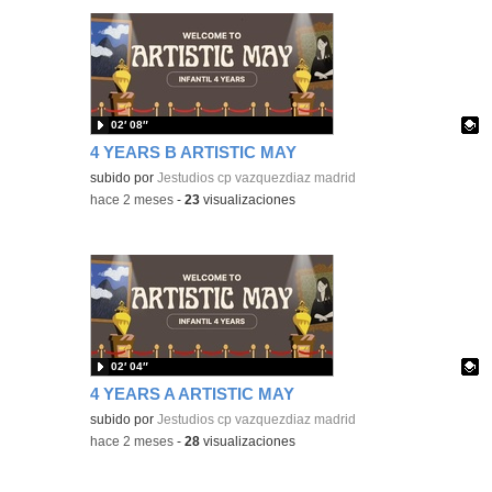
02′ 08″
4 YEARS B ARTISTIC MAY
Contenido educativo.
subido por
Jestudios cp vazquezdiaz madrid
-
hace 2 meses
-
23
visualizaciones
02′ 04″
4 YEARS A ARTISTIC MAY
Contenido educativo.
subido por
Jestudios cp vazquezdiaz madrid
-
hace 2 meses
-
28
visualizaciones