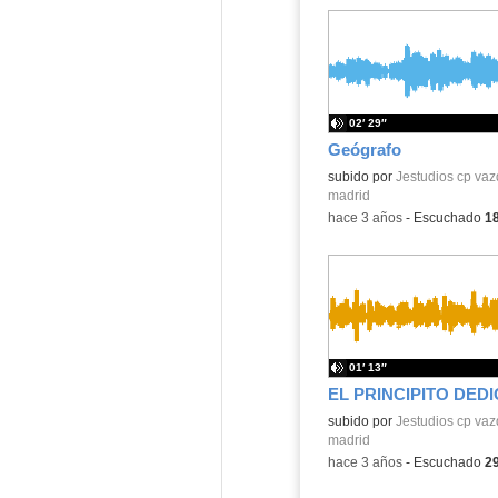
02′ 29″
Geógrafo
Contenido educativo.
subido por
Jestudios cp va
madrid
-
hace 3 años
-
Escuchado
1
01′ 13″
EL PRINCIPITO DED
Contenido educativo.
subido por
Jestudios cp va
madrid
-
hace 3 años
-
Escuchado
2