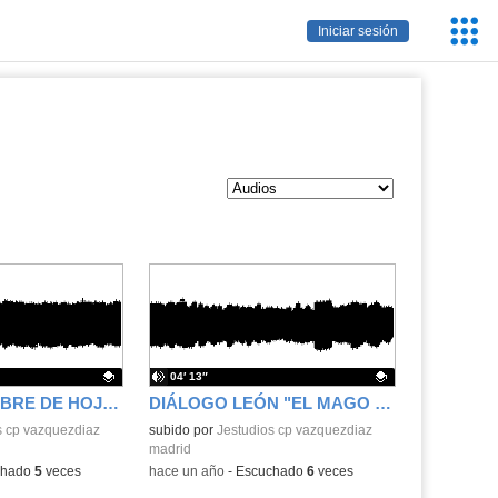
Servic
Iniciar sesión
Educa
04′ 13″
DIÁLOGO HOMBRE DE HOJALATA "EL MAGO DE OZ"
DIÁLOGO LEÓN "EL MAGO DE OZ"
.
s cp vazquezdiaz
Contenido educativo.
subido por
Jestudios cp vazquezdiaz
madrid
chado
5
veces
-
hace un año
-
Escuchado
6
veces