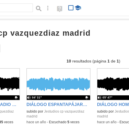
Búsqueda avanzada
Ayuda
(en
ventana
nueva)
cp vazquezdiaz madrid
audios
Tipo de contenido:
10
resultados (página
1
de
1
)
04′ 31″
05′ 47″
PROGRAMA DE LA RADIO DVD DIA DEL LIBRO 2026
DIÁLOGO ESPANTAPÁJAROS "EL MAGO DE OZ"
zquezdiaz
Contenido educativo.
subido por
Jestudios cp vazquezdiaz
Contenido educativo
subido por
Jestudio
madrid
madrid
35
veces
-
hace un año
-
Escuchado
5
veces
-
hace un año
-
Escu