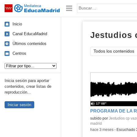
Mediateca de EducaMadrid
Saltar navegación
Palabra o frase:
Inicio
Jestudios 
Canal EducaMadrid
Últimos contenidos
Todos los contenidos
Centros
Tipo de contenido:
Inicia sesión para aportar
contenidos, crear listas de
reproducción...
17′ 08″
Iniciar sesión
Contenido educativo.
subido por
Jestudios cp va
madrid
-
hace 3 meses
-
Escuchado