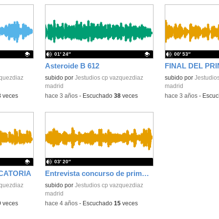
01′ 24″
00′ 53″
Asteroide B 612
FINAL DEL PRI
zquezdiaz
Contenido educativo.
subido por
Jestudios cp vazquezdiaz
Contenido educativo
subido por
Jestudio
madrid
madrid
8
veces
-
hace 3 años
-
Escuchado
38
veces
-
hace 3 años
-
Escu
03′ 20″
ICATORIA
Entrevista concurso de primavera de matemáticas
zquezdiaz
subido por
Jestudios cp vazquezdiaz
madrid
9
veces
-
hace 4 años
-
Escuchado
15
veces