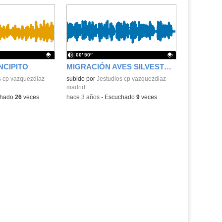
00′ 50″
NCIPITO
MIGRACIÓN AVES SILVESTRES
.
s cp vazquezdiaz
Contenido educativo.
subido por
Jestudios cp vazquezdiaz
madrid
chado
26
veces
-
hace 3 años
-
Escuchado
9
veces