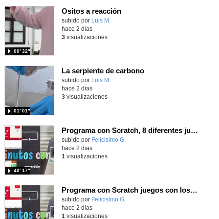
Ositos a reacción
Contenido educativo.
subido por
Luis M.
-
hace 2 dias
3
visualizaciones
00′ 32″
La serpiente de carbono
Contenido educativo.
subido por
Luis M.
-
hace 2 dias
3
visualizaciones
01′ 01″
Programa con Scratch, 8 diferentes juegos para vivir la emoción de los partidos de España en el mundial 2026
Contenido educativo.
subido por
Felicisimo G.
-
hace 2 dias
1
visualizaciones
40′ 17″
Programa con Scratch juegos con los partidos del mundial 2026 ganados por España
Contenido educativo.
subido por
Felicisimo G.
-
hace 2 dias
1
visualizaciones