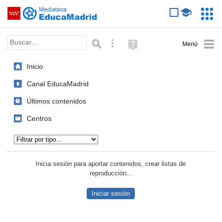
Mediateca de EducaMadrid
Saltar navegación
Servic
Educa
Palabra o frase:
Búsqueda avanzada
Ayuda
(en
ventana
Inicio
nueva)
Canal EducaMadrid
Últimos contenidos
Centros
Tipo de contenido:
Inicia sesión para aportar contenidos, crear listas de
reproducción...
Iniciar sesión