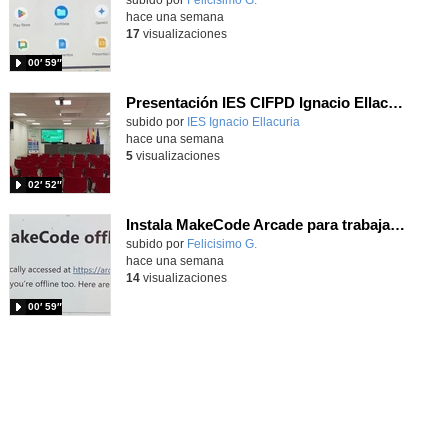
hace una semana
17
visualizaciones
00′ 59″
Presentación IES CIFPD Ignacio Ellacuría
Contenido educativo.
subido por
IES Ignacio Ellacuria
-
hace una semana
5
visualizaciones
02′ 52″
Instala MakeCode Arcade para trabajar offline en tu tablet, ordenador, Chromebook
Contenido educativo.
subido por
Felicisimo G.
-
hace una semana
14
visualizaciones
00′ 59″