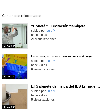
Contenidos relacionados:
"Coheté": ¡Levitación flamígera!
Contenido educativo.
subido por
Luis M.
-
hace 2 dias
21
visualizaciones
00′ 21″
La energía ni se crea ni se destruye... ¡se experimenta! El Tierno en la Feria Madrid es Ciencia 2026
Contenido educativo.
subido por
Luis M.
-
hace 2 dias
6
visualizaciones
00′ 30″
El Gabinete de Física del IES Enrique Tierno Galván de Parla (Curso 25-26)
Contenido educativo.
subido por
Luis M.
-
hace 2 dias
5
visualizaciones
01′ 01″