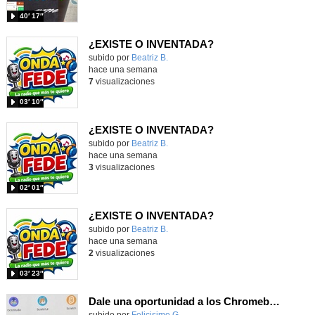
40′ 17″
¿EXISTE O INVENTADA?
Contenido educativo.
subido por
Beatriz B.
-
hace una semana
7
visualizaciones
03′ 10″
¿EXISTE O INVENTADA?
Contenido educativo.
subido por
Beatriz B.
-
hace una semana
3
visualizaciones
02′ 01″
¿EXISTE O INVENTADA?
Contenido educativo.
subido por
Beatriz B.
-
hace una semana
2
visualizaciones
03′ 23″
Dale una oportunidad a los Chromebooks y utiliza un proyector para realizar talleres si no tienes pantallas táctiles
Contenido educativo.
subido por
Felicisimo G.
-