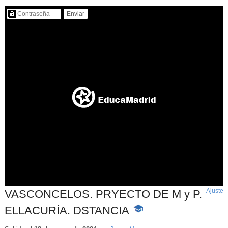
Contenido protegido…
Ajuste
d
VASCONCELOS. PRYECTO DE M y P.
p
ELLACURÍA. DSTANCIA
-
Contenido