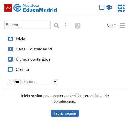
Mediateca de EducaMadrid
Saltar navegación
Servic
Educa
Palabra o frase:
Búsqueda avanzada
Ayuda
(en
ventana
Inicio
nueva)
Canal EducaMadrid
Últimos contenidos
Centros
Tipo de contenido:
Inicia sesión para aportar contenidos, crear listas de
reproducción...
Iniciar sesión