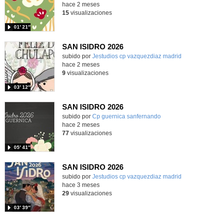
hace 2 meses
15
visualizaciones
01′ 21″
SAN ISIDRO 2026
Contenido educativo.
subido por
Jestudios cp vazquezdiaz madrid
-
hace 2 meses
9
visualizaciones
03′ 12″
SAN ISIDRO 2026
Contenido educativo.
subido por
Cp guernica sanfernando
-
hace 2 meses
77
visualizaciones
05′ 41″
SAN ISIDRO 2026
Contenido educativo.
subido por
Jestudios cp vazquezdiaz madrid
-
hace 3 meses
29
visualizaciones
03′ 39″