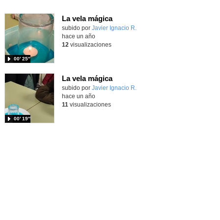
La vela mágica
Contenido educativo.
subido por
Javier Ignacio R.
-
hace un año
12
visualizaciones
00′ 25″
La vela mágica
Contenido educativo.
subido por
Javier Ignacio R.
-
hace un año
11
visualizaciones
00′ 19″