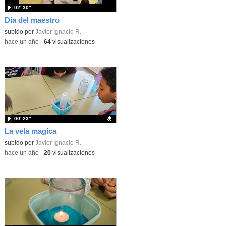
02′ 30″
Día del maestro
subido por
Javier Ignacio R.
-
hace un año
-
64
visualizaciones
00′ 23″
La vela magica
Contenido educativo.
subido por
Javier Ignacio R.
-
hace un año
-
20
visualizaciones