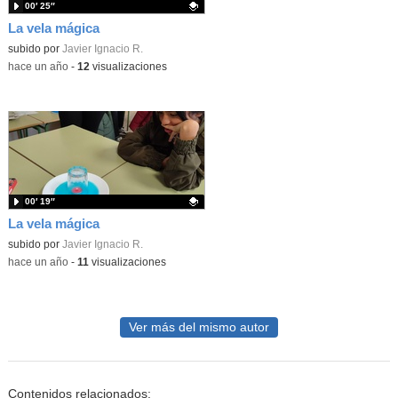
00′ 25″
La vela mágica
Contenido educativo.
subido por
Javier Ignacio R.
-
hace un año
-
12
visualizaciones
00′ 19″
La vela mágica
Contenido educativo.
subido por
Javier Ignacio R.
-
hace un año
-
11
visualizaciones
Ver más del mismo autor
Contenidos relacionados: