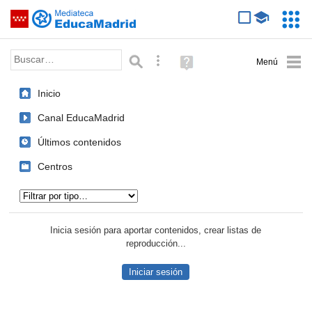
Mediateca de EducaMadrid
Saltar navegación
Servic
Educa
Palabra o frase:
Búsqueda avanzada
Ayuda
(en
ventana
Inicio
nueva)
Canal EducaMadrid
Últimos contenidos
Centros
Tipo de contenido:
Inicia sesión para aportar contenidos, crear listas de
reproducción...
Iniciar sesión