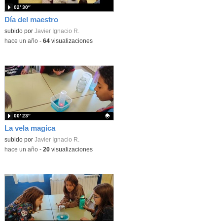
02′ 30″
Día del maestro
subido por
Javier Ignacio R.
-
hace un año
-
64
visualizaciones
00′ 23″
La vela magica
Contenido educativo.
subido por
Javier Ignacio R.
-
hace un año
-
20
visualizaciones