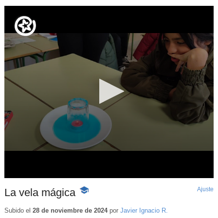
Ajuste
d
La vela mágica
-
p
Contenido
educativo
Subido el
28 de noviembre de 2024
por
Javier Ignacio R.