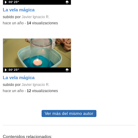
00′ 25″
La vela mágica
Contenido educativo.
subido por
Javier Ignacio R.
-
hace un año
-
14
visualizaciones
00′ 25″
La vela mágica
Contenido educativo.
subido por
Javier Ignacio R.
-
hace un año
-
12
visualizaciones
Ver más del mismo autor
Contenidos relacionados: