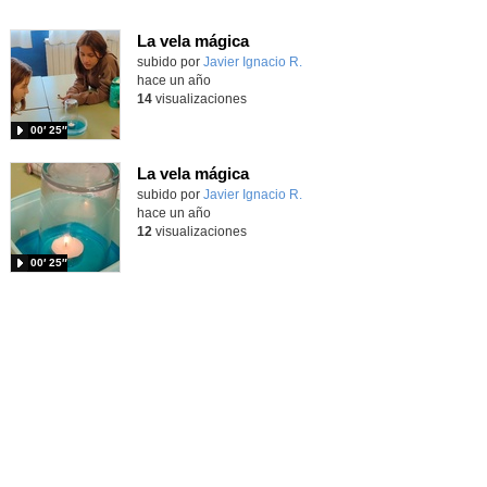
La vela mágica
Contenido educativo.
subido por
Javier Ignacio R.
-
hace un año
14
visualizaciones
00′ 25″
La vela mágica
Contenido educativo.
subido por
Javier Ignacio R.
-
hace un año
12
visualizaciones
00′ 25″