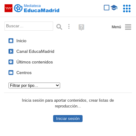
Mediateca de EducaMadrid
Saltar navegación
Servic
Educa
Palabra o frase:
Búsqueda avanzada
Ayuda
(en
ventana
Inicio
nueva)
Canal EducaMadrid
Últimos contenidos
Centros
Tipo de contenido:
Inicia sesión para aportar contenidos, crear listas de
reproducción...
Iniciar sesión