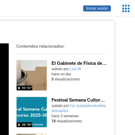
Servic
Iniciar sesión
Educa
Contenidos relacionados:
El Gabinete de Física del IES Enrique Tierno Galván de Parla (Curso 25-26)
Contenido educativo.
subido por
Luis M.
-
hace un dia
5
visualizaciones
01′ 01″
Festival Semana Cultural 2025-26 - 1º Primaria
subido por
Cp ciudaddecolumbia
trescantos
-
hace 3 semanas
78
visualizaciones
06′ 35″