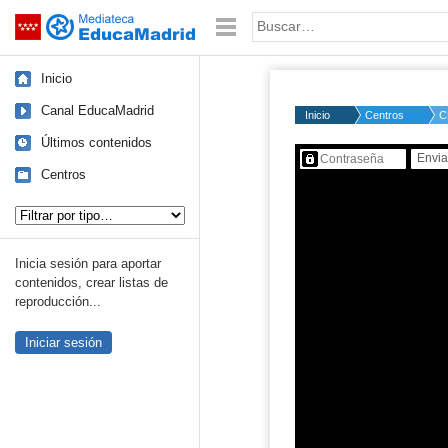
Mediateca de EducaMadrid
Saltar navegación
Palabra o frase:
Inicio
Canal EducaMadrid
Inicio
Centros
C
Últimos contenidos
Contenido protegido…
Centros
Tipo de contenido:
Inicia sesión para aportar
contenidos, crear listas de
reproducción...
Iniciar sesión