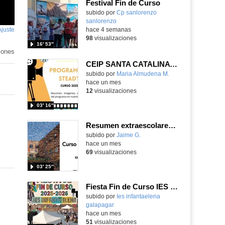
Festival Fin de Curso
Contenido educativo.
subido por
Cp sanlorenzo
sanlorenzo
-
Ajuste
de
hace 4 semanas
98
visualizaciones
pantalla
16′ 53″
iones
CEIP SANTA CATALINA PROGRAMA READY, STEADY, GO! 2025-26
Contenido educativo.
subido por
Maria Almudena M.
-
hace un mes
12
visualizaciones
03′ 16″
Resumen extraescolares IES Clara Campoamor 25-26
subido por
Jaime G.
-
hace un mes
69
visualizaciones
03′ 25″
Fiesta Fin de Curso IES Infanta Elena 2025-2026
subido por
Ies infantaelena
galapagar
-
hace un mes
51
visualizaciones