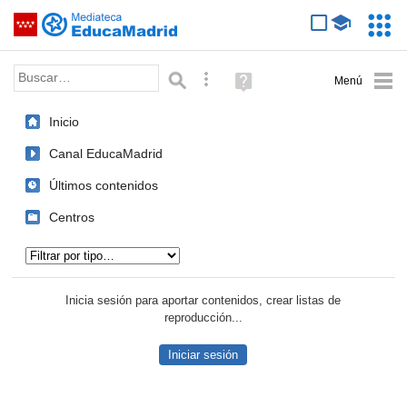
Mediateca de EducaMadrid
Saltar navegación
Servic
Educa
Palabra o frase:
Búsqueda avanzada
Ayuda
(en
ventana
Inicio
nueva)
Canal EducaMadrid
Últimos contenidos
Centros
Tipo de contenido:
Inicia sesión para aportar contenidos, crear listas de
reproducción...
Iniciar sesión