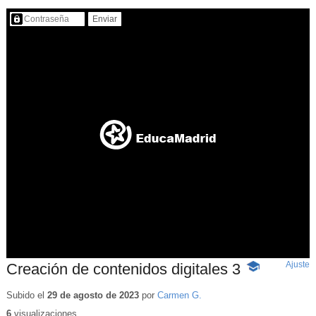
Contenido protegido…
Ajuste
d
Creación de contenidos digitales 3
-
p
Contenido
educativo
Subido el
29 de agosto de 2023
por
Carmen G.
6
visualizaciones