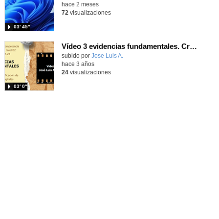
hace 2 meses
72
visualizaciones
03′ 45″
Vídeo 3 evidencias fundamentales. Creación de contenidos digitales. Presentación de secuencia de aprendizaje con canva
Contenido educativo.
subido por
Jose Luis A.
-
hace 3 años
24
visualizaciones
03′ 0″