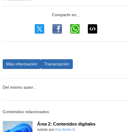
Más información
Transcripción
Del mismo autor…
Contenidos relacionados:
Área 2: Contenidos digitales
Contenido educativo.
subido por
Ana Belén B.
-