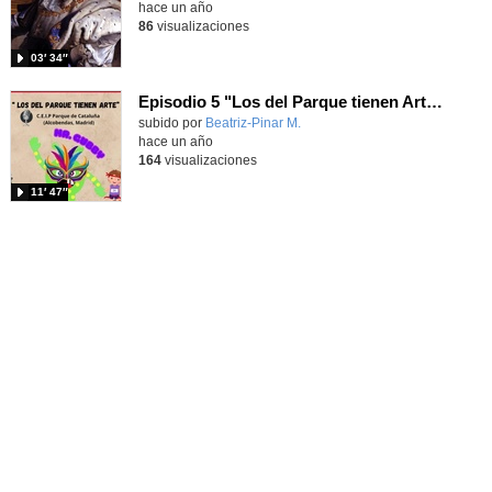
hace un año
86
visualizaciones
03′ 34″
Episodio 5 "Los del Parque tienen Arte" CEIP Parque de Cataluña (Alcobendas)
Contenido educativo.
subido por
Beatriz-Pinar M.
-
hace un año
164
visualizaciones
11′ 47″