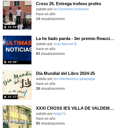
Cross 25. Entrega trofeos profes
subido por
Ies humanes humanes
-
hace un año
14
visualizaciones
01′ 02″
La he liado parda - 3er premio Reacciona! 2025
Contenido educativo.
subido por
Jose Manuel B.
-
hace un año
93
visualizaciones
04′ 56″
Día Mundial del Libro 2024-25
subido por
Ies infantaelena galapagar
-
hace un año
28
visualizaciones
01′ 27″
XXXI CROSS IES VILLA DE VALDEMORO
Contenido educativo.
subido por
Angel N.
-
hace un año
95
visualizaciones