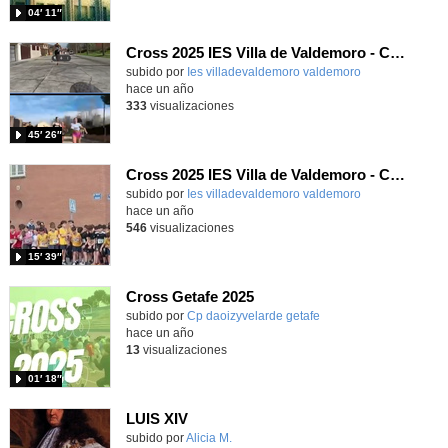
04′ 11″
Cross 2025 IES Villa de Valdemoro - Categoría B
subido por
Ies villadevaldemoro valdemoro
-
hace un año
333
visualizaciones
45′ 26″
Cross 2025 IES Villa de Valdemoro - Categoría A
subido por
Ies villadevaldemoro valdemoro
-
hace un año
546
visualizaciones
15′ 39″
Cross Getafe 2025
Contenido educativo.
subido por
Cp daoizyvelarde getafe
-
hace un año
13
visualizaciones
01′ 18″
LUIS XIV
Contenido educativo.
subido por
Alicia M.
-