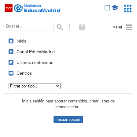
Mediateca de EducaMadrid
Saltar navegación
Servic
Educa
Palabra o frase:
Búsqueda avanzada
Ayuda
(en
ventana
Inicio
nueva)
Canal EducaMadrid
Últimos contenidos
Centros
Tipo de contenido:
Inicia sesión para aportar contenidos, crear listas de
reproducción...
Iniciar sesión