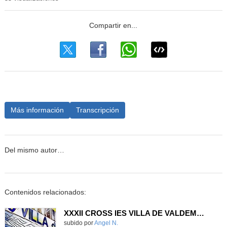
Más información
Transcripción
Del mismo autor…
Contenidos relacionados:
XXXII CROSS IES VILLA DE VALDEMORO
Contenido educativo.
subido por
Angel N.
-