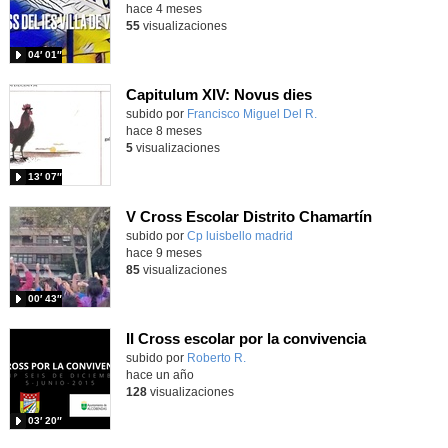
hace 4 meses
55
visualizaciones
04′ 01″
Capitulum XIV: Novus dies
Contenido educativo.
subido por
Francisco Miguel Del R.
-
hace 8 meses
5
visualizaciones
13′ 07″
V Cross Escolar Distrito Chamartín
Contenido educativo.
subido por
Cp luisbello madrid
-
hace 9 meses
85
visualizaciones
00′ 43″
II Cross escolar por la convivencia
Contenido educativo.
subido por
Roberto R.
-
hace un año
128
visualizaciones
03′ 20″