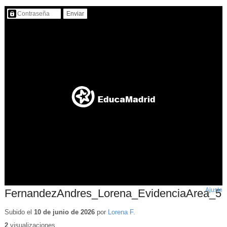
Contenido protegido…
Ajuste
d
FernandezAndres_Lorena_EvidenciaArea_5
p
Subido el
10 de junio de 2026
por
Lorena F.
2
visualizaciones