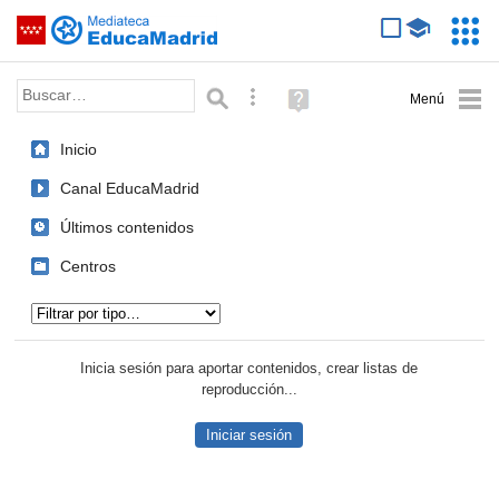
Mediateca de EducaMadrid
Saltar navegación
Servic
Educa
Palabra o frase:
Búsqueda avanzada
Ayuda
(en
ventana
Inicio
nueva)
Canal EducaMadrid
Últimos contenidos
Centros
Tipo de contenido:
Inicia sesión para aportar contenidos, crear listas de
reproducción...
Iniciar sesión