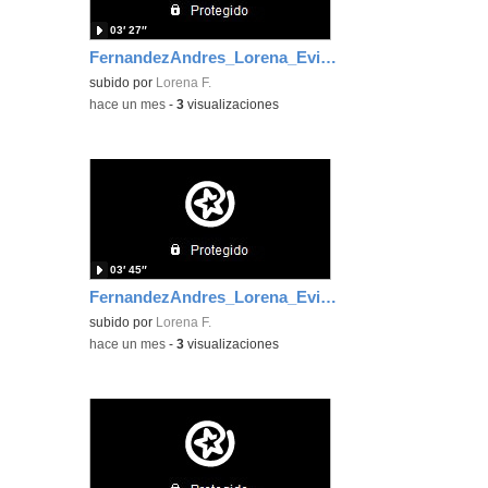
03′ 27″
FernandezAndres_Lorena_EvidenciaArea_3
subido por
Lorena F.
-
hace un mes
-
3
visualizaciones
03′ 45″
FernandezAndres_Lorena_EvidenciaArea_6
subido por
Lorena F.
-
hace un mes
-
3
visualizaciones