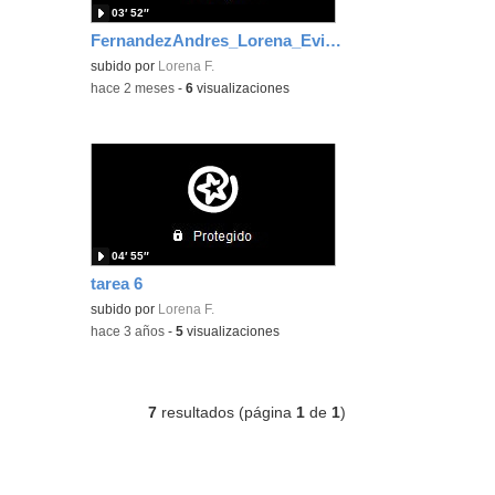
03′ 52″
FernandezAndres_Lorena_EvidenciaArea_1
subido por
Lorena F.
-
hace 2 meses
-
6
visualizaciones
04′ 55″
tarea 6
subido por
Lorena F.
-
hace 3 años
-
5
visualizaciones
7
resultados (página
1
de
1
)