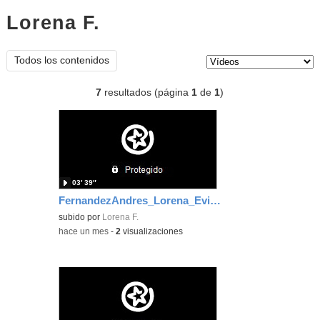
Lorena F.
vídeos
Tipo de contenido:
Todos los contenidos
7
resultados (página
1
de
1
)
03′ 39″
FernandezAndres_Lorena_EvidenciaArea4
subido por
Lorena F.
-
hace un mes
-
2
visualizaciones