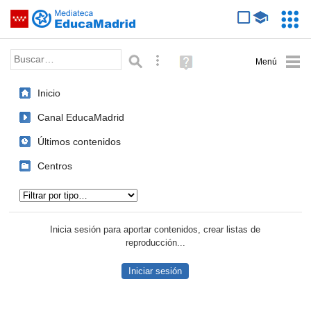
Mediateca de EducaMadrid
Saltar navegación
Servic
Educa
Palabra o frase:
Búsqueda avanzada
Ayuda
(en
ventana
Inicio
nueva)
Canal EducaMadrid
Últimos contenidos
Centros
Tipo de contenido:
Inicia sesión para aportar contenidos, crear listas de
reproducción...
Iniciar sesión