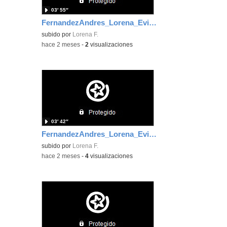
03′ 55″
FernandezAndres_Lorena_EvidenciaArea_5
subido por
Lorena F.
-
hace 2 meses
-
2
visualizaciones
03′ 42″
FernandezAndres_Lorena_EvidenciaArea_2
subido por
Lorena F.
-
hace 2 meses
-
4
visualizaciones