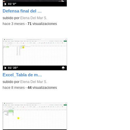
01′ 0″
Defensa final del portafolio
subido por
Elena Del Mar S.
-
hace 3 meses
-
71
visualizaciones
01′ 35″
Excel_Tabla de multiplicar
Contenido educativo.
subido por
Elena Del Mar S.
-
hace 8 meses
-
44
visualizaciones