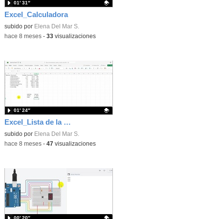
01′ 31″
Excel_Calculadora
Contenido educativo.
subido por
Elena Del Mar S.
-
hace 8 meses
-
33
visualizaciones
01′ 24″
Excel_Lista de la compra
Contenido educativo.
subido por
Elena Del Mar S.
-
hace 8 meses
-
47
visualizaciones
00′ 20″