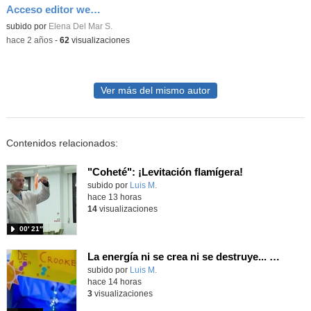
Acceso editor web-code.org
Contenido educativo.
subido por
Elena Del Mar S.
-
hace 2 años
-
62
visualizaciones
Ver más del mismo autor
Contenidos relacionados:
"Coheté": ¡Levitación flamígera!
Contenido educativo.
subido por
Luis M.
-
hace 13 horas
14
visualizaciones
00′ 21″
La energía ni se crea ni se destruye... ¡se experimenta! El Tierno en la Feria Madrid es Ciencia 2026
Contenido educativo.
subido por
Luis M.
-
hace 14 horas
3
visualizaciones