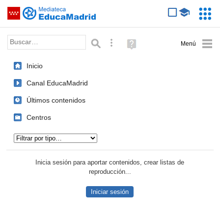
Mediateca de EducaMadrid
Saltar navegación
Servic
Educa
Palabra o frase:
Búsqueda avanzada
Ayuda
(en
ventana
Inicio
nueva)
Canal EducaMadrid
Últimos contenidos
Centros
Tipo de contenido:
Inicia sesión para aportar contenidos, crear listas de
reproducción...
Iniciar sesión