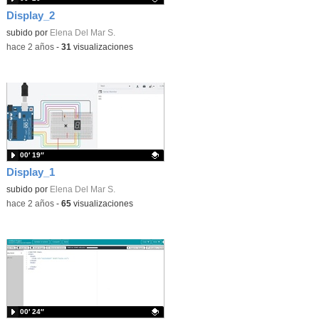
Display_2
Contenido educativo.
subido por
Elena Del Mar S.
-
hace 2 años
-
31
visualizaciones
00′ 19″
Display_1
Contenido educativo.
subido por
Elena Del Mar S.
-
hace 2 años
-
65
visualizaciones
00′ 24″