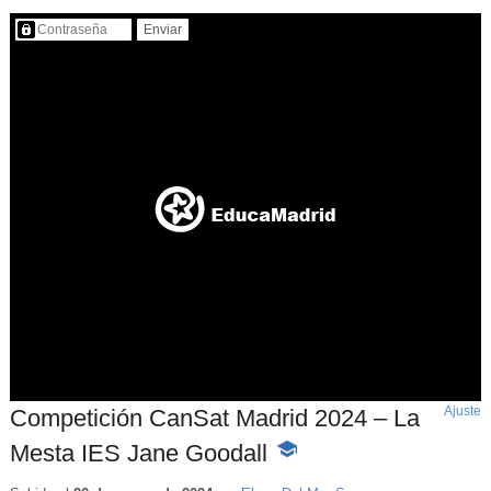
Contenido protegido…
Ajuste
d
Competición CanSat Madrid 2024 – La
p
Mesta IES Jane Goodall
-
Contenido