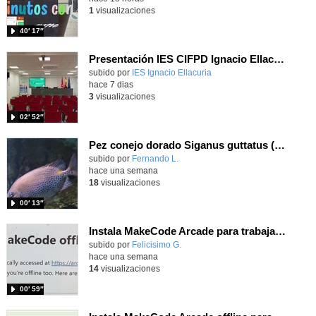
1
visualizaciones
40′ 17″
Presentación IES CIFPD Ignacio Ellacuría
Contenido educativo.
subido por
IES Ignacio Ellacuria
-
hace 7 dias
3
visualizaciones
02′ 52″
Pez conejo dorado Siganus guttatus (Bloch, 1786)
Contenido educativo.
subido por
Fernando L.
-
hace una semana
18
visualizaciones
00′ 13″
Instala MakeCode Arcade para trabajar offline en tu tablet, ordenador, Chromebook
Contenido educativo.
subido por
Felicisimo G.
-
hace una semana
14
visualizaciones
00′ 59″