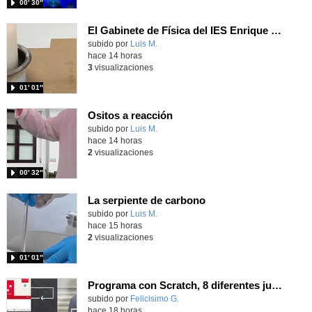
00′ 30″
El Gabinete de Física del IES Enrique Tierno Galván de Parla (Curso 25-26)
Contenido educativo.
subido por
Luis M.
-
hace 14 horas
3
visualizaciones
01′ 01″
Ositos a reacción
Contenido educativo.
subido por
Luis M.
-
hace 14 horas
2
visualizaciones
00′ 32″
La serpiente de carbono
Contenido educativo.
subido por
Luis M.
-
hace 15 horas
2
visualizaciones
01′ 01″
Programa con Scratch, 8 diferentes juegos para vivir la emoción de los partidos de España en el mundial 2026
Contenido educativo.
subido por
Felicisimo G.
-
hace 18 horas