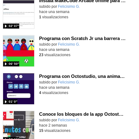
Instala MakeCode Arcade offline para programar grandes juegos sin necesidad de Internet
Contenido educativo.
subido por
Felicisimo G.
-
hace una semana
1
visualizaciones
02′ 07″
Programa con Scratch Jr una barrera que se desplaza para dar sensación de movimiento
Contenido educativo.
subido por
Felicisimo G.
-
hace una semana
23
visualizaciones
06′ 50″
Programa con Octostudio, una animación utilizando la cámara para una foto y audio y texto para comunicar.
Contenido educativo.
subido por
Felicisimo G.
-
hace una semana
4
visualizaciones
01′ 0″
Conoce los bloques de la app Octostudio, gratuito, offline y para tu tablet y móvil - Contenido educativo
Contenido educativo.
subido por
Felicisimo G.
-
hace 2 semanas
15
visualizaciones