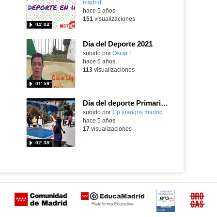
madrid
-
hace 5 años
151
visualizaciones
04′ 04″
Día del Deporte 2021
Contenido educativo.
subido por
Oscar L.
-
hace 5 años
113
visualizaciones
01′ 59″
Día del deporte Primaria (3º,4º,5º,6º) 20-21
Contenido educativo.
subido por
Cp juangris madrid
-
hace 5 años
17
visualizaciones
02′ 38″
Certificación
Buzón