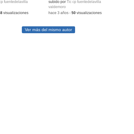
ativo.
cp fuentedelavilla
Contenido educativo.
subido por
Tic cp fuentedelavilla
valdemoro
48
visualizaciones
-
hace 3 años
-
50
visualizaciones
Ver más del mismo autor