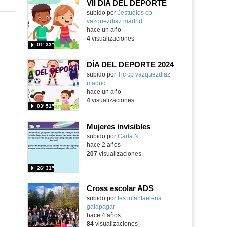
VII DÍA DEL DEPORTE
Contenido educativo.
subido por
Jestudios cp
vazquezdiaz madrid
-
hace un año
4
visualizaciones
01′ 33″
DÍA DEL DEPORTE 2024
Contenido educativo.
subido por
Tic cp vazquezdiaz
madrid
-
hace un año
4
visualizaciones
03′ 51″
Mujeres invisibles
subido por
Carla N.
-
hace 2 años
207
visualizaciones
26′ 31″
Cross escolar ADS
subido por
Ies infantaelena
galapagar
-
hace 4 años
84
visualizaciones