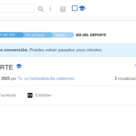
Búsqueda avanzada
Ayuda
(en
ventana
nueva)
P INF-PRI FUENTE DE...
Tic cp fuentedelavi...
Vídeos
DÍA DEL DEPORTE
e conversión.
Puedes volver pasados unos minutos.
ORTE
-
Contenido
educativo
 2025
por
Tic cp fuentedelavilla valdemoro
3
visualizac
Facebook
Embeber