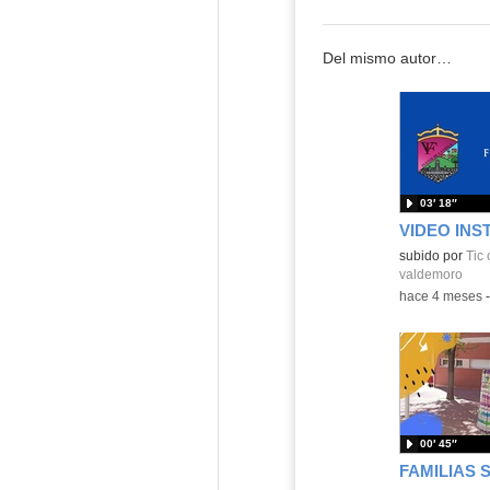
Del mismo autor…
03′ 18″
VIDEO INS
subido por
Tic 
valdemoro
-
hace 4 meses
00′ 45″