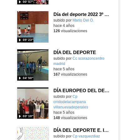
00′ 57″
Día del deporte 2022 3º y 4º
subido por
Mario Del O.
-
hace 4 años
126
visualizaciones
09′ 23″
DÍA DEL DEPORTE
Contenido educativo.
subido por
Cc scorazoncentro
madrid
-
hace 5 años
167
visualizaciones
04′ 50″
DÍA EUROPEO DEL DEPORTE INFANTIL
Contenido educativo.
subido por
Cp
cristodelacampana
villanuevadeperales
-
hace 5 años
03′ 10″
148
visualizaciones
DÍA DEL DEPORTE E. INFANTIL 2021. CEIP DANIEL VÁZQUEZ DÍAZ
Contenido educativo.
subido por
Cp vazquezdiaz