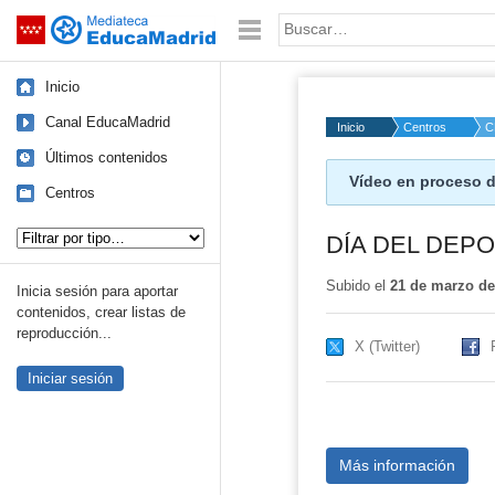
Mediateca de EducaMadrid
Saltar navegación
Palabra o frase:
Inicio
Canal EducaMadrid
Inicio
Centros
C
Últimos contenidos
Vídeo en proceso d
Centros
Tipo de contenido:
DÍA DEL DEP
Subido el
21 de marzo de
Inicia sesión para aportar
contenidos, crear listas de
reproducción...
X (Twitter)
Iniciar sesión
Más información