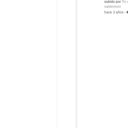
Contenido educ
subido por
Tic 
valdemoro
-
hace 3 años
-