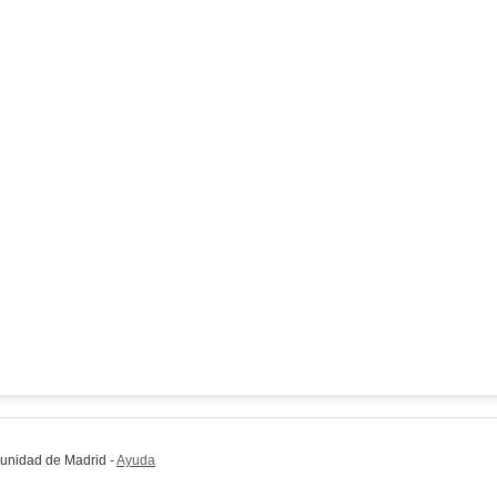
munidad de Madrid
-
Ayuda
(en ventana nueva)