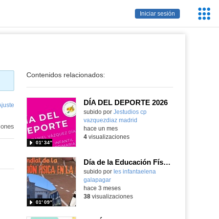
Servic
Iniciar sesión
Educa
Contenidos relacionados:
DÍA DEL DEPORTE 2026
Ajuste
de
Contenido educativo.
subido por
Jestudios cp
pantalla
vazquezdiaz madrid
-
iones
hace un mes
4
visualizaciones
01′ 34″
Día de la Educación Físca en la Calle 2026
subido por
Ies infantaelena
galapagar
-
hace 3 meses
38
visualizaciones
01′ 09″