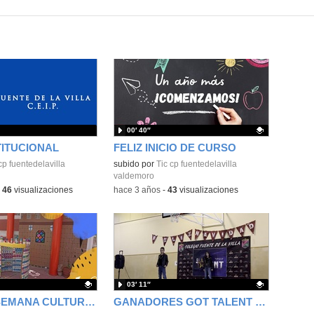
00′ 40″
TITUCIONAL
FELIZ INICIO DE CURSO
cp fuentedelavilla
Contenido educativo.
subido por
Tic cp fuentedelavilla
valdemoro
-
46
visualizaciones
-
hace 3 años
-
43
visualizaciones
03′ 11″
FAMILIAS SEMANA CULTURAL
GANADORES GOT TALENT 22-23