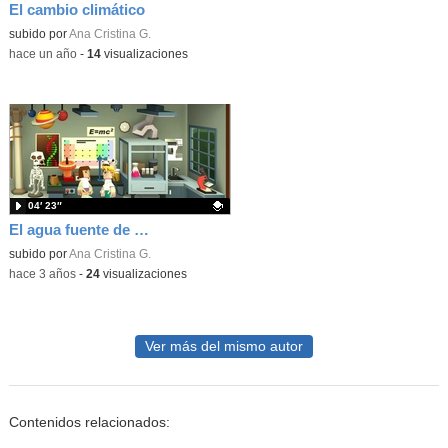
El cambio climático
Contenido educativo.
subido por
Ana Cristina G.
-
hace un año
-
14
visualizaciones
04′ 23″
El agua fuente de vida
Contenido educativo.
subido por
Ana Cristina G.
-
hace 3 años
-
24
visualizaciones
Ver más del mismo autor
Contenidos relacionados: