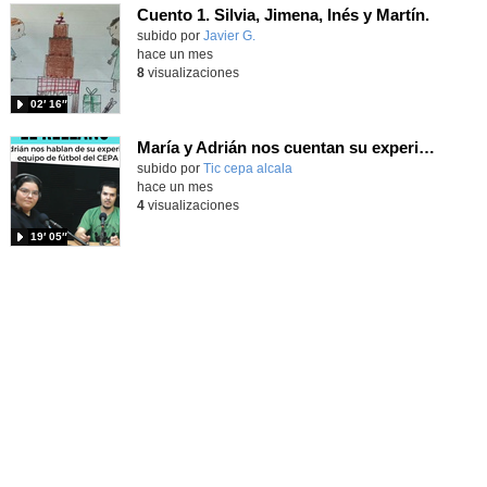
Cuento 1. Silvia, Jimena, Inés y Martín.
Contenido educativo.
subido por
Javier G.
-
hace un mes
8
visualizaciones
02′ 16″
María y Adrián nos cuentan su experiencia en el equipo de fútbol del CEPA
subido por
Tic cepa alcala
-
hace un mes
4
visualizaciones
19′ 05″