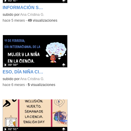
03′ 47″
INFORMACIÓN SOBRE EL 14 DE MARZO, DÍA DE LAS AACC
Contenido educativo.
subido por
Ana Cristina G.
-
hace 5 meses
-
49
visualizaciones
00′ 50″
ESO, DÍA NIÑA CIENCIA
Contenido educativo.
subido por
Ana Cristina G.
-
hace 6 meses
-
5
visualizaciones
02′ 51″