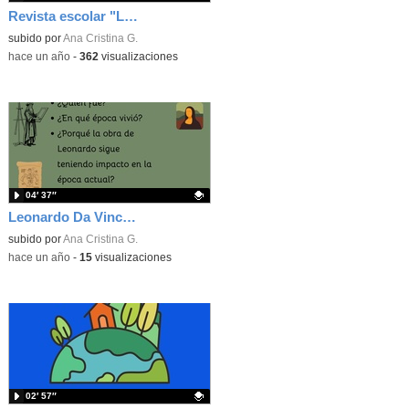
Revista escolar "La voz del María Martín".
Contenido educativo.
subido por
Ana Cristina G.
-
hace un año
-
362
visualizaciones
04′ 37″
Leonardo Da Vinci. Un visionario adelantado a su época.
Contenido educativo.
subido por
Ana Cristina G.
-
hace un año
-
15
visualizaciones
02′ 57″