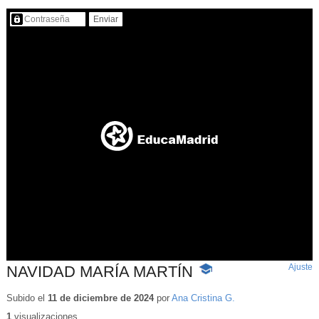
Contenido protegido…
Ajuste
d
NAVIDAD MARÍA MARTÍN
-
p
Contenido
educativo
Subido el
11 de diciembre de 2024
por
Ana Cristina G.
1
visualizaciones