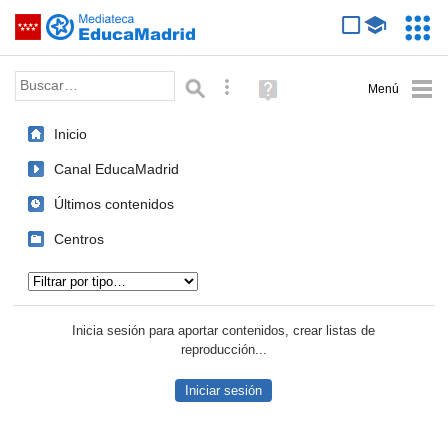
Mediateca de EducaMadrid
Saltar navegación
Servic
Educa
Palabra o frase:
Búsqueda avanzada
Ayuda
(en
ventana
Inicio
nueva)
Canal EducaMadrid
Últimos contenidos
Centros
Tipo de contenido:
Inicia sesión para aportar contenidos, crear listas de
reproducción...
Iniciar sesión