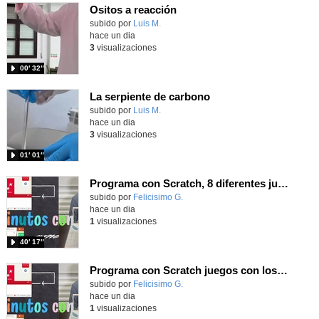
Ositos a reacción
Contenido educativo.
subido por
Luis M.
-
hace un dia
3
visualizaciones
00′ 32″
La serpiente de carbono
Contenido educativo.
subido por
Luis M.
-
hace un dia
3
visualizaciones
01′ 01″
Programa con Scratch, 8 diferentes juegos para vivir la emoción de los partidos de España en el mundial 2026
Contenido educativo.
subido por
Felicisimo G.
-
hace un dia
1
visualizaciones
40′ 17″
Programa con Scratch juegos con los partidos del mundial 2026 ganados por España
Contenido educativo.
subido por
Felicisimo G.
-
hace un dia
1
visualizaciones