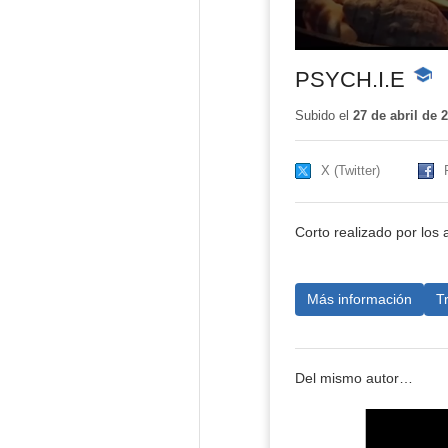
PSYCH.I.E
-
Conte
educa
Subido el
27 de abril de 
X (Twitter)
Corto realizado por lo
Más información
T
Del mismo autor…