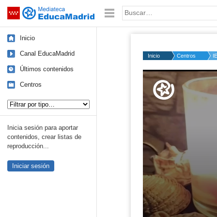
Mediateca de EducaMadrid
Saltar navegación
Palabra o frase:
Inicio
Canal EducaMadrid
Inicio
Centros
I
Últimos contenidos
Volume
50%
Centros
Tipo de contenido:
Inicia sesión para aportar
contenidos, crear listas de
reproducción...
Iniciar sesión