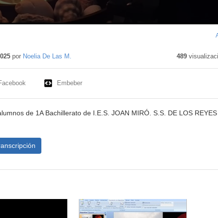
nido
tivo
2025
por
Noelia De Las M.
489
visualizac
Facebook
Embeber
s alumnos de 1A Bachillerato de I.E.S. JOAN MIRÓ. S.S. DE LOS REYES
ranscripción