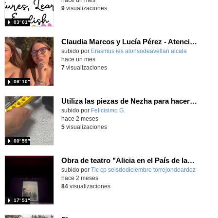
9
visualizaciones
03′ 01″
Claudia Marcos y Lucía Pérez - Atención a personas en dependencia - Lisboa - Portugal 2026
subido por
Erasmus ies alonsodeavellan alcala
-
hace un mes
7
visualizaciones
06′ 10″
Utiliza las piezas de Nezha para hacer construcciones que se muevan como un coche usando piezas cónicas
Contenido educativo.
subido por
Felicisimo G.
-
hace 2 meses
5
visualizaciones
00′ 59″
Obra de teatro "Alicia en el País de las Maravillas"
Contenido educativo.
subido por
Tic cp seisdediciembre torrejondeardoz
-
hace 2 meses
84
visualizaciones
17′ 51″