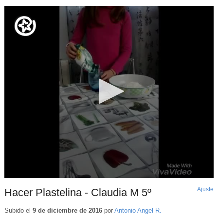
Ajuste
d
Hacer Plastelina - Claudia M 5º
p
Subido el
9 de diciembre de 2016
por
Antonio Angel R.