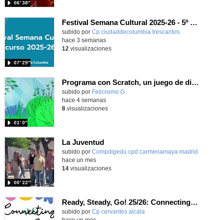
06′ 38″
Festival Semana Cultural 2025-26 - 5º de Primaria
subido por
Cp ciudaddecolumbia trescantos
-
hace 3 semanas
12
visualizaciones
07′ 29″
Programa con Scratch, un juego de disparos y modifica los disfraces del personaje
Contenido educativo.
subido por
Felicisimo G.
-
hace 4 semanas
8
visualizaciones
01′ 0″
La Juventud
subido por
Compdigedu cpd carmenamaya madrid
-
hace un mes
14
visualizaciones
00′ 22″
Ready, Steady, Go! 25/26: Connecting Cultures, Learning English
Contenido educativo.
subido por
Cp cervantes alcala
-
hace un mes