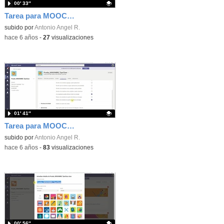
00′ 33″
Tarea para MOOC Teams - Más
Contenido educativo.
subido por
Antonio Angel R.
-
hace 6 años
-
27
visualizaciones
01′ 41″
Tarea para MOOC Teams 10 - Permisos de miembros
Contenido educativo.
subido por
Antonio Angel R.
-
hace 6 años
-
83
visualizaciones
00′ 56″