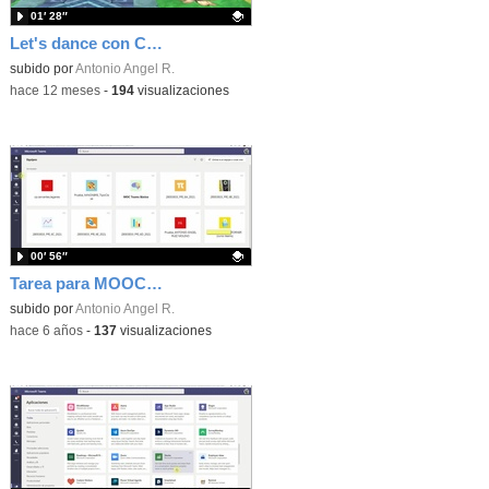
01′ 28″
Let's dance con CreatiCode
Contenido educativo.
subido por
Antonio Angel R.
-
hace 12 meses
-
194
visualizaciones
00′ 56″
Tarea para MOOC Teams 1B - Equipos
Contenido educativo.
subido por
Antonio Angel R.
-
hace 6 años
-
137
visualizaciones