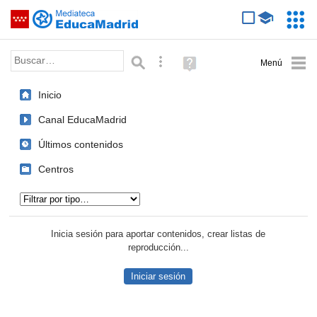
Mediateca de EducaMadrid
Saltar navegación
Servic
Educa
Palabra o frase:
Búsqueda avanzada
Ayuda
(en
ventana
Inicio
nueva)
Canal EducaMadrid
Últimos contenidos
Centros
Tipo de contenido:
Inicia sesión para aportar contenidos, crear listas de
reproducción...
Iniciar sesión