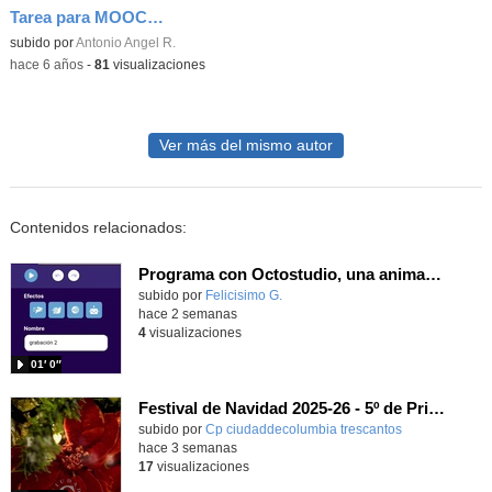
Tarea para MOOC Teams 8A - Crear tarea
Contenido educativo.
subido por
Antonio Angel R.
-
hace 6 años
-
81
visualizaciones
Ver más del mismo autor
Contenidos relacionados:
Programa con Octostudio, una animación utilizando la cámara para una foto y audio y texto para comunicar.
Contenido educativo.
subido por
Felicisimo G.
-
hace 2 semanas
4
visualizaciones
01′ 0″
Festival de Navidad 2025-26 - 5º de Primaria
subido por
Cp ciudaddecolumbia trescantos
-
hace 3 semanas
17
visualizaciones