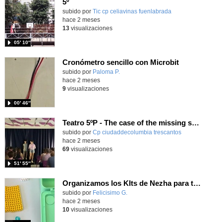
5º
Contenido educativo.
subido por
Tic cp celiavinas fuenlabrada
-
hace 2 meses
13
visualizaciones
05′ 10″
Cronómetro sencillo con Microbit
Contenido educativo.
subido por
Paloma P.
-
hace 2 meses
9
visualizaciones
00′ 46″
Teatro 5ºP - The case of the missing school
subido por
Cp ciudaddecolumbia trescantos
-
hace 2 meses
69
visualizaciones
51′ 55″
Organizamos los KIts de Nezha para trabajar en clase contando las piezas para nuestros proyectos
Contenido educativo.
subido por
Felicisimo G.
-
hace 2 meses
10
visualizaciones