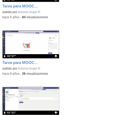
Tarea para MOOC Teams 9 - Editar equipo
Contenido educativo.
subido por
Antonio Angel R.
-
hace 6 años
-
84
visualizaciones
00′ 57″
Tarea para MOOC Teams 8B - Detalles sobre tareas
Contenido educativo.
subido por
Antonio Angel R.
-
hace 6 años
-
26
visualizaciones
01′ 51″