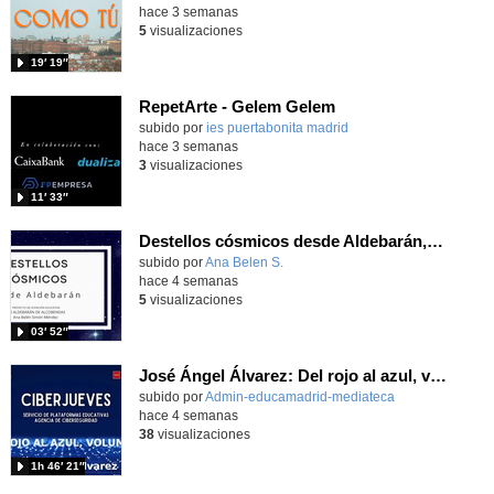
hace 3 semanas
5
visualizaciones
19′ 19″
RepetArte - Gelem Gelem
subido por
ies puertabonita madrid
-
hace 3 semanas
3
visualizaciones
11′ 33″
Destellos cósmicos desde Aldebarán, alcanzar las estrellas
Contenido educativo.
subido por
Ana Belen S.
-
hace 4 semanas
5
visualizaciones
03′ 52″
José Ángel Álvarez: Del rojo al azul, volumen III
subido por
Admin-educamadrid-mediateca
-
hace 4 semanas
38
visualizaciones
1h 46′ 21″