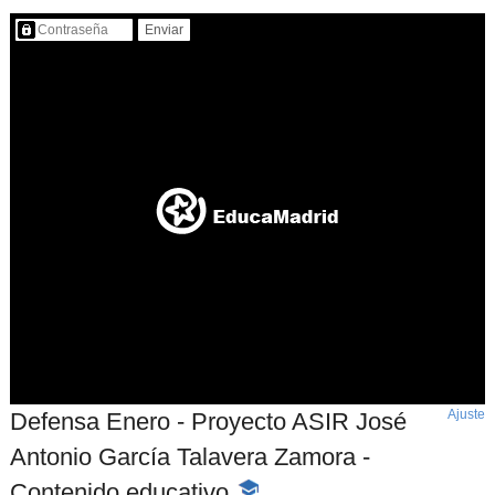
Contenido protegido…
Ajuste
d
Defensa Enero - Proyecto ASIR José
p
Antonio García Talavera Zamora -
Contenido educativo
-