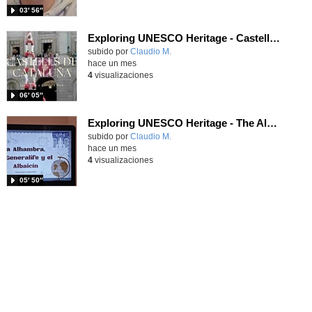
03′ 56″
Exploring UNESCO Heritage - Castells de Cataluña
Contenido educativo.
subido por
Claudio M.
-
hace un mes
4
visualizaciones
06′ 05″
Exploring UNESCO Heritage - The Alhambra
Contenido educativo.
subido por
Claudio M.
-
hace un mes
4
visualizaciones
05′ 50″