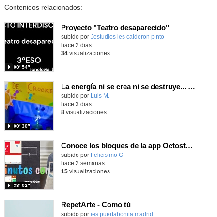
Contenidos relacionados:
Proyecto "Teatro desaparecido"
Contenido educativo.
subido por
Jestudios ies calderon pinto
-
hace 2 dias
34
visualizaciones
00′ 54″
La energía ni se crea ni se destruye... ¡se experimenta! El Tierno en la Feria Madrid es Ciencia 2026
Contenido educativo.
subido por
Luis M.
-
hace 3 dias
8
visualizaciones
00′ 30″
Conoce los bloques de la app Octostudio, gratuito, offline y para tu tablet y móvil - Contenido educativo
Contenido educativo.
subido por
Felicisimo G.
-
hace 2 semanas
15
visualizaciones
38′ 02″
RepetArte - Como tú
subido por
ies puertabonita madrid
-