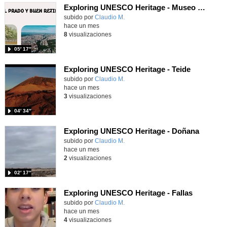
Exploring UNESCO Heritage - Museo del Prado
Contenido educativo.
subido por
Claudio M.
-
hace un mes
8
visualizaciones
05′ 17″
Exploring UNESCO Heritage - Teide
Contenido educativo.
subido por
Claudio M.
-
hace un mes
3
visualizaciones
04′ 34″
Exploring UNESCO Heritage - Doñana
Contenido educativo.
subido por
Claudio M.
-
hace un mes
2
visualizaciones
02′ 17″
Exploring UNESCO Heritage - Fallas
Contenido educativo.
subido por
Claudio M.
-
hace un mes
4
visualizaciones