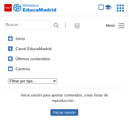
Mediateca de EducaMadrid
Saltar navegación
Servic
Educa
Palabra o frase:
Búsqueda avanzada
Ayuda
(en
ventana
Inicio
nueva)
Canal EducaMadrid
Últimos contenidos
Centros
Tipo de contenido:
Inicia sesión para aportar contenidos, crear listas de
reproducción...
Iniciar sesión