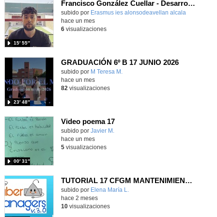
Francisco González Cuellar - Desarrollo de Aplicaciones Multiplataforma - Zagreb - Croacia 2026
subido por
Erasmus ies alonsodeavellan alcala
-
hace un mes
6
visualizaciones
15′ 55″
GRADUACIÓN 6º B 17 JUNIO 2026
Contenido educativo.
subido por
M Teresa M.
-
hace un mes
82
visualizaciones
23′ 48″
Video poema 17
subido por
Javier M.
-
hace un mes
5
visualizaciones
00′ 31″
TUTORIAL 17 CFGM MANTENIMIENTO ELECTROMECÁNICO
Contenido educativo.
subido por
Elena María L.
-
hace 2 meses
10
visualizaciones