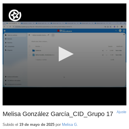
Ajuste
d
Melisa González García_CID_Grupo 17
p
Subido el
19 de mayo de 2025
por
Melisa G.