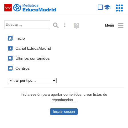
Mediateca de EducaMadrid
Saltar navegación
Servic
Educa
Palabra o frase:
Búsqueda avanzada
Ayuda
(en
ventana
Inicio
nueva)
Canal EducaMadrid
Últimos contenidos
Centros
Tipo de contenido:
Inicia sesión para aportar contenidos, crear listas de
reproducción...
Iniciar sesión