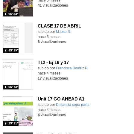
hace 3 meses
41
visualizaciones
05′ 33″
CLASE 17 DE ABRIL
Contenido educativo.
subido por
M.jose S.
-
hace 3 meses
6
visualizaciones
45′ 19″
T12 - Ej 16 y 17
Contenido educativo.
subido por
Francisca Beatriz P.
-
hace 4 meses
17
visualizaciones
05′ 13″
Unit 17 GO AHEAD A1
Contenido educativo.
subido por
Distancia cepa parla
-
hace 4 meses
4
visualizaciones
25′ 21″