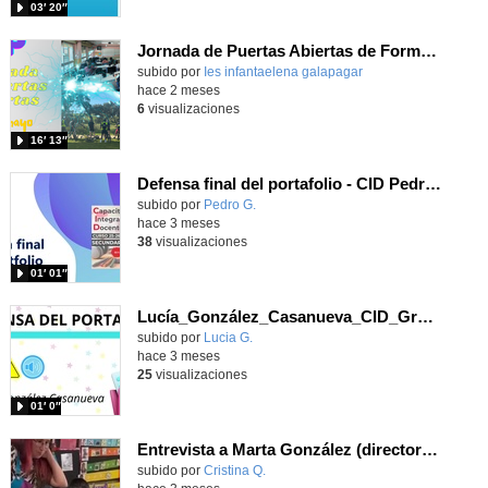
03′ 20″
Jornada de Puertas Abiertas de Formación Profesional 2025-26
subido por
Ies infantaelena galapagar
-
hace 2 meses
6
visualizaciones
16′ 13″
Defensa final del portafolio - CID Pedro González Grupo 08 Curso 2025/26
subido por
Pedro G.
-
hace 3 meses
38
visualizaciones
01′ 01″
Lucía_González_Casanueva_CID_Grupo 1_Defensa_del_Portafolio
subido por
Lucia G.
-
hace 3 meses
25
visualizaciones
01′ 0″
Entrevista a Marta González (directora DAT Capital), por alumnos del CPEE María Soriano
Contenido educativo.
subido por
Cristina Q.
-