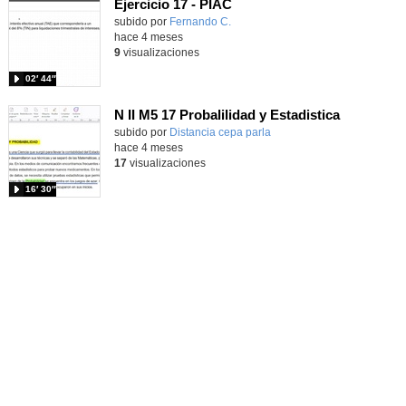
Ejercicio 17 - PIAC
Contenido educativo.
subido por
Fernando C.
-
hace 4 meses
9
visualizaciones
02′ 44″
N II M5 17 Probalilidad y Estadistica
Contenido educativo.
subido por
Distancia cepa parla
-
hace 4 meses
17
visualizaciones
16′ 30″