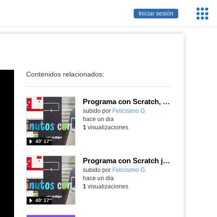
Servic
Iniciar sesión
Educa
Contenidos relacionados:
Programa con Scratch, 8 diferentes juegos para vivir la emoción de los partidos de España en el mundial 2026
Contenido educativo.
subido por
Felicisimo G.
-
hace un dia
1
visualizaciones
40′ 17″
Programa con Scratch juegos con los partidos del mundial 2026 ganados por España
Contenido educativo.
subido por
Felicisimo G.
-
hace un dia
1
visualizaciones
40′ 17″