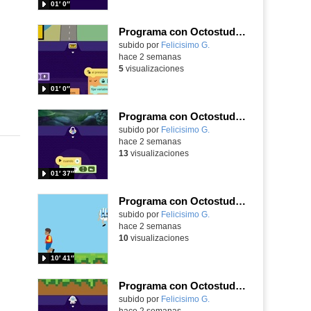
01′ 0″
Programa con Octostudio, un juego de Educación Víal cruzando un paso de cebra.
Contenido educativo.
subido por
Felicisimo G.
-
hace 2 semanas
5
visualizaciones
01′ 0″
Programa con Octostudio de un modo sencillo, offline y gratuito
Contenido educativo.
subido por
Felicisimo G.
-
hace 2 semanas
13
visualizaciones
01′ 37″
Programa con Octostudio, un juego de 4 personajes ganando la copa del mundo saltando y esquivando rivales.
Contenido educativo.
subido por
Felicisimo G.
-
hace 2 semanas
10
visualizaciones
10′ 41″
Programa con Octostudio, un juego moviendo la tablet para ganar con España, el mundial 2026
Contenido educativo.
subido por
Felicisimo G.
-
hace 2 semanas