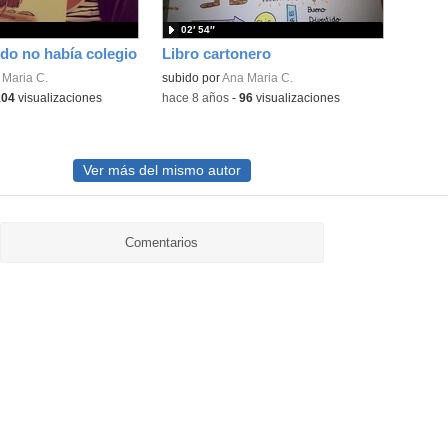
02′ 54″
do no había colegio
Libro cartonero
 Maria C.
subido por
Ana Maria C.
104
visualizaciones
-
hace 8 años
-
96
visualizaciones
Ver más del mismo autor
Comentarios