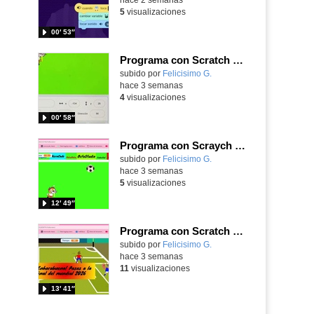
5
visualizaciones
00′ 53″
Programa con Scratch un juego sanferminero con Mikel Merino evitando toros y dando toques al balón.
Contenido educativo.
subido por
Felicisimo G.
-
hace 3 semanas
4
visualizaciones
00′ 58″
Programa con Scraych un juego de persecuciones sanfermineras y añade dificultad conduciendo un balón.
Contenido educativo.
subido por
Felicisimo G.
-
hace 3 semanas
5
visualizaciones
12′ 49″
Programa con Scratch un juego para vivir la emoción de los centros desde la banda de España
Contenido educativo.
subido por
Felicisimo G.
-
hace 3 semanas
11
visualizaciones
13′ 41″