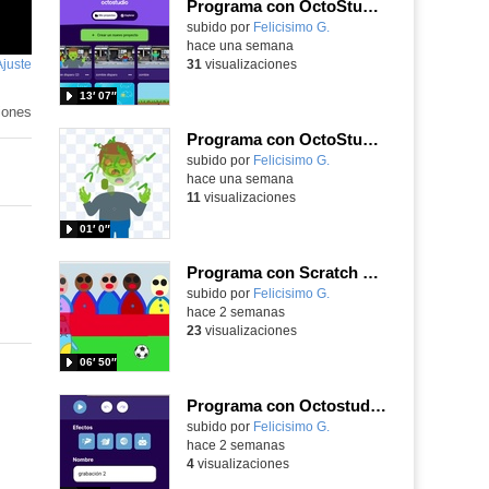
Programa con OctoStudio, un juego de disparos contra Zombies con un cargador basado en el House of the dead
Contenido educativo.
subido por
Felicisimo G.
-
hace una semana
Ajuste
de
31
visualizaciones
pantalla
13′ 07″
iones
Programa con OctoStudio, un juego homenajeando al House of the dead con Zombies
Contenido educativo.
subido por
Felicisimo G.
-
hace una semana
11
visualizaciones
01′ 0″
Programa con Scratch Jr una barrera que se desplaza para dar sensación de movimiento
Contenido educativo.
subido por
Felicisimo G.
-
hace 2 semanas
23
visualizaciones
06′ 50″
Programa con Octostudio, una animación utilizando la cámara para una foto y audio y texto para comunicar.
Contenido educativo.
subido por
Felicisimo G.
-
hace 2 semanas
4
visualizaciones