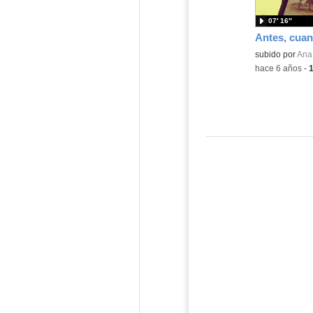
07′ 16″
Antes, cuan
subido por
Ana
-
hace 6 años
-