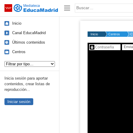
Mediateca de EducaMadrid
Saltar navegación
Palabra o frase:
Inicio
Canal EducaMadrid
Inicio
Centros
C
Últimos contenidos
Contenido protegido…
Centros
Tipo de contenido:
Inicia sesión para aportar
contenidos, crear listas de
reproducción...
Iniciar sesión