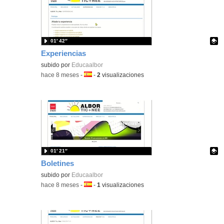
01′ 42″
Experiencias
Contenido educativo.
subido por
Educaalbor
-
hace 8 meses
-
Idioma:
-
2
visualizaciones
01′ 21″
Boletines
Contenido educativo.
subido por
Educaalbor
-
hace 8 meses
-
Idioma:
-
1
visualizaciones