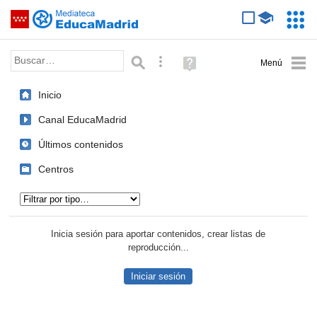
Mediateca de EducaMadrid
Saltar navegación
Servic
Educa
Palabra o frase:
Búsqueda avanzada
Ayuda
(en
ventana
Inicio
nueva)
Canal EducaMadrid
Últimos contenidos
Centros
Tipo de contenido:
Inicia sesión para aportar contenidos, crear listas de
reproducción...
Iniciar sesión