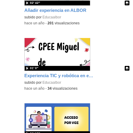
02′ 42″
Añadir experiencia en ALBOR
Contenido educativo.
subido por
Educaalbor
-
hace un año
-
201
visualizaciones
01′ 0″
Experiencia TIC y robótica en el CPEE Miguel de Unamuno
Contenido educativo.
subido por
Educaalbor
-
hace un año
-
34
visualizaciones