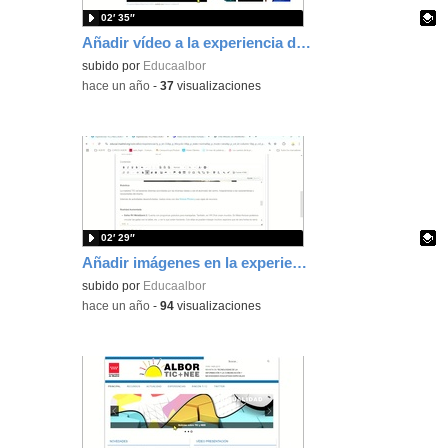
02′ 35″
Añadir vídeo a la experiencia de ALBOR
Contenido educativo.
subido por
Educaalbor
-
hace un año
-
37
visualizaciones
02′ 29″
Añadir imágenes en la experiencia de ALBOR
Contenido educativo.
subido por
Educaalbor
-
hace un año
-
94
visualizaciones