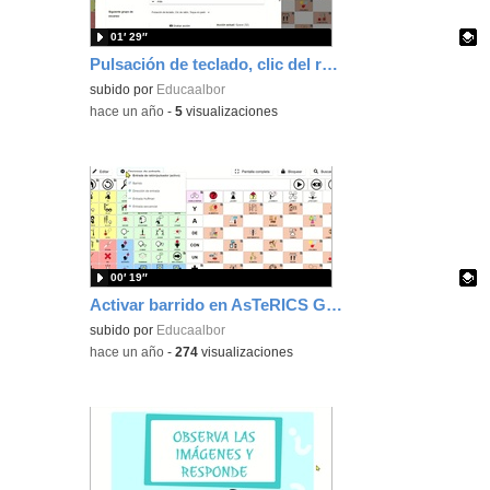
01′ 29″
Pulsación de teclado, clic del ratón o toque en pantalla
Contenido educativo.
subido por
Educaalbor
-
hace un año
-
5
visualizaciones
00′ 19″
Activar barrido en AsTeRICS Grid
Contenido educativo.
subido por
Educaalbor
-
hace un año
-
274
visualizaciones