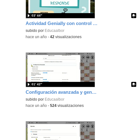
03′ 44″
Actividad Genially con control por botón (barrido) en Mac
Contenido educativo.
subido por
Educaalbor
-
hace un año
-
42
visualizaciones
01′ 42″
Configuración avanzada y general de las opciones de entrada en AsTeRICS Grid
Contenido educativo.
subido por
Educaalbor
-
hace un año
-
524
visualizaciones