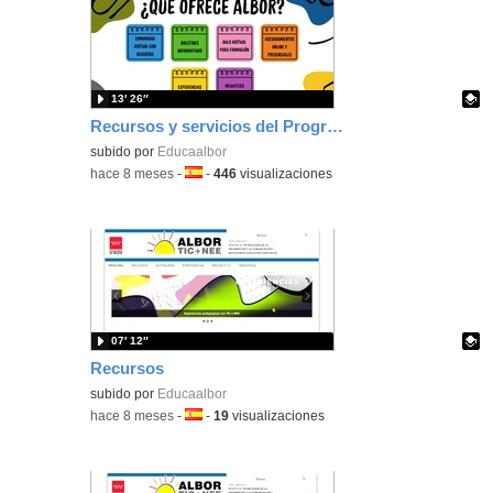
13′ 26″
Recursos y servicios del Programa ALBOR
Contenido educativo.
subido por
Educaalbor
-
hace 8 meses
-
Idioma:
-
446
visualizaciones
07′ 12″
Recursos
Contenido educativo.
subido por
Educaalbor
-
hace 8 meses
-
Idioma:
-
19
visualizaciones