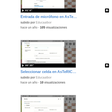
01′ 0″
Entrada de micrófono en AsTeRICS Grid
Contenido educativo.
subido por
Educaalbor
-
hace un año
-
105
visualizaciones
00′ 35″
Seleccionar celda en AsTeRICS Grid
Contenido educativo.
subido por
Educaalbor
-
hace un año
-
10
visualizaciones