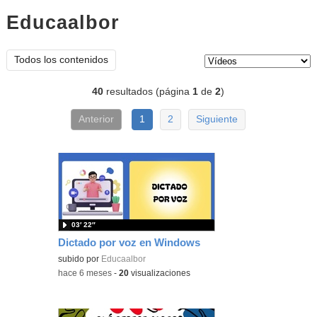
Educaalbor
vídeos
Tipo de contenido:
Todos los contenidos
40
resultados (página
1
de
2
)
Anterior
1
2
Siguiente
03′ 22″
Dictado por voz en Windows
subido por
Educaalbor
-
hace 6 meses
-
20
visualizaciones