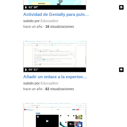
02′ 38″
Actividad de Genially para pulsador con Screen Scanner
Contenido educativo.
subido por
Educaalbor
-
hace un año
-
16
visualizaciones
00′ 31″
Añadir un enlace a la experiencia de ALBOR
Contenido educativo.
subido por
Educaalbor
-
hace un año
-
82
visualizaciones