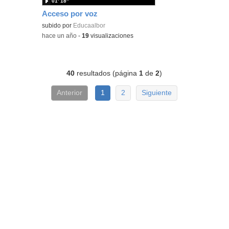
01′ 18″
Acceso por voz
subido por
Educaalbor
-
hace un año
-
19
visualizaciones
40
resultados (página
1
de
2
)
Anterior
1
2
Siguiente