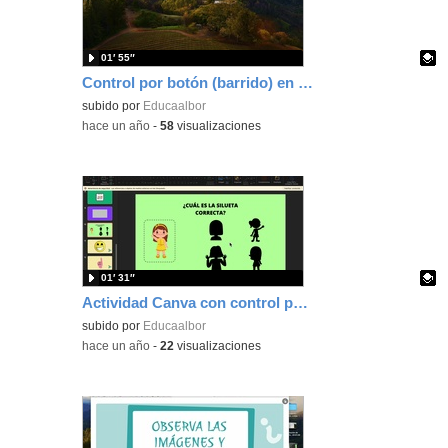
01′ 55″
Control por botón (barrido) en Mac
Contenido educativo.
subido por
Educaalbor
-
hace un año
-
58
visualizaciones
01′ 31″
Actividad Canva con control por botón (barrido) en Mac
Contenido educativo.
subido por
Educaalbor
-
hace un año
-
22
visualizaciones