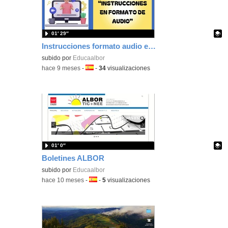
01′ 29″
Instrucciones formato audio en Canva
Contenido educativo.
subido por
Educaalbor
-
hace 9 meses
-
Idioma:
-
34
visualizaciones
01′ 0″
Boletines ALBOR
Contenido educativo.
subido por
Educaalbor
-
hace 10 meses
-
Idioma:
-
5
visualizaciones