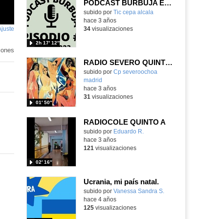
PODCAST BURBUJA EPISODIO #5 (Completo)
subido por
Tic cepa alcala
-
hace 3 años
Ajuste
de
34
visualizaciones
pantalla
2h 17′ 12″
iones
RADIO SEVERO QUINTO A LAS SEÑORITAS DE AVIGNON PICASSO
Contenido educativo.
subido por
Cp severoochoa
madrid
-
hace 3 años
31
visualizaciones
01′ 50″
RADIOCOLE QUINTO A
Contenido educativo.
subido por
Eduardo R.
-
hace 3 años
121
visualizaciones
02′ 16″
Ucrania, mi país natal.
Contenido educativo.
subido por
Vanessa Sandra S.
-
hace 4 años
125
visualizaciones