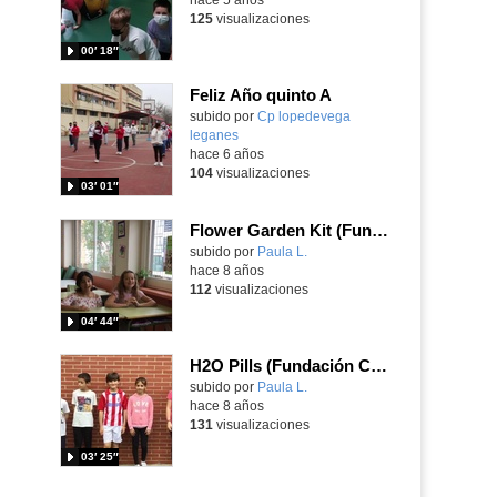
125
visualizaciones
00′ 18″
Feliz Año quinto A
subido por
Cp lopedevega
leganes
-
hace 6 años
104
visualizaciones
03′ 01″
Flower Garden Kit (Fundación Create)
Contenido educativo.
subido por
Paula L.
-
hace 8 años
112
visualizaciones
04′ 44″
H2O Pills (Fundación Create)
Contenido educativo.
subido por
Paula L.
-
hace 8 años
131
visualizaciones
03′ 25″