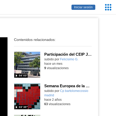
Servic
Iniciar sesión
Educa
Contenidos relacionados:
Participación del CEIP Jovellanos en el festival RetoTech en junio de 2026
Contenido educativo.
subido por
Felicisimo G.
-
hace un mes
9
visualizaciones
04′ 03″
Semana Europea de la Programación. CodeWeek 2023
subido por
Cp bartolomecossio
madrid
-
hace 2 años
63
visualizaciones
03′ 35″