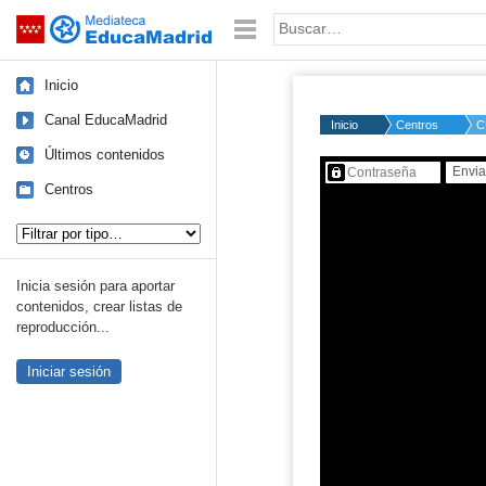
Mediateca de EducaMadrid
Saltar navegación
Palabra o frase:
Inicio
Canal EducaMadrid
Inicio
Centros
C
Últimos contenidos
Contenido protegido…
Centros
Tipo de contenido:
Inicia sesión para aportar
contenidos, crear listas de
reproducción...
Iniciar sesión