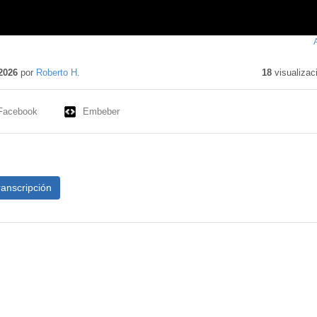
2026
por
Roberto H.
18
visualizac
Facebook
Embeber
ranscripción