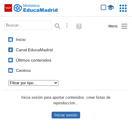
Mediateca de EducaMadrid
Saltar navegación
Servic
Educa
Palabra o frase:
Búsqueda avanzada
Ayuda
(en
ventana
Inicio
nueva)
Canal EducaMadrid
Últimos contenidos
Centros
Tipo de contenido:
Inicia sesión para aportar contenidos, crear listas de
reproducción...
Iniciar sesión