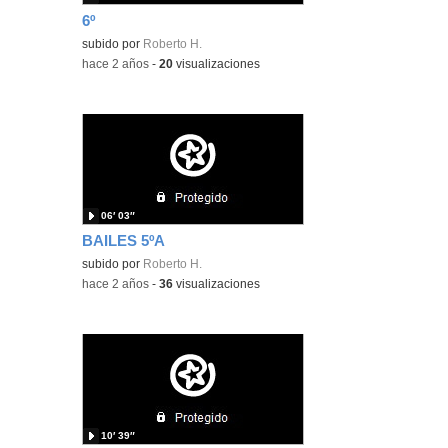
6º
subido por
Roberto H.
-
hace 2 años
-
20
visualizaciones
06′ 03″
BAILES 5ºA
subido por
Roberto H.
-
hace 2 años
-
36
visualizaciones
10′ 39″