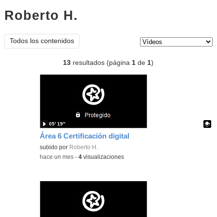
Roberto H.
vídeos
Tipo de contenido:
Todos los contenidos
13
resultados (página
1
de
1
)
05′ 19″
Área 6 Certificación digital
Contenido educativo.
subido por
Roberto H.
-
hace un mes
-
4
visualizaciones