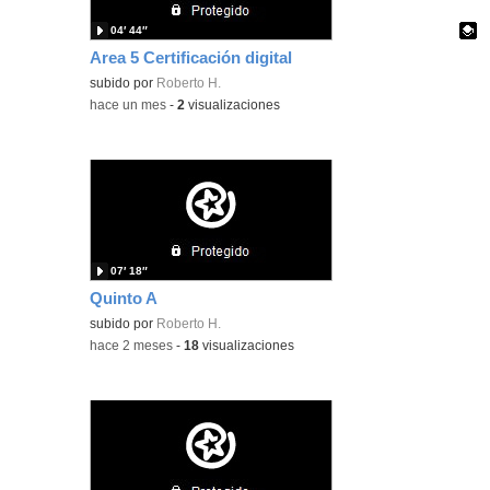
04′ 44″
Area 5 Certificación digital
Contenido educativo.
subido por
Roberto H.
-
hace un mes
-
2
visualizaciones
07′ 18″
Quinto A
subido por
Roberto H.
-
hace 2 meses
-
18
visualizaciones