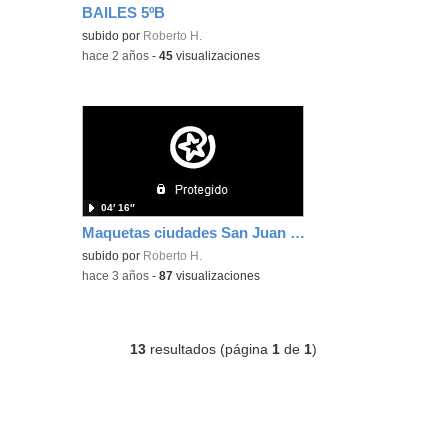
BAILES 5ºB
subido por
Roberto H.
-
hace 2 años
-
45
visualizaciones
04′ 16″
Maquetas ciudades San Juan Bautista
subido por
Roberto H.
-
hace 3 años
-
87
visualizaciones
13
resultados (página
1
de
1
)