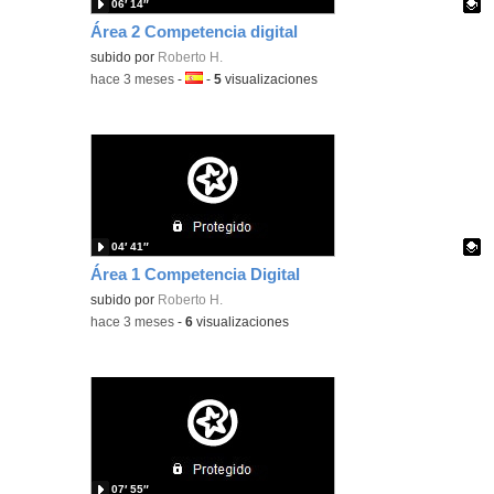
06′ 14″
Área 2 Competencia digital
Contenido educativo.
subido por
Roberto H.
-
hace 3 meses
-
Idioma:
-
5
visualizaciones
04′ 41″
Área 1 Competencia Digital
Contenido educativo.
subido por
Roberto H.
-
hace 3 meses
-
6
visualizaciones
07′ 55″