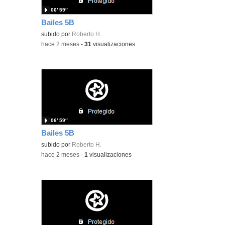
06′ 59″
Bailes 5B
subido por
Roberto H.
-
hace 2 meses
-
31
visualizaciones
06′ 59″
Bailes 5B
subido por
Roberto H.
-
hace 2 meses
-
1
visualizaciones