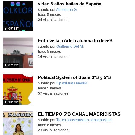
video 5 años bailes de España
Contenido educativo.
subido por
Almudena G.
-
hace 5 meses
24
visualizaciones
05′ 38″
Entrevista a Adela alumnado de 5ºB
Contenido educativo.
subido por
Guillermo Del M.
-
hace 5 meses
14
visualizaciones
07′ 29″
Political System of Spain 3ºB y 5ºB
- Contenid
Contenido educativo.
subido por
Cp asturias madrid
-
hace 5 meses
57
visualizaciones
10′ 29″
EL TIEMPO 5ºB CANAL MADRIDISTAS
Contenido educativo.
subido por
Tic cp sansebastian sansebastian
-
hace 6 meses
23
visualizaciones