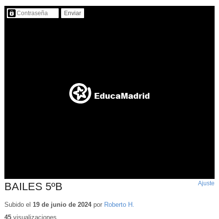
Contenido protegido…
Ajuste
d
BAILES 5ºB
p
Subido el
19 de junio de 2024
por
Roberto H.
45
visualizaciones