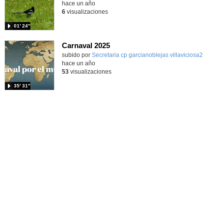
hace un año
6
visualizaciones
01′ 24″
Carnaval 2025
Contenido educativo.
subido por
Secretaria cp garcianoblejas villaviciosa2
-
hace un año
53
visualizaciones
35′ 31″