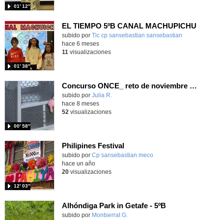
01′ 12″
EL TIEMPO 5ºB CANAL MACHUPICHU
- Cont
Contenido educativo.
subido por
Tic cp sansebastian sansebastian
-
hace 6 meses
11
visualizaciones
01′ 38″
Concurso ONCE_ reto de noviembre (discapacidad motora) 5ºB
Contenido educativo.
subido por
Julia R.
-
hace 8 meses
52
visualizaciones
00′ 58″
Philipines Festival
Contenido educativo.
subido por
Cp sansebastian meco
-
hace un año
20
visualizaciones
12′ 03″
Alhóndiga Park in Getafe - 5ºB
Contenido educativo.
subido por
Montserrat G.
-