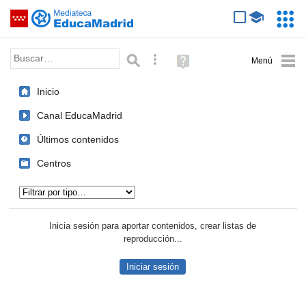
Mediateca de EducaMadrid
Saltar navegación
Servic
Educa
Palabra o frase:
Búsqueda avanzada
Ayuda
(en
ventana
Inicio
nueva)
Canal EducaMadrid
Últimos contenidos
Centros
Tipo de contenido:
Inicia sesión para aportar contenidos, crear listas de
reproducción...
Iniciar sesión