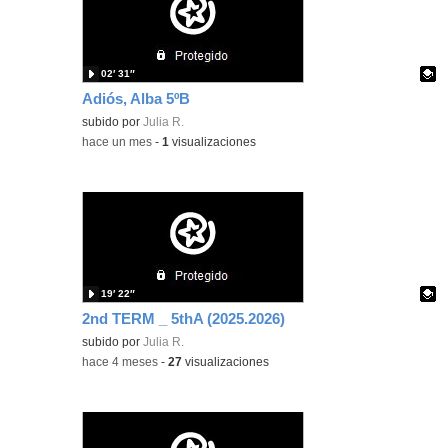
02′ 31″
Adiós, Alba 5ºB
Contenido educativo.
subido por
Julia R.
-
hace un mes
-
1
visualizaciones
19′ 22″
2nd TERM _ 5thA (2025.2026)
Contenido educativo.
subido por
Julia R.
-
hace 4 meses
-
27
visualizaciones