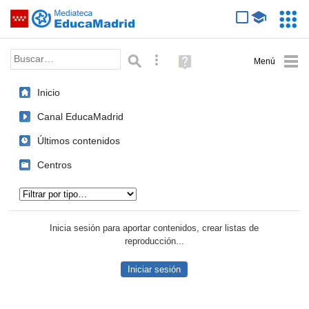
Mediateca de EducaMadrid
Saltar navegación
Servic
Educa
Palabra o frase:
Búsqueda avanzada
Ayuda
(en
ventana
Inicio
nueva)
Canal EducaMadrid
Últimos contenidos
Centros
Tipo de contenido:
Inicia sesión para aportar contenidos, crear listas de
reproducción...
Iniciar sesión