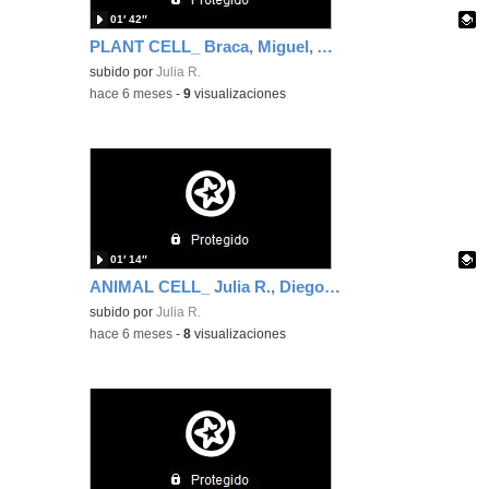
01′ 42″
PLANT CELL_ Braca, Miguel, Alejandro P. & Carlotta
Contenido educativo.
subido por
Julia R.
-
hace 6 meses
-
9
visualizaciones
01′ 14″
ANIMAL CELL_ Julia R., Diego A., Ethan & Leire
Contenido educativo.
subido por
Julia R.
-
hace 6 meses
-
8
visualizaciones