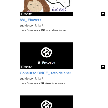
03′ 34″
8M_ Flowers
Contenido educativo.
subido por
Julia R.
-
hace 5 meses
-
198
visualizaciones
01′ 32″
Concurso ONCE_ reto de enero (discapacidad intelectual) 5ºB
Contenido educativo.
subido por
Julia R.
-
hace 5 meses
-
56
visualizaciones