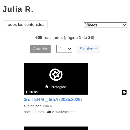
Julia R.
vídeos
Tipo de contenido:
Todos los contenidos
608
resultados (página
1
de
26
)
Anterior
Siguiente
16′ 09″
3rd TERM _ 5thA (2025.2026)
Contenido educativo.
subido por
Julia R.
-
hace un mes
-
48
visualizaciones