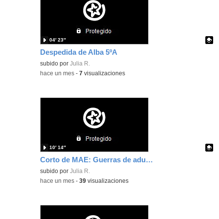
04′ 23″
Despedida de Alba 5ºA
Contenido educativo.
subido por
Julia R.
-
hace un mes
-
7
visualizaciones
10′ 14″
Corto de MAE: Guerras de adultos, vidas de niños
Contenido educativo.
subido por
Julia R.
-
hace un mes
-
39
visualizaciones