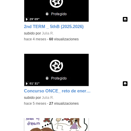
29′ 09″
2nd TERM _ 5thB (2025.2026)
Contenido educativo.
subido por
Julia R.
-
hace 4 meses
-
60
visualizaciones
01′ 31″
Concurso ONCE_ reto de enero (discapacidad intelectual) 5ºA
Contenido educativo.
subido por
Julia R.
-
hace 5 meses
-
27
visualizaciones