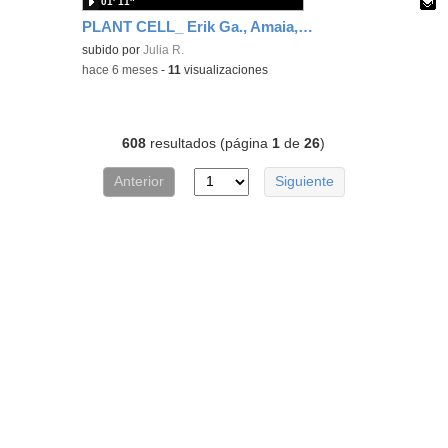
01′ 11″
PLANT CELL_ Erik Ga., Amaia, Iris F. & Martín
Contenido educativo.
subido por
Julia R.
-
hace 6 meses
-
11
visualizaciones
608
resultados (página
1
de
26
)
Anterior
Siguiente