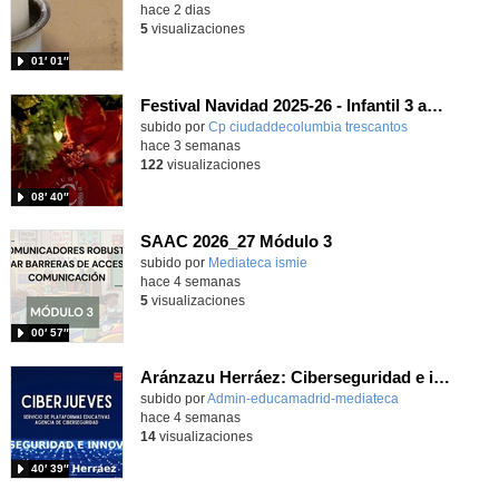
hace 2 dias
5
visualizaciones
01′ 01″
Festival Navidad 2025-26 - Infantil 3 años
subido por
Cp ciudaddecolumbia trescantos
-
hace 3 semanas
122
visualizaciones
08′ 40″
SAAC 2026_27 Módulo 3
subido por
Mediateca ismie
-
hace 4 semanas
5
visualizaciones
00′ 57″
Aránzazu Herráez: Ciberseguridad e innovación: Protegiendo y transformando la vida digital
subido por
Admin-educamadrid-mediateca
-
hace 4 semanas
14
visualizaciones
40′ 39″