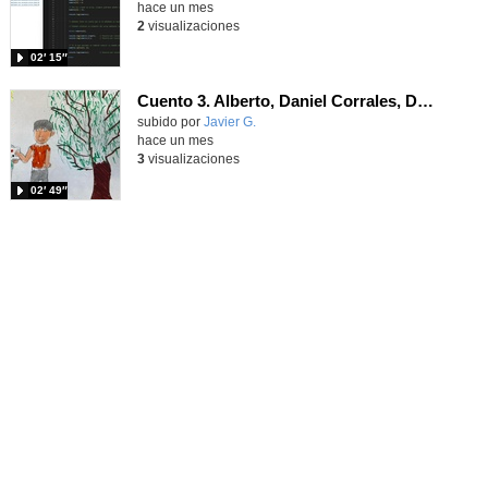
hace un mes
2
visualizaciones
02′ 15″
Cuento 3. Alberto, Daniel Corrales, Daniel Valdés, Luca y Aldric.
Contenido educativo.
subido por
Javier G.
-
hace un mes
3
visualizaciones
02′ 49″