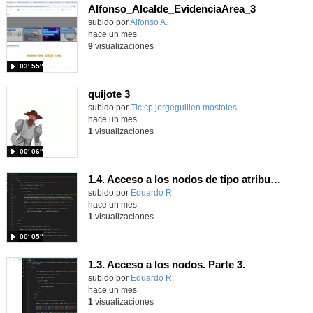
Alfonso_Alcalde_EvidenciaArea_3
Contenido educativo.
subido por
Alfonso A.
-
hace un mes
9
visualizaciones
03′ 55″
quijote 3
subido por
Tic cp jorgeguillen mostoles
-
hace un mes
1
visualizaciones
00′ 06″
1.4. Acceso a los nodos de tipo atributo. Parte 3.
Contenido educativo.
subido por
Eduardo R.
-
hace un mes
1
visualizaciones
00′ 05″
1.3. Acceso a los nodos. Parte 3.
Contenido educativo.
subido por
Eduardo R.
-
hace un mes
1
visualizaciones