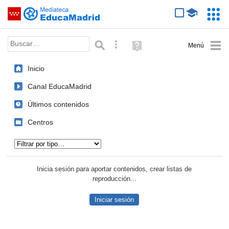
Mediateca de EducaMadrid
Saltar navegación
Servic
Educa
Palabra o frase:
Búsqueda avanzada
Ayuda
(en
ventana
Inicio
nueva)
Canal EducaMadrid
Últimos contenidos
Centros
Tipo de contenido:
Inicia sesión para aportar contenidos, crear listas de
reproducción...
Iniciar sesión