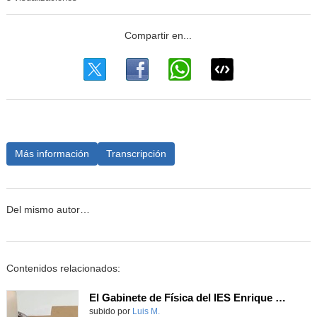
Más información
Transcripción
Del mismo autor…
Contenidos relacionados:
El Gabinete de Física del IES Enrique Tierno Galván de Parla (Curso 25-26)
Contenido educativo.
subido por
Luis M.
-