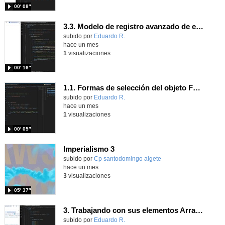
00′ 08″
3.3. Modelo de registro avanzado de eventos según W3C 3.
Contenido educativo.
subido por
Eduardo R.
-
hace un mes
1
visualizaciones
00′ 16″
1.1. Formas de selección del objeto Form 3
Contenido educativo.
subido por
Eduardo R.
-
hace un mes
1
visualizaciones
00′ 05″
Imperialismo 3
Contenido educativo.
subido por
Cp santodomingo algete
-
hace un mes
3
visualizaciones
05′ 37″
3. Trabajando con sus elementos Array JavaScripts
Contenido educativo.
subido por
Eduardo R.
-