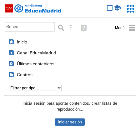
Mediateca de EducaMadrid
Saltar navegación
Servic
Educa
Palabra o frase:
Búsqueda avanzada
Ayuda
(en
ventana
Inicio
nueva)
Canal EducaMadrid
Últimos contenidos
Centros
Tipo de contenido:
Inicia sesión para aportar contenidos, crear listas de
reproducción...
Iniciar sesión