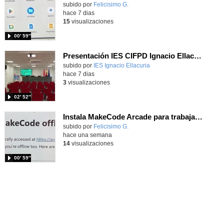
Contenido educativo.
subido por
Felicisimo G.
-
hace 7 dias
15
visualizaciones
00′ 59″
Presentación IES CIFPD Ignacio Ellacuría
Contenido educativo.
subido por
IES Ignacio Ellacuria
-
hace 7 dias
3
visualizaciones
02′ 52″
Instala MakeCode Arcade para trabajar offline en tu tablet, ordenador, Chromebook
Contenido educativo.
subido por
Felicisimo G.
-
hace una semana
14
visualizaciones
00′ 59″