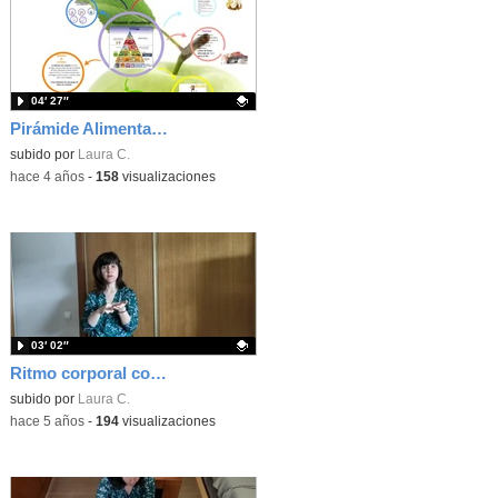
04′ 27″
Pirámide Alimentaria. 5º Primaria
Contenido educativo.
subido por
Laura C.
-
hace 4 años
-
158
visualizaciones
03′ 02″
Ritmo corporal con el Pizzicato polka de Johann Strauss
Contenido educativo.
subido por
Laura C.
-
hace 5 años
-
194
visualizaciones