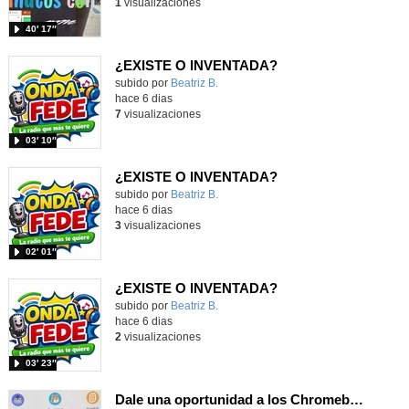
1
visualizaciones
40′ 17″
¿EXISTE O INVENTADA?
Contenido educativo.
subido por
Beatriz B.
-
hace 6 dias
7
visualizaciones
03′ 10″
¿EXISTE O INVENTADA?
Contenido educativo.
subido por
Beatriz B.
-
hace 6 dias
3
visualizaciones
02′ 01″
¿EXISTE O INVENTADA?
Contenido educativo.
subido por
Beatriz B.
-
hace 6 dias
2
visualizaciones
03′ 23″
Dale una oportunidad a los Chromebooks y utiliza un proyector para realizar talleres si no tienes pantallas táctiles