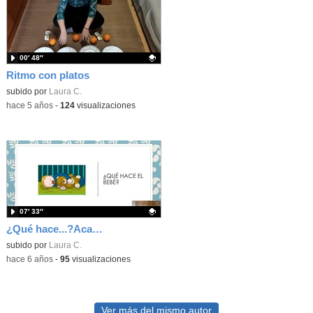
00′ 48″
Ritmo con platos
Contenido educativo.
subido por
Laura C.
-
hace 5 años
-
124
visualizaciones
07′ 33″
¿Qué hace...?Acaba la frase. Laura Cordones Hernández
Contenido educativo.
subido por
Laura C.
-
hace 6 años
-
95
visualizaciones
Ver más del mismo autor