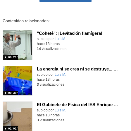
Contenidos relacionados:
"Coheté": ¡Levitación flamígera!
Contenido educativo.
subido por
Luis M.
-
hace 13 horas
14
visualizaciones
00′ 21″
La energía ni se crea ni se destruye... ¡se experimenta! El Tierno en la Feria Madrid es Ciencia 2026
Contenido educativo.
subido por
Luis M.
-
hace 13 horas
3
visualizaciones
00′ 30″
El Gabinete de Física del IES Enrique Tierno Galván de Parla (Curso 25-26)
Contenido educativo.
subido por
Luis M.
-
hace 13 horas
3
visualizaciones
01′ 01″