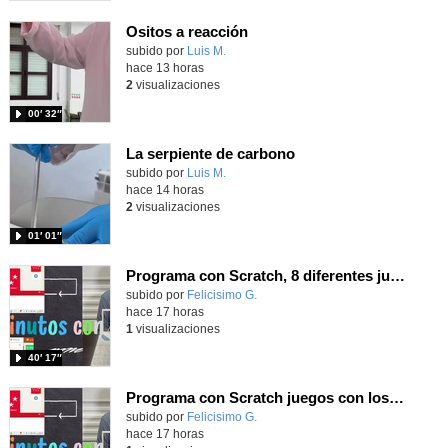
Ositos a reacción
Contenido educativo.
subido por
Luis M.
-
hace 13 horas
2
visualizaciones
00′ 32″
La serpiente de carbono
Contenido educativo.
subido por
Luis M.
-
hace 14 horas
2
visualizaciones
01′ 01″
Programa con Scratch, 8 diferentes juegos para vivir la emoción de los partidos de España en el mundial 2026
Contenido educativo.
subido por
Felicisimo G.
-
hace 17 horas
1
visualizaciones
40′ 17″
Programa con Scratch juegos con los partidos del mundial 2026 ganados por España
Contenido educativo.
subido por
Felicisimo G.
-
hace 17 horas