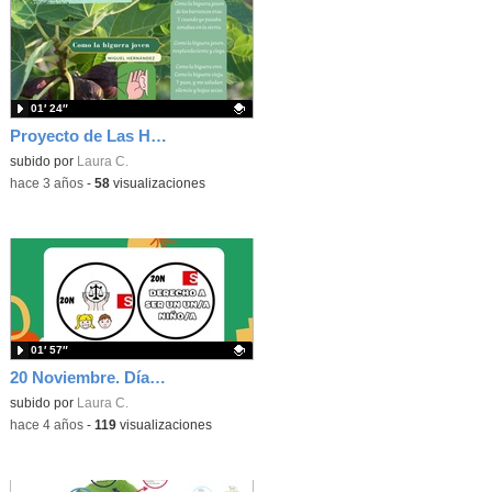
01′ 24″
Proyecto de Las Higueras Mayo 2023. Aula Arcoíris. CEIP Séneca
Contenido educativo.
subido por
Laura C.
-
hace 3 años
-
58
visualizaciones
01′ 57″
20 Noviembre. Día de los Derechos de los/as Niños/as. CEIP Séneca. Parla
Contenido educativo.
subido por
Laura C.
-
hace 4 años
-
119
visualizaciones