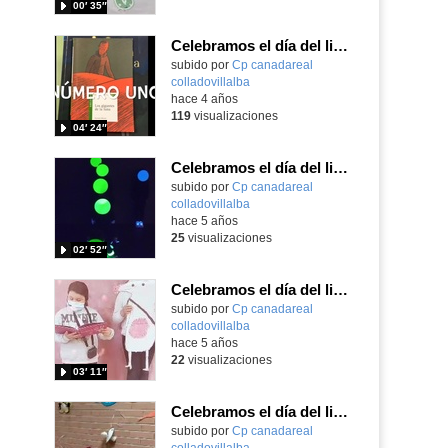
00′ 35″
Celebramos el día del libro en el CEIP Cañada Real
Contenido educativo.
subido por
Cp canadareal
colladovillalba
-
hace 4 años
119
visualizaciones
04′ 24″
Celebramos el día del libro
Contenido educativo.
subido por
Cp canadareal
colladovillalba
-
hace 5 años
25
visualizaciones
02′ 52″
Celebramos el día del libro
Contenido educativo.
subido por
Cp canadareal
colladovillalba
-
hace 5 años
22
visualizaciones
03′ 11″
Celebramos el día del libro
Contenido educativo.
subido por
Cp canadareal
colladovillalba
-