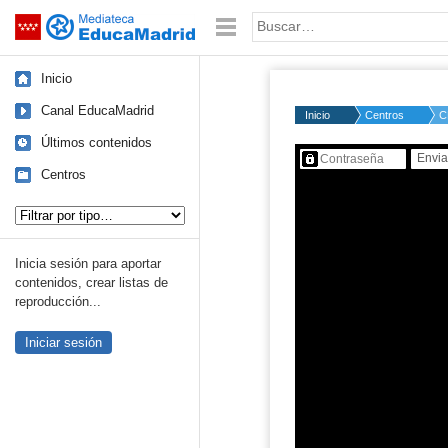
Mediateca de EducaMadrid
Saltar navegación
Palabra o frase:
Inicio
Canal EducaMadrid
Inicio
Centros
C
Últimos contenidos
Contenido protegido…
Centros
Tipo de contenido:
Inicia sesión para aportar
contenidos, crear listas de
reproducción...
Iniciar sesión