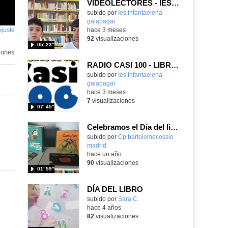
VIDEOLECTORES - IES INFANTA ELENA, GALAPAGAR
subido por
Ies infantaelena
galapagar
-
Ajuste
de
hace 3 meses
92
visualizaciones
pantalla
05′ 23″
iones
RADIO CASI 100 - LIBROS DE CINE (IES Infanta Elena, Galapagar)
subido por
Ies infantaelena
galapagar
-
hace 3 meses
7
visualizaciones
07′ 45″
Celebramos el Día del libro 2025
Contenido educativo.
subido por
Cp bartolomecossio
madrid
-
hace un año
90
visualizaciones
01′ 59″
DÍA DEL LIBRO
Contenido educativo.
subido por
Sara C.
-
hace 4 años
82
visualizaciones