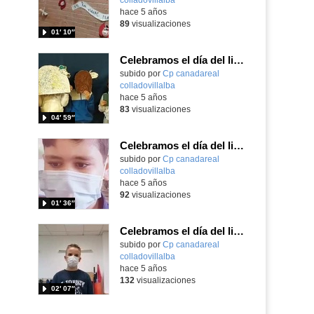
hace 5 años
89
visualizaciones
01′ 10″
Celebramos el día del libro. P3
Contenido educativo.
subido por
Cp canadareal
colladovillalba
-
hace 5 años
83
visualizaciones
04′ 59″
Celebramos el día del libro en 4º.
Contenido educativo.
subido por
Cp canadareal
colladovillalba
-
hace 5 años
92
visualizaciones
01′ 36″
Celebramos el día del libro 4º-5º, the jungle book
Contenido educativo.
subido por
Cp canadareal
colladovillalba
-
hace 5 años
132
visualizaciones
02′ 07″