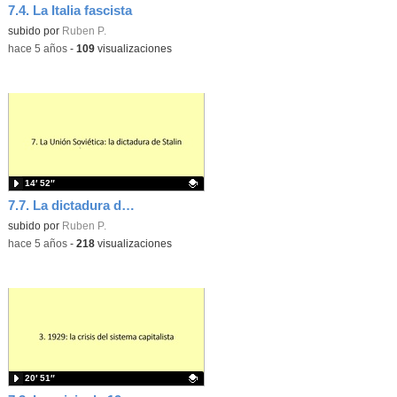
7.4. La Italia fascista
Contenido educativo.
subido por
Ruben P.
-
hace 5 años
-
109
visualizaciones
14′ 52″
7.7. La dictadura de Stalin
Contenido educativo.
subido por
Ruben P.
-
hace 5 años
-
218
visualizaciones
20′ 51″