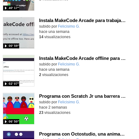
40′ 17″
Instala MakeCode Arcade para trabajar offline en tu tablet, ordenador, Chromebook
Contenido educativo.
subido por
Felicisimo G.
-
hace una semana
14
visualizaciones
00′ 59″
Instala MakeCode Arcade offline para programar grandes juegos sin necesidad de Internet
Contenido educativo.
subido por
Felicisimo G.
-
hace una semana
2
visualizaciones
02′ 07″
Programa con Scratch Jr una barrera que se desplaza para dar sensación de movimiento
Contenido educativo.
subido por
Felicisimo G.
-
hace 2 semanas
23
visualizaciones
06′ 50″
Programa con Octostudio, una animación utilizando la cámara para una foto y audio y texto para comunicar.