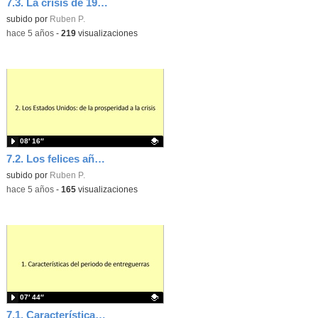
7.3. La crisis de 1929
Contenido educativo.
subido por
Ruben P.
-
hace 5 años
-
219
visualizaciones
08′ 16″
7.2. Los felices años 20
Contenido educativo.
subido por
Ruben P.
-
hace 5 años
-
165
visualizaciones
07′ 44″
7.1. Características del periodo de Entreguerras