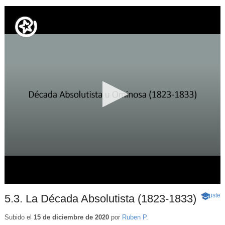
Ajuste
d
5.3. La Década Absolutista (1823-1833)
-
p
Conteni
educati
Subido el
15 de diciembre de 2020
por
Ruben P.