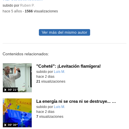
Contenido educativo.
subido por
Ruben P.
-
hace 5 años
-
1566
visualizaciones
Ver más del mismo autor
Contenidos relacionados:
"Coheté": ¡Levitación flamígera!
Contenido educativo.
subido por
Luis M.
-
hace 2 dias
21
visualizaciones
00′ 21″
La energía ni se crea ni se destruye... ¡se experimenta! El Tierno en la Feria Madrid es Ciencia 2026
Contenido educativo.
subido por
Luis M.
-
hace 2 dias
7
visualizaciones
00′ 30″