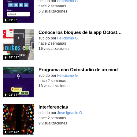
Contenido educativo.
subido por
Felicisimo G.
-
hace 2 semanas
5
visualizaciones
01′ 0″
Conoce los bloques de la app Octostudio, gratuito, offline y para tu tablet y móvil - Contenido educativo
Contenido educativo.
subido por
Felicisimo G.
-
hace 2 semanas
15
visualizaciones
38′ 02″
Programa con Octostudio de un modo sencillo, offline y gratuito
Contenido educativo.
subido por
Felicisimo G.
-
hace 2 semanas
13
visualizaciones
01′ 37″
Interferencias
Contenido educativo.
subido por
José Ignacio G.
-
hace 2 semanas
9
visualizaciones
02′ 47″