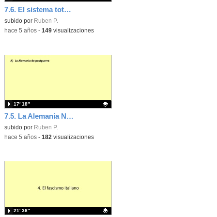
7.6. El sistema totaliario nazi
Contenido educativo.
subido por
Ruben P.
-
hace 5 años
-
149
visualizaciones
17′ 18″
7.5. La Alemania Nazi
Contenido educativo.
subido por
Ruben P.
-
hace 5 años
-
182
visualizaciones
21′ 36″