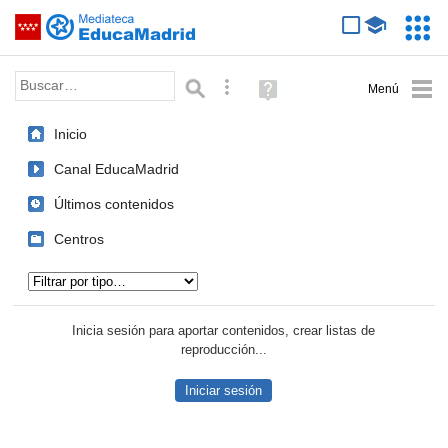
Mediateca de EducaMadrid
Saltar navegación
Servic
Educa
Palabra o frase:
Búsqueda avanzada
Ayuda
(en
ventana
Inicio
nueva)
Canal EducaMadrid
Últimos contenidos
Centros
Tipo de contenido:
Inicia sesión para aportar contenidos, crear listas de
reproducción...
Iniciar sesión