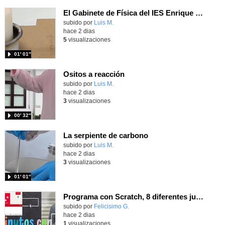
El Gabinete de Física del IES Enrique Tierno Galván de Parla (Curso 25-26)
Contenido educativo.
subido por
Luis M.
-
hace 2 dias
5
visualizaciones
01′ 01″
Ositos a reacción
Contenido educativo.
subido por
Luis M.
-
hace 2 dias
3
visualizaciones
00′ 32″
La serpiente de carbono
Contenido educativo.
subido por
Luis M.
-
hace 2 dias
3
visualizaciones
01′ 01″
Programa con Scratch, 8 diferentes juegos para vivir la emoción de los partidos de España en el mundial 2026
Contenido educativo.
subido por
Felicisimo G.
-
hace 2 dias
1
visualizaciones