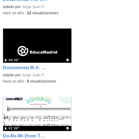
Contenido educativo.
subido por
Jorge Juan P.
-
hace un año
-
12
visualizaciones
03′ 22″
Documental M.A. 6ºA
Contenido educativo.
subido por
Jorge Juan P.
-
hace un año
-
5
visualizaciones
01′ 20″
Do-Re-Mi (from The Sound Of Music)