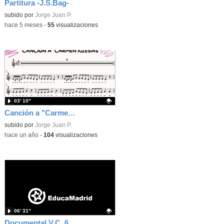
Partitura -J.S.Bag-
Contenido educativo.
subido por
Jorge Juan P.
-
hace 5 meses
-
55
visualizaciones
03′ 10″
Canción a "Carmen Iglesias"
Contenido educativo.
subido por
Jorge Juan P.
-
hace un año
-
104
visualizaciones
06′ 31″
Documental V.C. 6ºA