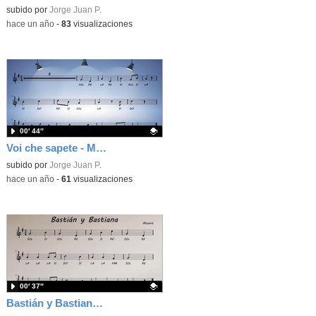
Contenido educativo.
subido por
Jorge Juan P.
-
hace un año
-
83
visualizaciones
00′ 44″
Voi che sapete - Mozart
Contenido educativo.
subido por
Jorge Juan P.
-
hace un año
-
61
visualizaciones
00′ 37″
Bastián y Bastiana -Mozart-