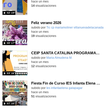
hace un mes
14
visualizaciones
02′ 19″
Feliz verano 2026
subido por
Tic cp mariamoliner villanuevadelacanada
-
hace un mes
19
visualizaciones
00′ 17″
CEIP SANTA CATALINA PROGRAMA READY, STEADY, GO! 2025-26
Contenido educativo.
subido por
Maria Almudena M.
-
hace un mes
12
visualizaciones
03′ 16″
Fiesta Fin de Curso IES Infanta Elena 2025-2026
subido por
Ies infantaelena galapagar
-
hace un mes
51
visualizaciones
07′ 10″