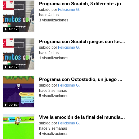
Programa con Scratch, 8 diferentes juegos para vivir la emoción de los partidos de España en el mundial 2026
Contenido educativo.
subido por
Felicisimo G.
-
hace 4 dias
3
visualizaciones
40′ 17″
Programa con Scratch juegos con los partidos del mundial 2026 ganados por España
Contenido educativo.
subido por
Felicisimo G.
-
hace 4 dias
1
visualizaciones
40′ 17″
Programa con Octostudio, un juego moviendo la tablet para ganar con España, el mundial 2026
Contenido educativo.
subido por
Felicisimo G.
-
hace 2 semanas
5
visualizaciones
00′ 53″
Vive la emoción de la final del mundial 2026, programando con Scratch un juego de toques.
Contenido educativo.
subido por
Felicisimo G.
-
hace 3 semanas
4
visualizaciones