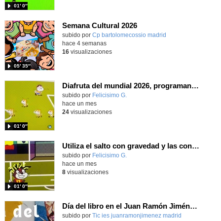
01′ 0″
Semana Cultural 2026
Contenido educativo.
subido por
Cp bartolomecossio madrid
-
hace 4 semanas
16
visualizaciones
05′ 35″
Diafruta del mundial 2026, programando con Scratch un juego de regates para el partido España contra Portugal
Contenido educativo.
subido por
Felicisimo G.
-
hace un mes
24
visualizaciones
01′ 0″
Utiliza el salto con gravedad y las condiciones programando con Scratch para entrenar los saques de esquina para el partido contra Austria de la Selección
Contenido educativo.
subido por
Felicisimo G.
-
hace un mes
8
visualizaciones
01′ 0″
Día del libro en el Juan Ramón Jiménez 2026
Contenido educativo.
subido por
Tic ies juanramonjimenez madrid
-