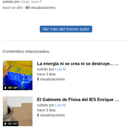
Contenido educativo.
subido por
Jorge Juan P.
-
hace un año
-
80
visualizaciones
Ver más del mismo autor
Contenidos relacionados:
La energía ni se crea ni se destruye... ¡se experimenta! El Tierno en la Feria Madrid es Ciencia 2026
Contenido educativo.
subido por
Luis M.
-
hace 3 dias
8
visualizaciones
00′ 30″
El Gabinete de Física del IES Enrique Tierno Galván de Parla (Curso 25-26)
Contenido educativo.
subido por
Luis M.
-
hace 3 dias
6
visualizaciones
01′ 01″