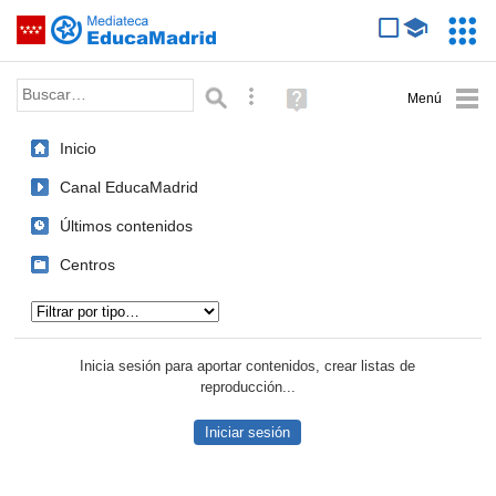
Mediateca de EducaMadrid
Saltar navegación
Servic
Educa
Palabra o frase:
Búsqueda avanzada
Ayuda
(en
ventana
Inicio
nueva)
Canal EducaMadrid
Últimos contenidos
Centros
Tipo de contenido:
Inicia sesión para aportar contenidos, crear listas de
reproducción...
Iniciar sesión