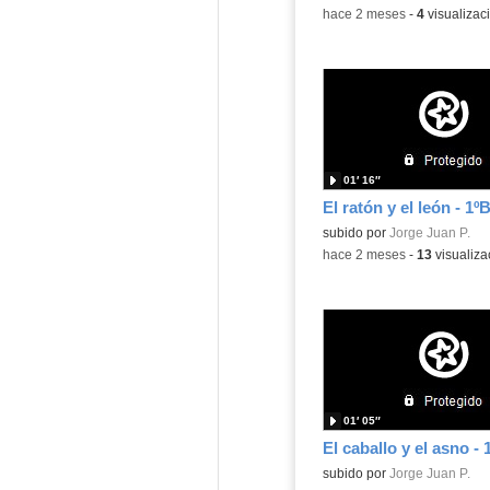
-
hace 2 meses
-
4
visualizac
01′ 16″
El ratón y el león - 1º
subido por
Jorge Juan P.
-
hace 2 meses
-
13
visualiza
01′ 05″
Contenido educativo.
subido por
Jorge Juan P.