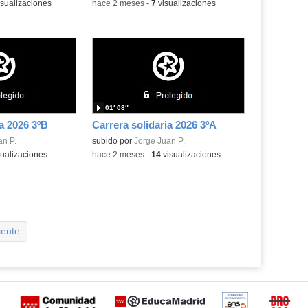
sualizaciones
-
hace 2 meses
-
7
visualizaciones
01′ 08″
a 2026 3ºB
Carrera solidaria 2026 3ºA
an P.
subido por
Jorge Juan P.
ualizaciones
-
hace 2 meses
-
14
visualizaciones
iente