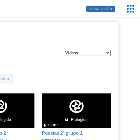
Servic
Iniciar sesión
Educa
iente
05′ 01″
o 2
Poesías 2º grupo 1