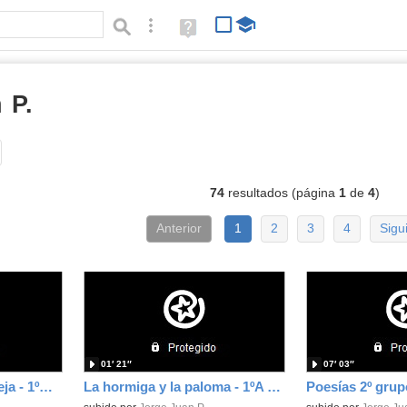
Búsqueda avanzada
Ayuda
(en
ventana
nueva)
 P.
vídeos
Tipo de contenido:
74
resultados (página
1
de
4
)
Anterior
1
2
3
4
Sigu
01′ 21″
07′ 03″
El lobo con piel de oveja - 1ºA Grupo 1
La hormiga y la paloma - 1ºA Grupo 1
Poesías 2º grup