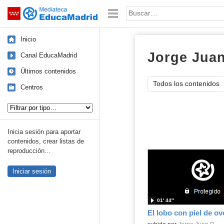
Mediateca de EducaMadrid
Saltar navegación
Palabra o frase:
Inicio
Jorge Juan
Canal EducaMadrid
Últimos contenidos
Todos los contenidos
Centros
Tipo de contenido:
Inicia sesión para aportar
contenidos, crear listas de
reproducción...
Iniciar sesión
01′ 44″