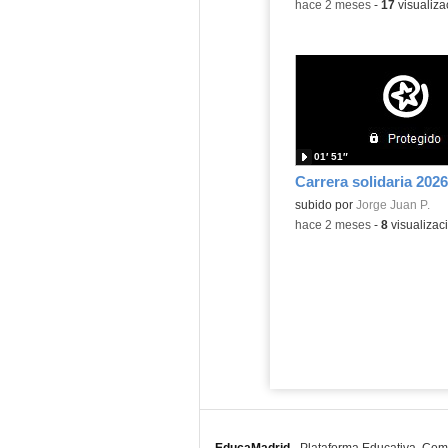
-
hace 2 meses
-
17
visualiza
01′ 51″
Carrera solidaria 2026
subido por
Jorge Juan P.
-
hace 2 meses
-
8
visualizac