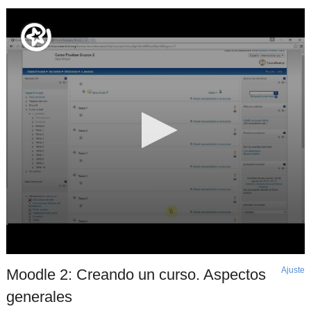
Ajuste
d
Moodle 2: Creando un curso. Aspectos
p
generales