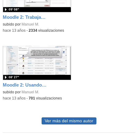
09′ 08″
Moodle 2: Trabajando con el recurso Libro
subido por
Manuel M.
-
hace 13 años
-
2334
visualizaciones
08′ 27″
Moodle 2: Usando la mensajería interna
subido por
Manuel M.
-
hace 13 años
-
701
visualizaciones
Ver más del mismo autor