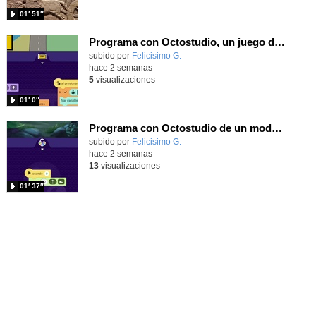
01′ 51″
Programa con Octostudio, un juego de Educación Víal cruzando un paso de cebra.
Contenido educativo.
subido por
Felicisimo G.
-
hace 2 semanas
5
visualizaciones
01′ 0″
Programa con Octostudio de un modo sencillo, offline y gratuito
Contenido educativo.
subido por
Felicisimo G.
-
hace 2 semanas
13
visualizaciones
01′ 37″