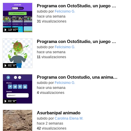
Programa con OctoStudio, un juego de disparos contra Zombies con un cargador basado en el House of the dead
Contenido educativo.
subido por
Felicisimo G.
-
hace una semana
31
visualizaciones
13′ 07″
Programa con OctoStudio, un juego homenajeando al House of the dead con Zombies
Contenido educativo.
subido por
Felicisimo G.
-
hace una semana
11
visualizaciones
01′ 0″
Programa con Octostudio, una animación utilizando la cámara para una foto y audio y texto para comunicar.
Contenido educativo.
subido por
Felicisimo G.
-
hace una semana
4
visualizaciones
01′ 0″
Asurbanipal animado
Contenido educativo.
subido por
Carolina Elena M.
-
hace 2 semanas
42
visualizaciones