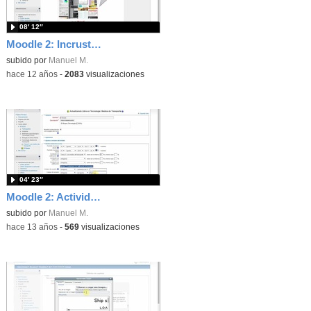
08′ 12″
Moodle 2: Incrustar contenido externo
subido por
Manuel M.
-
hace 12 años
-
2083
visualizaciones
04′ 23″
Moodle 2: Actividades condicionales
subido por
Manuel M.
-
hace 13 años
-
569
visualizaciones