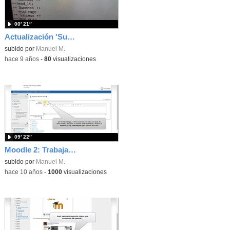
00′ 21″
Actualización 'Success'
subido por
Manuel M.
-
hace 9 años
-
80
visualizaciones
09′ 22″
Moodle 2: Trabajando con una actividad de tipo 'Base de Datos'
subido por
Manuel M.
-
hace 10 años
-
1000
visualizaciones