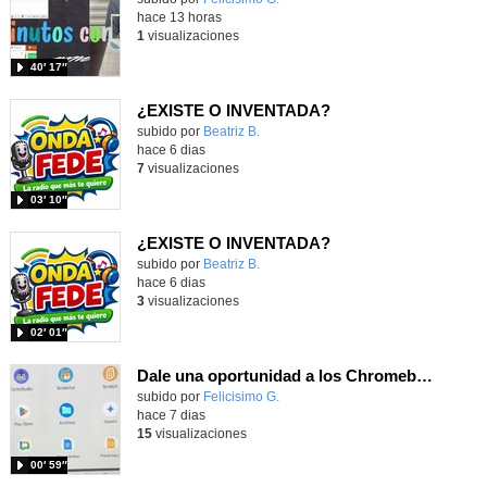
hace 13 horas
1
visualizaciones
40′ 17″
¿EXISTE O INVENTADA?
Contenido educativo.
subido por
Beatriz B.
-
hace 6 dias
7
visualizaciones
03′ 10″
¿EXISTE O INVENTADA?
Contenido educativo.
subido por
Beatriz B.
-
hace 6 dias
3
visualizaciones
02′ 01″
Dale una oportunidad a los Chromebooks y utiliza un proyector para realizar talleres si no tienes pantallas táctiles
Contenido educativo.
subido por
Felicisimo G.
-
hace 7 dias
15
visualizaciones
00′ 59″