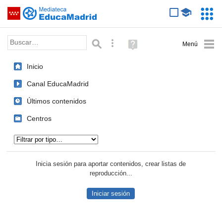
Mediateca de EducaMadrid
Saltar navegación
Servic
Educa
Palabra o frase:
Búsqueda avanzada
Ayuda
(en
ventana
Inicio
nueva)
Canal EducaMadrid
Últimos contenidos
Centros
Tipo de contenido:
Inicia sesión para aportar contenidos, crear listas de
reproducción...
Iniciar sesión