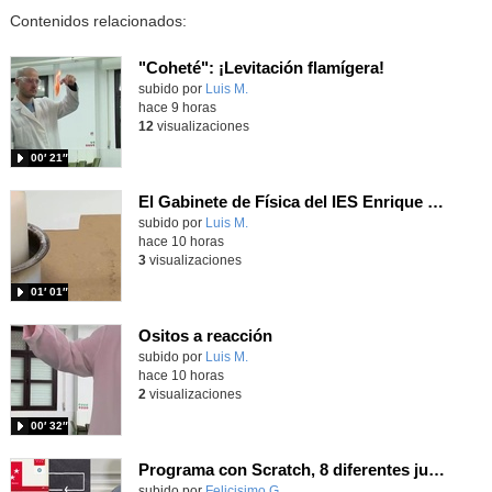
Contenidos relacionados:
"Coheté": ¡Levitación flamígera!
Contenido educativo.
subido por
Luis M.
-
hace 9 horas
12
visualizaciones
00′ 21″
El Gabinete de Física del IES Enrique Tierno Galván de Parla (Curso 25-26)
Contenido educativo.
subido por
Luis M.
-
hace 10 horas
3
visualizaciones
01′ 01″
Ositos a reacción
Contenido educativo.
subido por
Luis M.
-
hace 10 horas
2
visualizaciones
00′ 32″
Programa con Scratch, 8 diferentes juegos para vivir la emoción de los partidos de España en el mundial 2026
Contenido educativo.
subido por
Felicisimo G.
-