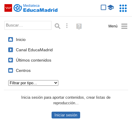
Mediateca de EducaMadrid
Saltar navegación
Servic
Educa
Palabra o frase:
Búsqueda avanzada
Ayuda
(en
ventana
Inicio
nueva)
Canal EducaMadrid
Últimos contenidos
Centros
Tipo de contenido:
Inicia sesión para aportar contenidos, crear listas de
reproducción...
Iniciar sesión