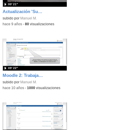
00′ 21″
Actualización 'Success'
subido por
Manuel M.
-
hace 9 años
-
80
visualizaciones
09′ 22″
Moodle 2: Trabajando con una actividad de tipo 'Base de Datos'
subido por
Manuel M.
-
hace 10 años
-
1000
visualizaciones