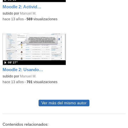
Moodle 2: Actividades condicionales
subido por
Manuel M.
-
hace 13 años
-
569
visualizaciones
08′ 27″
Moodle 2: Usando la mensajería interna
subido por
Manuel M.
-
hace 13 años
-
701
visualizaciones
Ver más del mismo autor
Contenidos relacionados: