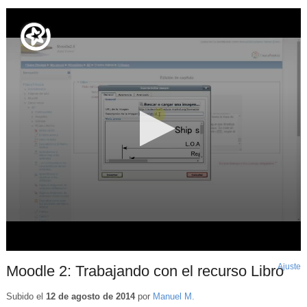
Ajuste
d
Moodle 2: Trabajando con el recurso Libro
p
Subido el
12 de agosto de 2014
por
Manuel M.