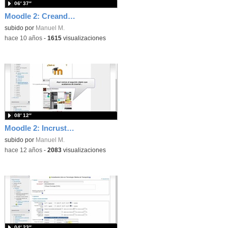
06′ 37″
Moodle 2: Creando un curso. Aspectos generales
subido por
Manuel M.
-
hace 10 años
-
1615
visualizaciones
08′ 12″
Moodle 2: Incrustar contenido externo
subido por
Manuel M.
-
hace 12 años
-
2083
visualizaciones
04′ 23″