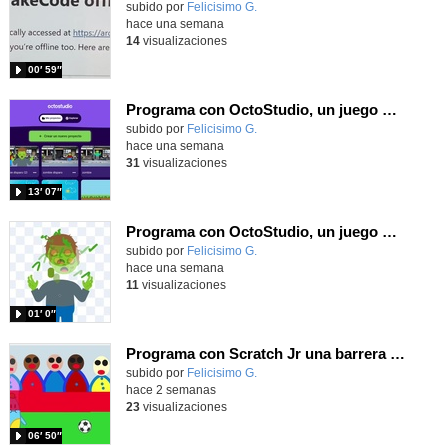
Contenido educativo.
subido por
Felicisimo G.
-
hace una semana
14
visualizaciones
00′ 59″
Programa con OctoStudio, un juego de disparos contra Zombies con un cargador basado en el House of the dead
Contenido educativo.
subido por
Felicisimo G.
-
hace una semana
31
visualizaciones
13′ 07″
Programa con OctoStudio, un juego homenajeando al House of the dead con Zombies
Contenido educativo.
subido por
Felicisimo G.
-
hace una semana
11
visualizaciones
01′ 0″
Programa con Scratch Jr una barrera que se desplaza para dar sensación de movimiento
Contenido educativo.
subido por
Felicisimo G.
-
hace 2 semanas
23
visualizaciones
06′ 50″