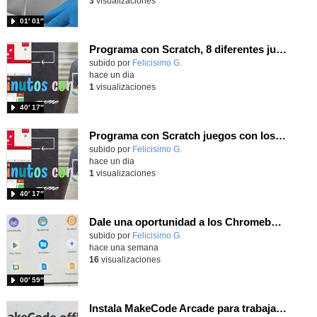
3
visualizaciones
01′ 01″
Programa con Scratch, 8 diferentes juegos para vivir la emoción de los partidos de España en el mundial 2026
Contenido educativo.
subido por
Felicisimo G.
-
hace un dia
1
visualizaciones
40′ 17″
Programa con Scratch juegos con los partidos del mundial 2026 ganados por España
Contenido educativo.
subido por
Felicisimo G.
-
hace un dia
1
visualizaciones
40′ 17″
Dale una oportunidad a los Chromebooks y utiliza un proyector para realizar talleres si no tienes pantallas táctiles
Contenido educativo.
subido por
Felicisimo G.
-
hace una semana
16
visualizaciones
00′ 59″
Instala MakeCode Arcade para trabajar offline en tu tablet, ordenador, Chromebook