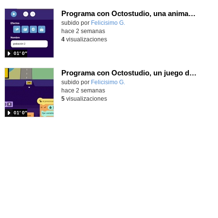
Programa con Octostudio, una animación utilizando la cámara para una foto y audio y texto para comunicar.
Contenido educativo.
subido por
Felicisimo G.
-
hace 2 semanas
4
visualizaciones
01′ 0″
Programa con Octostudio, un juego de Educación Víal cruzando un paso de cebra.
Contenido educativo.
subido por
Felicisimo G.
-
hace 2 semanas
5
visualizaciones
01′ 0″