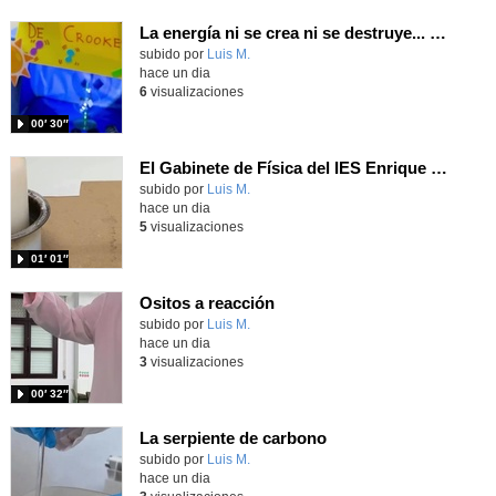
La energía ni se crea ni se destruye... ¡se experimenta! El Tierno en la Feria Madrid es Ciencia 2026
Contenido educativo.
subido por
Luis M.
-
hace un dia
6
visualizaciones
00′ 30″
El Gabinete de Física del IES Enrique Tierno Galván de Parla (Curso 25-26)
Contenido educativo.
subido por
Luis M.
-
hace un dia
5
visualizaciones
01′ 01″
Ositos a reacción
Contenido educativo.
subido por
Luis M.
-
hace un dia
3
visualizaciones
00′ 32″
La serpiente de carbono
Contenido educativo.
subido por
Luis M.
-
hace un dia