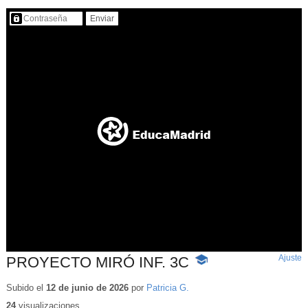
Contenido protegido…
Ajuste
d
PROYECTO MIRÓ INF. 3C
-
p
Contenido
educativo
Subido el
12 de junio de 2026
por
Patricia G.
24
visualizaciones