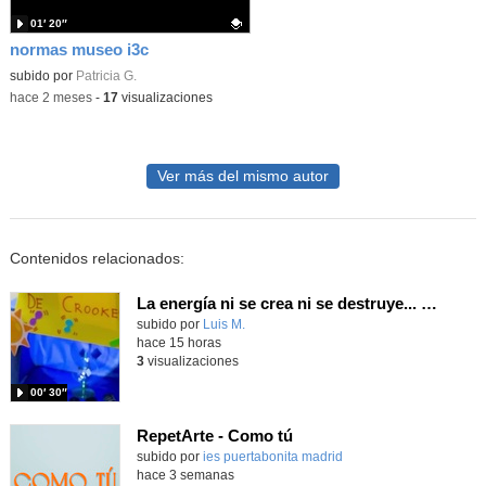
01′ 20″
normas museo i3c
Contenido educativo.
subido por
Patricia G.
-
hace 2 meses
-
17
visualizaciones
Ver más del mismo autor
Contenidos relacionados:
La energía ni se crea ni se destruye... ¡se experimenta! El Tierno en la Feria Madrid es Ciencia 2026
Contenido educativo.
subido por
Luis M.
-
hace 15 horas
3
visualizaciones
00′ 30″
RepetArte - Como tú
subido por
ies puertabonita madrid
-
hace 3 semanas