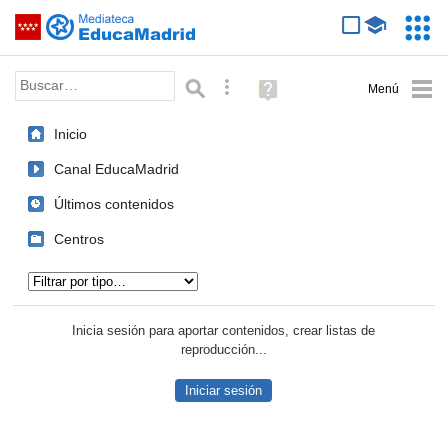
Mediateca de EducaMadrid
Saltar navegación
Servic
Educa
Palabra o frase:
Búsqueda avanzada
Ayuda
(en
ventana
Inicio
nueva)
Canal EducaMadrid
Últimos contenidos
Centros
Tipo de contenido:
Inicia sesión para aportar contenidos, crear listas de
reproducción...
Iniciar sesión