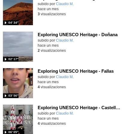
Contenido educativo.
subido por
Claudio M.
-
hace un mes
3
visualizaciones
04′ 34″
Exploring UNESCO Heritage - Doñana
Contenido educativo.
subido por
Claudio M.
-
hace un mes
2
visualizaciones
02′ 17″
Exploring UNESCO Heritage - Fallas
Contenido educativo.
subido por
Claudio M.
-
hace un mes
4
visualizaciones
03′ 56″
Exploring UNESCO Heritage - Castells de Cataluña
Contenido educativo.
subido por
Claudio M.
-
hace un mes
4
visualizaciones
06′ 05″