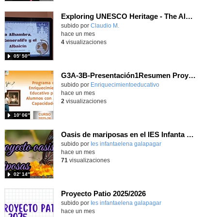
Exploring UNESCO Heritage - The Alhambra
Contenido educativo.
subido por
Claudio M.
-
hace un mes
4
visualizaciones
05′ 50″
G3A-3B-Presentación1Resumen Proyecto anual 25-26
Contenido educativo.
subido por
Enriquecimientoeducativo
-
hace un mes
2
visualizaciones
10′ 06″
Oasis de mariposas en el IES Infanta Elena
subido por
Ies infantaelena galapagar
-
hace un mes
71
visualizaciones
02′ 14″
Proyecto Patio 2025/2026
subido por
Ies infantaelena galapagar
-
hace un mes