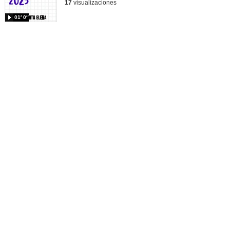
17
visualizaciones
01′ 0″