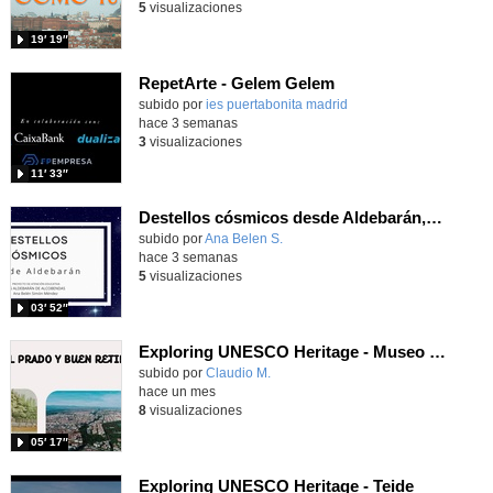
5
visualizaciones
19′ 19″
RepetArte - Gelem Gelem
subido por
ies puertabonita madrid
-
hace 3 semanas
3
visualizaciones
11′ 33″
Destellos cósmicos desde Aldebarán, alcanzar las estrellas
Contenido educativo.
subido por
Ana Belen S.
-
hace 3 semanas
5
visualizaciones
03′ 52″
Exploring UNESCO Heritage - Museo del Prado
Contenido educativo.
subido por
Claudio M.
-
hace un mes
8
visualizaciones
05′ 17″
Exploring UNESCO Heritage - Teide