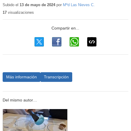
educativo
Subido el
13 de mayo de 2024
por
Mªd Las Nieves C.
17
visualizaciones
Más información
Transcripción
Del mismo autor…