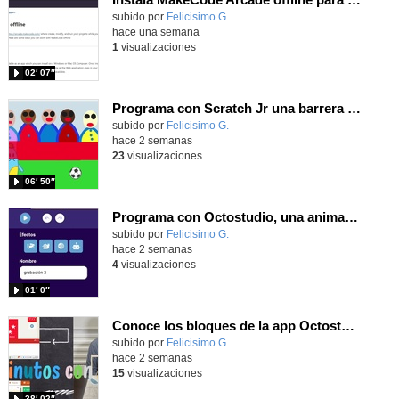
Contenido educativo.
subido por
Felicisimo G.
-
hace una semana
1
visualizaciones
02′ 07″
Programa con Scratch Jr una barrera que se desplaza para dar sensación de movimiento
Contenido educativo.
subido por
Felicisimo G.
-
hace 2 semanas
23
visualizaciones
06′ 50″
Programa con Octostudio, una animación utilizando la cámara para una foto y audio y texto para comunicar.
Contenido educativo.
subido por
Felicisimo G.
-
hace 2 semanas
4
visualizaciones
01′ 0″
Conoce los bloques de la app Octostudio, gratuito, offline y para tu tablet y móvil - Contenido educativo
Contenido educativo.
subido por
Felicisimo G.
-
hace 2 semanas
15
visualizaciones
38′ 02″