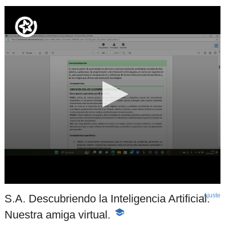
Ajuste
d
S.A. Descubriendo la Inteligencia Artificial.
p
Nuestra amiga virtual.
-
Contenido