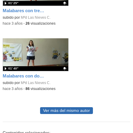
01′ 25″
Malabares con tres pelotas
Contenido educativo.
subido por
Mªd Las Nieves C.
-
hace 3 años
-
26
visualizaciones
01′ 40″
Malabares con dos pelotas
Contenido educativo.
subido por
Mªd Las Nieves C.
-
hace 3 años
-
86
visualizaciones
Ver más del mismo autor
Contenidos relacionados: