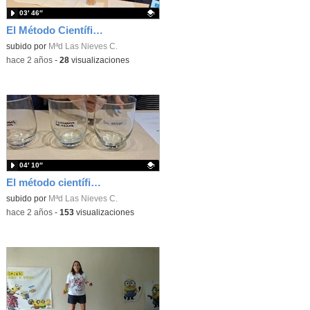
03′ 46″
El Método Científico. ¿Cómo afecta el azúcar a nuestros dientes? Parte 2.
Contenido educativo.
subido por
Mªd Las Nieves C.
-
hace 2 años
-
28
visualizaciones
04′ 10″
El método científico. ¿Cómo afecta el azúcar a nuestros dientes?
Contenido educativo.
subido por
Mªd Las Nieves C.
-
hace 2 años
-
153
visualizaciones