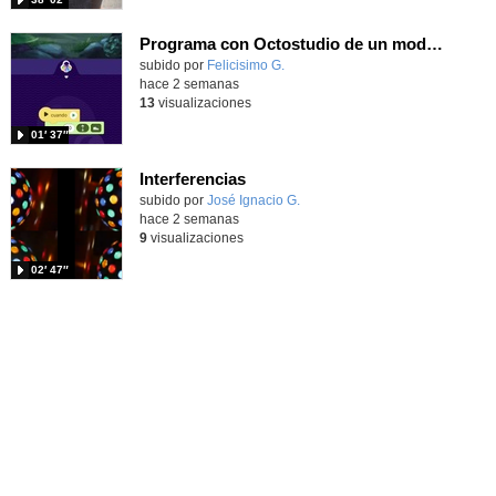
Programa con Octostudio de un modo sencillo, offline y gratuito
Contenido educativo.
subido por
Felicisimo G.
-
hace 2 semanas
13
visualizaciones
01′ 37″
Interferencias
Contenido educativo.
subido por
José Ignacio G.
-
hace 2 semanas
9
visualizaciones
02′ 47″