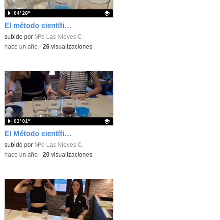
04′ 28″
El método científico (parte 4)
Contenido educativo.
subido por
Mªd Las Nieves C.
-
hace un año
-
26
visualizaciones
03′ 01″
El Método científico (parte 3)
Contenido educativo.
subido por
Mªd Las Nieves C.
-
hace un año
-
20
visualizaciones