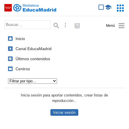
Mediateca de EducaMadrid
Saltar navegación
Servic
Educa
Palabra o frase:
Búsqueda avanzada
Ayuda
(en
ventana
Inicio
nueva)
Canal EducaMadrid
Últimos contenidos
Centros
Tipo de contenido:
Inicia sesión para aportar contenidos, crear listas de
reproducción...
Iniciar sesión