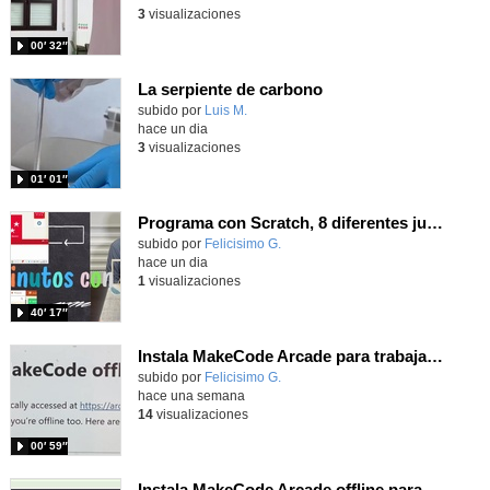
3
visualizaciones
00′ 32″
La serpiente de carbono
Contenido educativo.
subido por
Luis M.
-
hace un dia
3
visualizaciones
01′ 01″
Programa con Scratch, 8 diferentes juegos para vivir la emoción de los partidos de España en el mundial 2026
Contenido educativo.
subido por
Felicisimo G.
-
hace un dia
1
visualizaciones
40′ 17″
Instala MakeCode Arcade para trabajar offline en tu tablet, ordenador, Chromebook
Contenido educativo.
subido por
Felicisimo G.
-
hace una semana
14
visualizaciones
00′ 59″
Instala MakeCode Arcade offline para programar grandes juegos sin necesidad de Internet