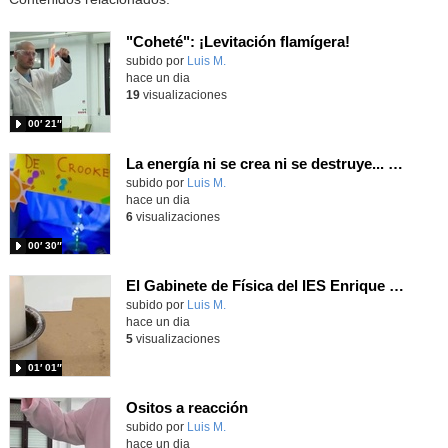
"Coheté": ¡Levitación flamígera!
Contenido educativo.
subido por
Luis M.
-
hace un dia
19
visualizaciones
00′ 21″
La energía ni se crea ni se destruye... ¡se experimenta! El Tierno en la Feria Madrid es Ciencia 2026
Contenido educativo.
subido por
Luis M.
-
hace un dia
6
visualizaciones
00′ 30″
El Gabinete de Física del IES Enrique Tierno Galván de Parla (Curso 25-26)
Contenido educativo.
subido por
Luis M.
-
hace un dia
5
visualizaciones
01′ 01″
Ositos a reacción
Contenido educativo.
subido por
Luis M.
-
hace un dia