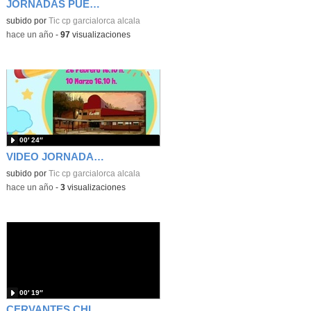
JORNADAS PUERTAS ABIERTAS 2025
subido por
Tic cp garcialorca alcala
-
hace un año
-
97
visualizaciones
00′ 24″
VIDEO JORNADAS PUERTAS ABIERTAS
subido por
Tic cp garcialorca alcala
-
hace un año
-
3
visualizaciones
00′ 19″
CERVANTES CHICO 2024