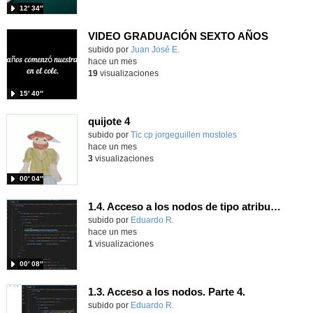
12′ 34″
VIDEO GRADUACIÓN SEXTO AÑOS
Contenido educativo.
subido por
Juan José E.
-
hace un mes
19
visualizaciones
15′ 40″
quijote 4
subido por
Tic cp jorgeguillen mostoles
-
hace un mes
3
visualizaciones
00′ 04″
1.4. Acceso a los nodos de tipo atributo. Parte 4.
Contenido educativo.
subido por
Eduardo R.
-
hace un mes
1
visualizaciones
00′ 08″
1.3. Acceso a los nodos. Parte 4.
Contenido educativo.
subido por
Eduardo R.
-