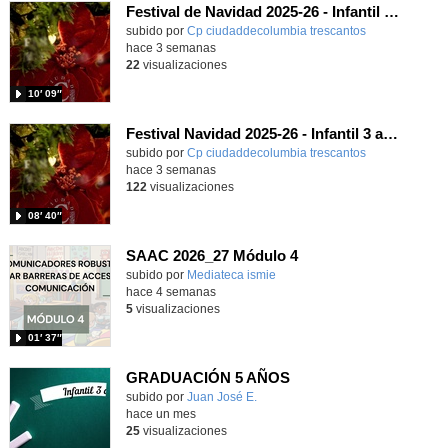
Festival de Navidad 2025-26 - Infantil 4 años
subido por
Cp ciudaddecolumbia trescantos
-
hace 3 semanas
22
visualizaciones
10′ 09″
Festival Navidad 2025-26 - Infantil 3 años
subido por
Cp ciudaddecolumbia trescantos
-
hace 3 semanas
122
visualizaciones
08′ 40″
SAAC 2026_27 Módulo 4
subido por
Mediateca ismie
-
hace 4 semanas
5
visualizaciones
01′ 37″
GRADUACIÓN 5 AÑOS
Contenido educativo.
subido por
Juan José E.
-
hace un mes
25
visualizaciones