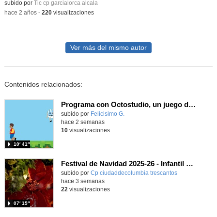
Contenido educativo.
subido por
Tic cp garcialorca alcala
-
hace 2 años
-
220
visualizaciones
Ver más del mismo autor
Contenidos relacionados:
Programa con Octostudio, un juego de 4 personajes ganando la copa del mundo saltando y esquivando rivales.
Contenido educativo.
subido por
Felicisimo G.
-
hace 2 semanas
10
visualizaciones
10′ 41″
Festival de Navidad 2025-26 - Infantil 5 años
subido por
Cp ciudaddecolumbia trescantos
-
hace 3 semanas
22
visualizaciones
07′ 15″