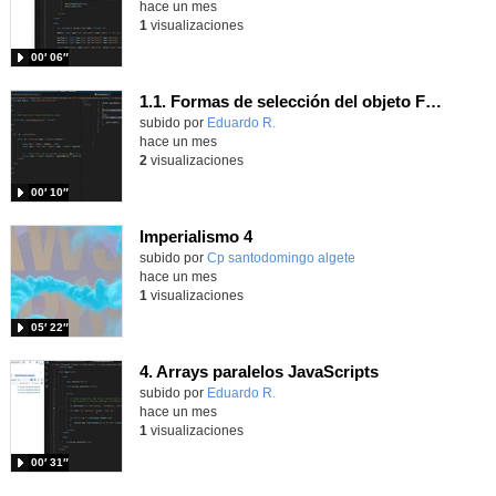
hace un mes
1
visualizaciones
00′ 06″
1.1. Formas de selección del objeto Form 4
Contenido educativo.
subido por
Eduardo R.
-
hace un mes
2
visualizaciones
00′ 10″
Imperialismo 4
Contenido educativo.
subido por
Cp santodomingo algete
-
hace un mes
1
visualizaciones
05′ 22″
4. Arrays paralelos JavaScripts
Contenido educativo.
subido por
Eduardo R.
-
hace un mes
1
visualizaciones
00′ 31″