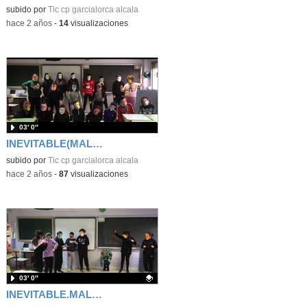
subido por
Tic cp garcialorca alcala
-
hace 2 años
-
14
visualizaciones
03′ 0″
INEVITABLE(MALDITA NEREA) 6ºPRIMARIA
subido por
Tic cp garcialorca alcala
-
hace 2 años
-
87
visualizaciones
03′ 0″
INEVITABLE.MALDITA NEREA