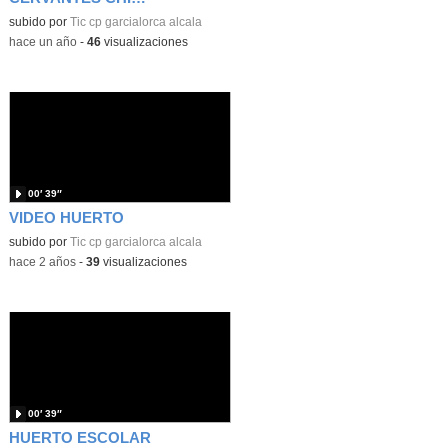
subido por
Tic cp garcialorca alcala
-
hace un año
-
46
visualizaciones
00′ 39″
VIDEO HUERTO
subido por
Tic cp garcialorca alcala
-
hace 2 años
-
39
visualizaciones
00′ 39″
HUERTO ESCOLAR