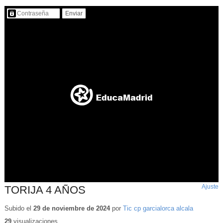
Contenido protegido…
Ajuste
d
TORIJA 4 AÑOS
p
Subido el
29 de noviembre de 2024
por
Tic cp garcialorca alcala
29
visualizaciones