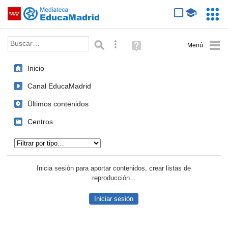
Mediateca de EducaMadrid
Saltar navegación
Servic
Educa
Palabra o frase:
Búsqueda avanzada
Ayuda
(en
ventana
Inicio
nueva)
Canal EducaMadrid
Últimos contenidos
Centros
Tipo de contenido:
Inicia sesión para aportar contenidos, crear listas de
reproducción...
Iniciar sesión