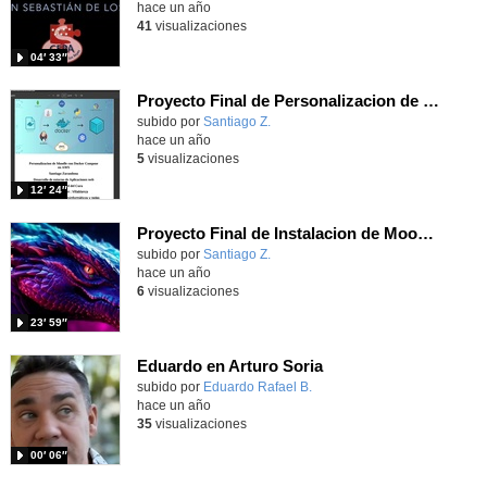
hace un año
41
visualizaciones
04′ 33″
Proyecto Final de Personalizacion de Moodle en AWS
Contenido educativo.
subido por
Santiago Z.
-
hace un año
5
visualizaciones
12′ 24″
Proyecto Final de Instalacion de Moodle Local y AWS
Contenido educativo.
subido por
Santiago Z.
-
hace un año
6
visualizaciones
23′ 59″
Eduardo en Arturo Soria
Contenido educativo.
subido por
Eduardo Rafael B.
-
hace un año
35
visualizaciones
00′ 06″