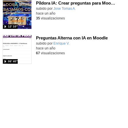
Píldora IA: Crear preguntas para Moodle
subido por
Jose Tomas A.
-
hace un año
35
visualizaciones
12′ 10″
Preguntas Alterna con IA en Moodle
Contenido educativo.
subido por
Enrique V.
-
hace un año
67
visualizaciones
06′ 40″