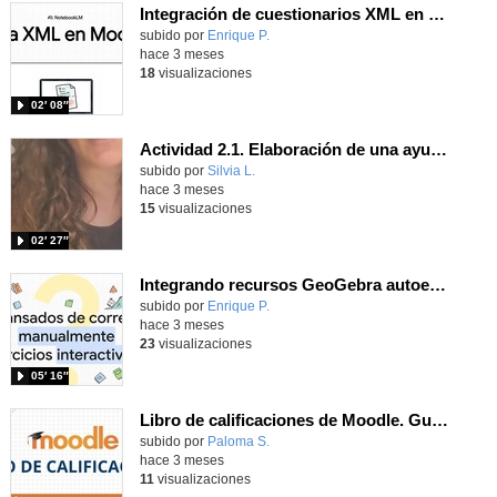
Integración de cuestionarios XML en Moodle
subido por
Enrique P.
-
hace 3 meses
18
visualizaciones
02′ 08″
Actividad 2.1. Elaboración de una ayuda.
Contenido educativo.
subido por
Silvia L.
-
hace 3 meses
15
visualizaciones
02′ 27″
Integrando recursos GeoGebra autoevaluables en Moodle
subido por
Enrique P.
-
hace 3 meses
23
visualizaciones
05′ 16″
Libro de calificaciones de Moodle. Guía para estudiantes
Contenido educativo.
subido por
Paloma S.
-
hace 3 meses
11
visualizaciones