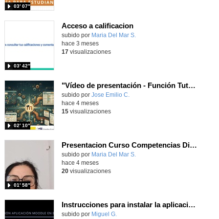
03′ 07″
Acceso a calificacion
subido por
Maria Del Mar S.
-
hace 3 meses
17
visualizaciones
03′ 42″
"Vídeo de presentación - Función Tutorial - José Emilio Calderón".
Contenido educativo.
subido por
Jose Emilio C.
-
hace 4 meses
15
visualizaciones
02′ 10″
Presentacion Curso Competencias Digitales
subido por
Maria Del Mar S.
-
hace 4 meses
20
visualizaciones
01′ 58″
Instrucciones para instalar la aplicación Moodle en el móvil
Contenido educativo.
subido por
Miguel G.
-