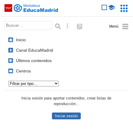
Mediateca de EducaMadrid
Saltar navegación
Servic
Educa
Palabra o frase:
Búsqueda avanzada
Ayuda
(en
ventana
Inicio
nueva)
Canal EducaMadrid
Últimos contenidos
Centros
Tipo de contenido:
Inicia sesión para aportar contenidos, crear listas de
reproducción...
Iniciar sesión