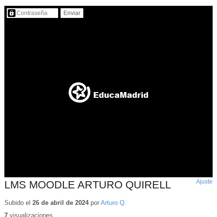
Contenido protegido…
Ajuste
d
LMS MOODLE ARTURO QUIRELL
p
Subido el
26 de abril de 2024
por
Arturo Q.
7
visualizaciones