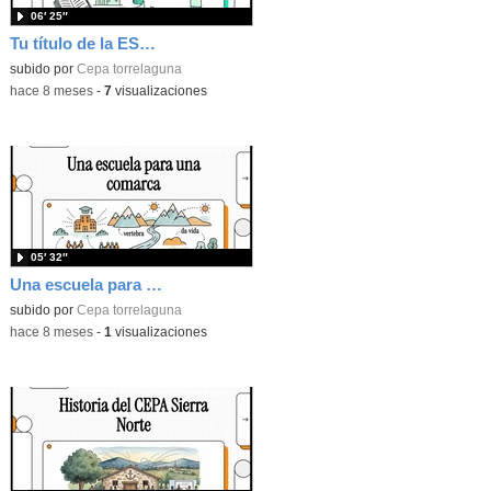
06′ 25″
Tu título de la ESO para adultos
subido por
Cepa torrelaguna
-
hace 8 meses
-
7
visualizaciones
05′ 32″
Una escuela para una comarca
subido por
Cepa torrelaguna
-
hace 8 meses
-
1
visualizaciones