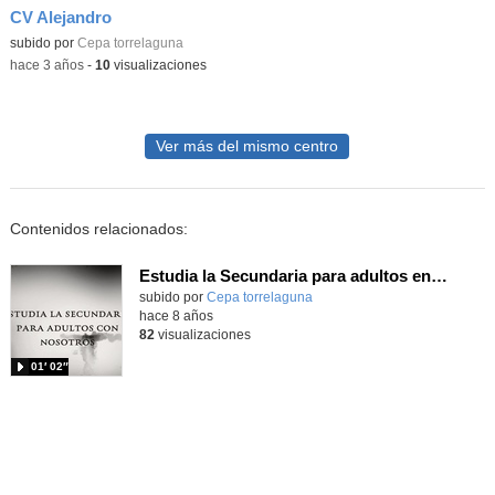
CV Alejandro
Contenido educativo.
subido por
Cepa torrelaguna
-
hace 3 años
-
10
visualizaciones
Ver más del mismo centro
Contenidos relacionados:
Estudia la Secundaria para adultos en el CEPA Sierra Norte
subido por
Cepa torrelaguna
-
hace 8 años
82
visualizaciones
01′ 02″