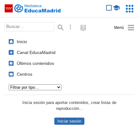
Mediateca de EducaMadrid
Saltar navegación
Servic
Educa
Palabra o frase:
Búsqueda avanzada
Ayuda
(en
ventana
Inicio
nueva)
Canal EducaMadrid
Últimos contenidos
Centros
Tipo de contenido:
Inicia sesión para aportar contenidos, crear listas de
reproducción...
Iniciar sesión