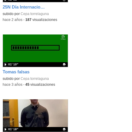
25N Día Internacional de la eliminación de la violencia contra la mujer
Contenido educativo.
subido por
Cepa torrelaguna
-
hace 2 años
-
187
visualizaciones
01′ 10″
Tomas falsas
Contenido educativo.
subido por
Cepa torrelaguna
-
hace 3 años
-
45
visualizaciones
01′ 18″