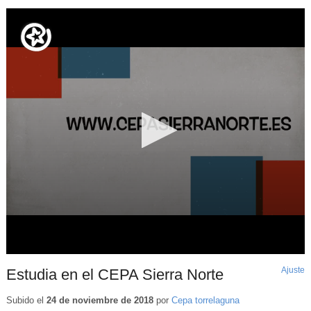
Ajuste
d
Estudia en el CEPA Sierra Norte
p
Subido el
24 de noviembre de 2018
por
Cepa torrelaguna