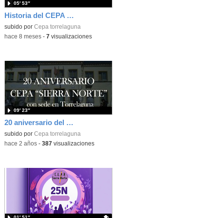
05′ 53″
Historia del CEPA Sierra Norte
subido por
Cepa torrelaguna
-
hace 8 meses
-
7
visualizaciones
09′ 23″
20 aniversario del CEPA Sierra Norte
subido por
Cepa torrelaguna
-
hace 2 años
-
387
visualizaciones
01′ 51″